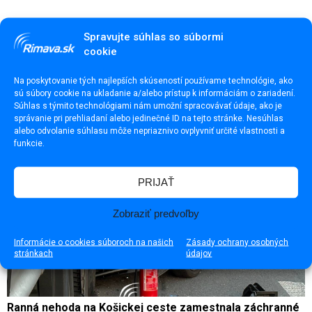
Spravujte súhlas so súbormi
cookie
Milan Straka (†77)
Na poskytovanie tých najlepších skúseností používame technológie, ako
sú súbory cookie na ukladanie a/alebo prístup k informáciám o zariadení.
Súhlas s týmito technológiami nám umožní spracovávať údaje, ako je
správanie pri prehliadaní alebo jedinečné ID na tejto stránke. Nesúhlas
alebo odvolanie súhlasu môže nepriaznivo ovplyvniť určité vlastnosti a
funkcie.
PRIJAŤ
Zobraziť predvoľby
Informácie o cookies súboroch na našich
Zásady ochrany osobných
stránkach
údajov
Ranná nehoda na Košickej ceste zamestnala záchranné