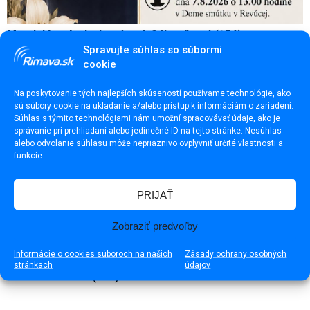
Magdaléna Anderková rod. Súkeníková (†54)
Spravujte súhlas so súbormi
cookie
Na poskytovanie tých najlepších skúseností používame technológie, ako
sú súbory cookie na ukladanie a/alebo prístup k informáciám o zariadení.
Súhlas s týmito technológiami nám umožní spracovávať údaje, ako je
správanie pri prehliadaní alebo jedinečné ID na tejto stránke. Nesúhlas
alebo odvolanie súhlasu môže nepriaznivo ovplyvniť určité vlastnosti a
funkcie.
PRIJAŤ
Zobraziť predvoľby
Informácie o cookies súboroch na našich
Zásady ochrany osobných
stránkach
údajov
Mária Chomová (†92)