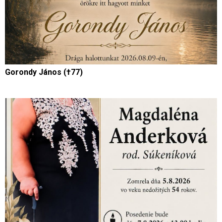
Gorondy János (†77)