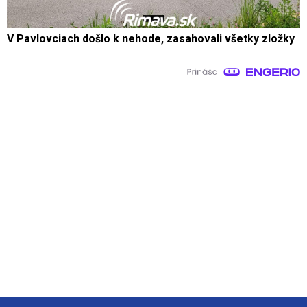
V Pavlovciach došlo k nehode, zasahovali všetky zložky