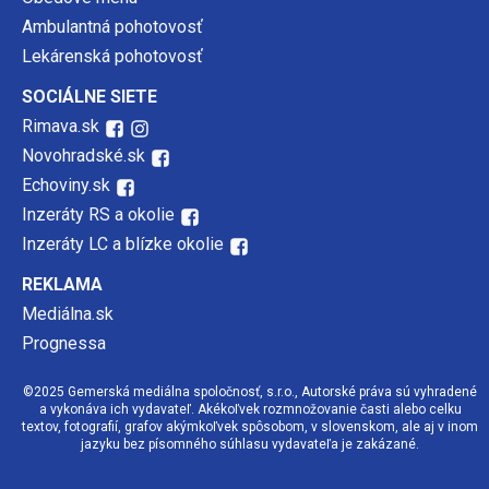
Ambulantná pohotovosť
Lekárenská pohotovosť
SOCIÁLNE SIETE
Rimava.sk
Novohradské.sk
Echoviny.sk
Inzeráty RS a okolie
Inzeráty LC a blízke okolie
REKLAMA
Mediálna.sk
Prognessa
©2025 Gemerská mediálna spoločnosť, s.r.o., Autorské práva sú vyhradené
a vykonáva ich vydavateľ. Akékoľvek rozmnožovanie časti alebo celku
textov, fotografií, grafov akýmkoľvek spôsobom, v slovenskom, ale aj v inom
jazyku bez písomného súhlasu vydavateľa je zakázané.