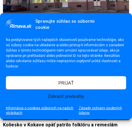
Spravujte súhlas so súbormi
Modernizácia železničnej prepravy na úkor cestujúcich?
cookie
Na poskytovanie tých najlepších skúseností používame technológie, ako
sú súbory cookie na ukladanie a/alebo prístup k informáciám o zariadení.
Súhlas s týmito technológiami nám umožní spracovávať údaje, ako je
správanie pri prehliadaní alebo jedinečné ID na tejto stránke. Nesúhlas
alebo odvolanie súhlasu môže nepriaznivo ovplyvniť určité vlastnosti a
funkcie.
PRIJAŤ
Zobraziť predvoľby
Informácie o cookies súboroch na našich
Zásady ochrany osobných
stránkach
údajov
Koliesko v Kokave opäť patrilo folklóru a remeslám