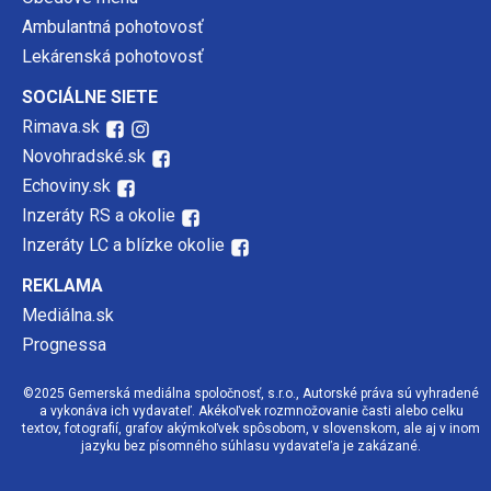
Ambulantná pohotovosť
Lekárenská pohotovosť
SOCIÁLNE SIETE
Rimava.sk
Novohradské.sk
Echoviny.sk
Inzeráty RS a okolie
Inzeráty LC a blízke okolie
REKLAMA
Mediálna.sk
Prognessa
©2025 Gemerská mediálna spoločnosť, s.r.o., Autorské práva sú vyhradené
a vykonáva ich vydavateľ. Akékoľvek rozmnožovanie časti alebo celku
textov, fotografií, grafov akýmkoľvek spôsobom, v slovenskom, ale aj v inom
jazyku bez písomného súhlasu vydavateľa je zakázané.