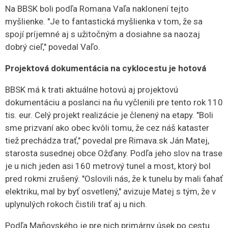
Na BBSK boli podľa Romana Vaľa naklonení tejto
myšlienke. "Je to fantastická myšlienka v tom, že sa
spojí príjemné aj s užitočným a dosiahne sa naozaj
dobrý cieľ," povedal Vaľo.
Projektová dokumentácia na cyklocestu je hotová
BBSK má k trati aktuálne hotovú aj projektovú
dokumentáciu a poslanci na ňu vyčlenili pre tento rok 110
tis. eur. Celý projekt realizácie je členený na etapy. "Boli
sme prizvaní ako obec kvôli tomu, že cez náš kataster
tiež prechádza trať," povedal pre Rimava.sk Ján Matej,
starosta susednej obce Ožďany. Podľa jeho slov na trase
je u nich jeden asi 160 metrový tunel a most, ktorý bol
pred rokmi zrušený. "Oslovili nás, že k tunelu by mali ťahať
elektriku, mal by byť osvetlený," avizuje Matej s tým, že v
uplynulých rokoch čistili trať aj u nich.
Podľa Maňovského je pre nich primárny úsek po cestu