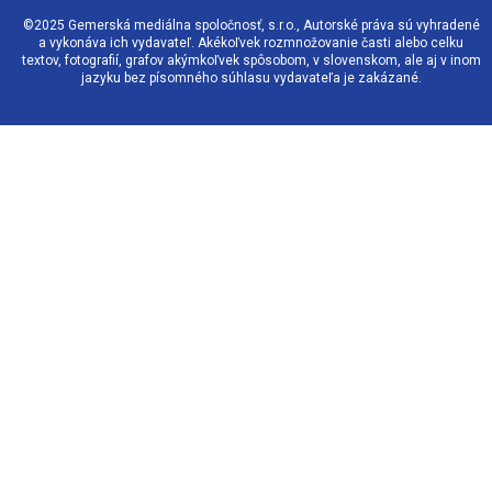
©2025 Gemerská mediálna spoločnosť, s.r.o., Autorské práva sú vyhradené
a vykonáva ich vydavateľ. Akékoľvek rozmnožovanie časti alebo celku
textov, fotografií, grafov akýmkoľvek spôsobom, v slovenskom, ale aj v inom
jazyku bez písomného súhlasu vydavateľa je zakázané.