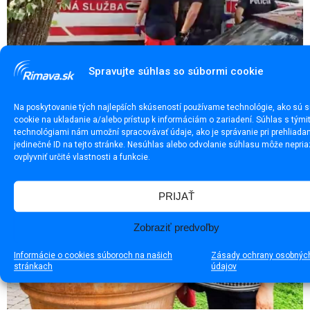
Dráma v Lučenci. Polícia zasahovala pri nebezpečnej
Spravujte súhlas so súbormi cookie
situácii
Na poskytovanie tých najlepších skúseností používame technológie, ako sú 
cookie na ukladanie a/alebo prístup k informáciám o zariadení. Súhlas s tými
technológiami nám umožní spracovávať údaje, ako je správanie pri prehliadan
jedinečné ID na tejto stránke. Nesúhlas alebo odvolanie súhlasu môže nepria
ovplyvniť určité vlastnosti a funkcie.
PRIJAŤ
Zobraziť predvoľby
Informácie o cookies súboroch na našich
Zásady ochrany osobnýc
stránkach
údajov