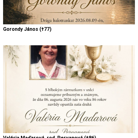
Gorondy János (†77)
Valéria Maďarová, rod. Pervanová (†86)