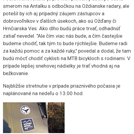
smerom na Antalku s odbočkou na Oždianske radary, ale
potešil by ich aj prípadný záujem zástupcov a
dobrovoľníkov v ďalších úsekoch, ako sú Ožďany či
Hrnčiarska Ves. Ako dlho budú práce trvať, odhadnúť
zatiaľ nevedel. "Ale čím viac nás bude, a čím častejšie
budeme chodiť, tak tým to bude rýchlejšie. Budeme radi
za každú pomoc a za každé ruky," povedal a dodal, že tam
budú môcť chodiť cyklisti na MTB bicykloch s rodinami. V
prípade lepšej snehovej nádielky je trať vhodná aj na
bežkovanie.
Najbližšie stretnutie v prípade priaznivého počasia je
naplánované na nedeľu o 13.00 hod.