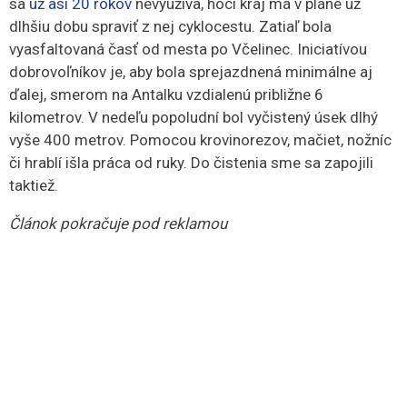
sa
už asi 20 rokov
nevyužíva, hoci kraj má v pláne už
dlhšiu dobu spraviť z nej cyklocestu. Zatiaľ bola
vyasfaltovaná časť od mesta po Včelinec. Iniciatívou
dobrovoľníkov je, aby bola sprejazdnená minimálne aj
ďalej, smerom na Antalku vzdialenú približne 6
kilometrov. V nedeľu popoludní bol vyčistený úsek dlhý
vyše 400 metrov. Pomocou krovinorezov, mačiet, nožníc
či hrablí išla práca od ruky. Do čistenia sme sa zapojili
taktiež.
Článok pokračuje pod reklamou