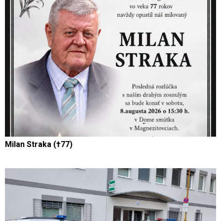
Milan Straka (†77)