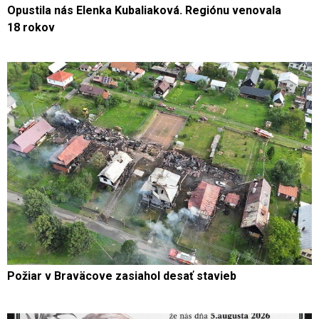
Opustila nás Elenka Kubaliaková. Regiónu venovala
18 rokov
Požiar v Braväcove zasiahol desať stavieb