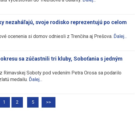
y nezaháľajú, svoje rodisko reprezentujú po celom
vé ocenenia si domov odniesli z Trenčína aj Prešova.
Ďalej...
okresu sa zúčastnili tri kluby, Soboťania s jedným
z Rimavskej Soboty pod vedením Petra Orosa sa podarilo
zlatú medailu.
Ďalej...
…
1
2
5
>>