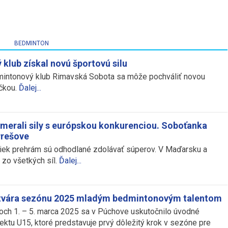
BEDMINTON
klub získal novú športovú silu
intonový klub Rimavská Sobota sa môže pochváliť novou
čkou.
Ďalej...
zmerali sily s európskou konkurenciou. Soboťanka
Prešove
iek prehrám sú odhodlané zdolávať súperov. V Maďarsku a
 zo všetkých síl.
Ďalej...
otvára sezónu 2025 mladým bedmintonovým talentom
och 1. – 5. marca 2025 sa v Púchove uskutočnilo úvodné
ektu U15, ktoré predstavuje prvý dôležitý krok v sezóne pre