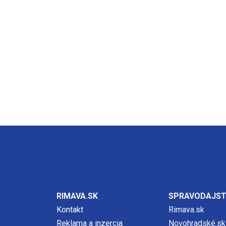
RIMAVA.SK
SPRAVODAJS
Kontakt
Rimava.sk
Reklama a inzercia
Novohradské.sk