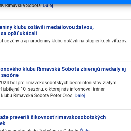
BK Rimavská Sobota.
Ďalej...
eniny klubu oslávili medailovou žatvou,
 sa opäť ukázali
ol sezóny a aj narodeniny klubu oslávili na stupienkoch víťazov.
onového klubu Rimavská Sobota zbierajú medaily aj
ej sezóne
2024 bol pre rimavskosobotských bedmintonistov zlatým
 jubilejnú 10. sezónu, o ktorej nás informoval tréner
klubu Rimavská Sobota Peter Oros.
Ďalej...
aže preverili šikovnosť rimavskosobotských
iek
atá vycestovali do Trebišova a Galanty.
Ďalej...