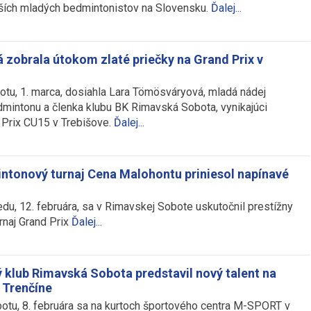
ších mladých bedmintonistov na Slovensku.
Ďalej...
zobrala útokom zlaté priečky na Grand Prix v
otu, 1. marca, dosiahla Lara Tömösváryová, mladá nádej
mintonu a členka klubu BK Rimavská Sobota, vynikajúci
Prix CU15 v Trebišove.
Ďalej...
tonový turnaj Cena Malohontu priniesol napínavé
edu, 12. februára, sa v Rimavskej Sobote uskutočnil prestížny
naj Grand Prix
Ďalej...
klub Rimavská Sobota predstavil nový talent na
 Trenčíne
otu, 8. februára sa na kurtoch športového centra M-SPORT v