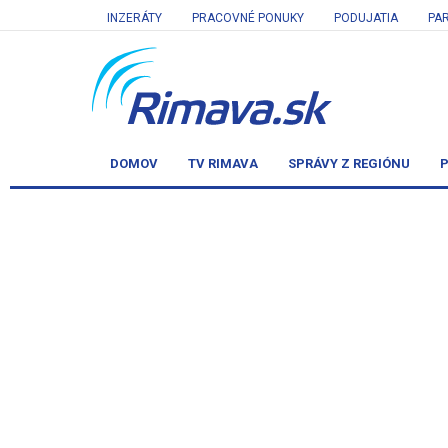
INZERÁTY
PRACOVNÉ PONUKY
PODUJATIA
PA
DOMOV
TV RIMAVA
SPRÁVY Z REGIÓNU
P