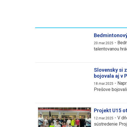
Bedmintonový 
-
Bedm
20.mar.2025
talentovanou hrá
Slovensky si 
bojovala aj v 
-
Napr
18.mar.2025
Prešove bojovali
Projekt U15 
-
V dň
12.mar.2025
sústredenie Proj