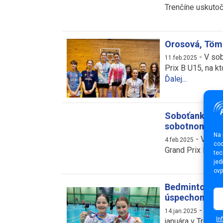
Trenčíne uskutočn
Orosová, Tömö
-
V sob
11.feb.2025
Prix B U15, na kt
Ďalej...
Soboťanka Töm
sobotnom Gra
Na 
-
V sobo
4.feb.2025
coo
Grand Prix B U1
tec
jed
ovp
Bedmintonisti
úspechom
-
Turna
14.jan.2025
In
januára v Trenčín