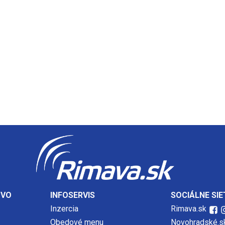
TVO
INFOSERVIS
SOCIÁLNE SIE
Inzercia
Rimava.sk
Obedové menu
Novohradské.s