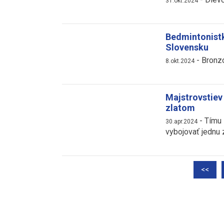
31.okt.2024
Bedmintonistk
Slovensku
-
Bronzo
8.okt.2024
Majstrovstiev 
zlatom
-
Tímu 
30.apr.2024
vybojovať jednu 
<<