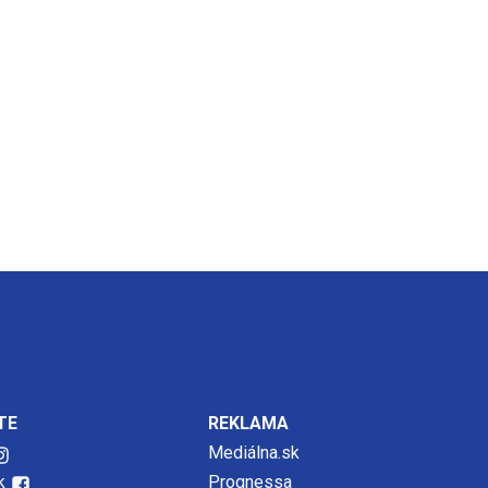
TE
REKLAMA
Mediálna.sk
k
Prognessa