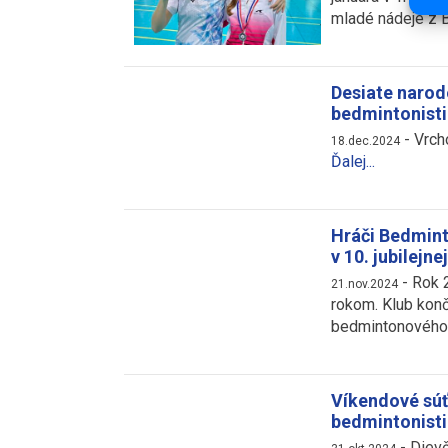
mladé nádeje z 
Desiate narod
bedmintonisti
-
Vrch
18.dec.2024
Ďalej...
Hráči Bedmint
v 10. jubilejn
-
Rok 
21.nov.2024
rokom. Klub končí
bedmintonového 
Víkendové súť
bedmintonist
-
Dievč