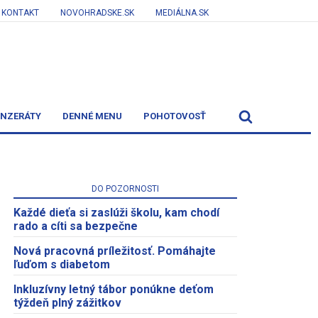
KONTAKT
NOVOHRADSKE.SK
MEDIÁLNA.SK
INZERÁTY
DENNÉ MENU
POHOTOVOSŤ
DO POZORNOSTI
Každé dieťa si zaslúži školu, kam chodí
rado a cíti sa bezpečne
Nová pracovná príležitosť. Pomáhajte
ľuďom s diabetom
Inkluzívny letný tábor ponúkne deťom
týždeň plný zážitkov