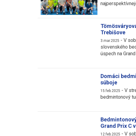
najperspektívnej
Tömösváryová 
Trebišove
-
V sob
3.mar.2025
slovenského bed
úspech na Grand 
Domáci bedmin
súboje
-
V str
15.feb.2025
bedmintonový tur
Bedmintonový 
Grand Prix C v
-
V sob
12.feb.2025