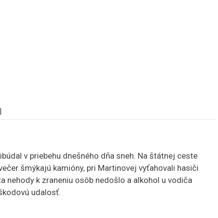
|
búdal v priebehu dnešného dňa sneh. Na štátnej ceste
ečer šmýkajú kamióny, pri Martinovej vyťahovali hasiči
ta nehody k zraneniu osôb nedošlo a alkohol u vodiča
 škodovú udalosť.