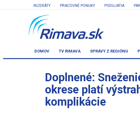
INZERÁTY
PRACOVNÉ PONUKY
PODUJATIA
PA
DOMOV
TV RIMAVA
SPRÁVY Z REGIÓNU
P
Doplnené: Sneženi
okrese platí výstra
komplikácie