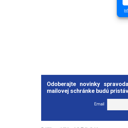
In
Odoberajte novinky spravod
mailovej schránke budú pristáv
Email