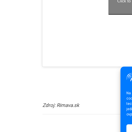
Click t
Na 
coo
tec
Zdroj: Rimava.sk
jed
ovp