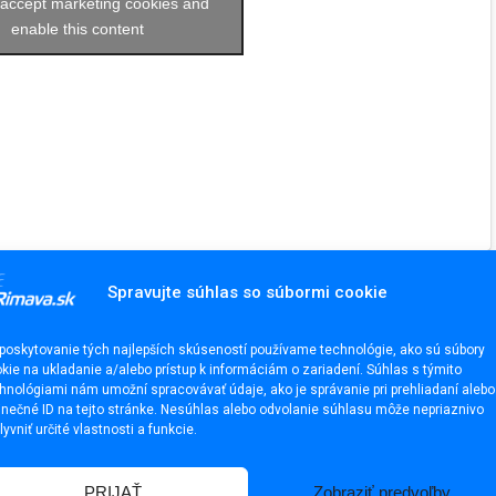
o accept marketing cookies and
enable this content
Spravujte súhlas so súbormi cookie
poskytovanie tých najlepších skúseností používame technológie, ako sú súbory
kie na ukladanie a/alebo prístup k informáciám o zariadení. Súhlas s týmito
hnológiami nám umožní spracovávať údaje, ako je správanie pri prehliadaní alebo
inečné ID na tejto stránke. Nesúhlas alebo odvolanie súhlasu môže nepriaznivo
lyvniť určité vlastnosti a funkcie.
PRIJAŤ
Zobraziť predvoľby