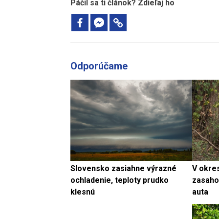
Páčil sa ti článok? Zdieľaj ho
Odporúčame
Slovensko zasiahne výrazné
V okre
ochladenie, teploty prudko
zasahov
klesnú
auta