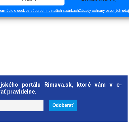
formácie o cookies súboroch na našich stránkach
Zásady ochrany osobných úda
ajského portálu Rimava.sk, ktoré vám v e-
ať pravidelne.