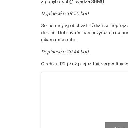
a pohyb osôb)," uvádza SHMÚ.
Doplnené o 19:55 hod.
Serpentíny aj obchvat Oždian sú nepreja
dedinu. Dobrovoľní hasiči vyrážajú na 
nikam nejazdite.
Doplnené o 20:44 hod.
Obchvat R2 je už prejazdný, serpentíny eš