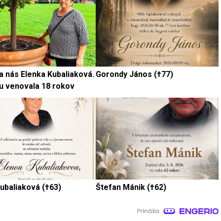
a nás Elenka Kubaliaková.
Gorondy János (†77)
u venovala 18 rokov
ubaliaková (†63)
Štefan Mánik (†62)