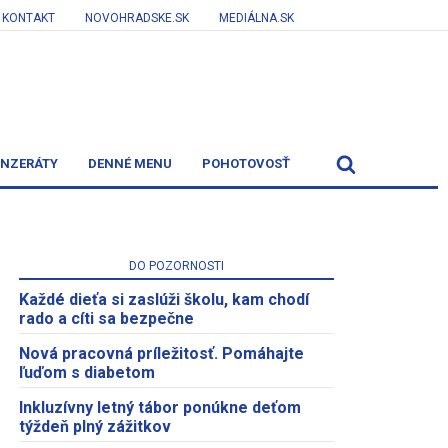
KONTAKT
NOVOHRADSKE.SK
MEDIÁLNA.SK
INZERÁTY
DENNÉ MENU
POHOTOVOSŤ
DO POZORNOSTI
Každé dieťa si zaslúži školu, kam chodí
rado a cíti sa bezpečne
Nová pracovná príležitosť. Pomáhajte
ľuďom s diabetom
Inkluzívny letný tábor ponúkne deťom
týždeň plný zážitkov