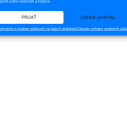
lyvniť určité vlastnosti a funkcie.
PRIJAŤ
Zobraziť predvoľby
formácie o cookies súboroch na našich stránkach
Zásady ochrany osobných úda