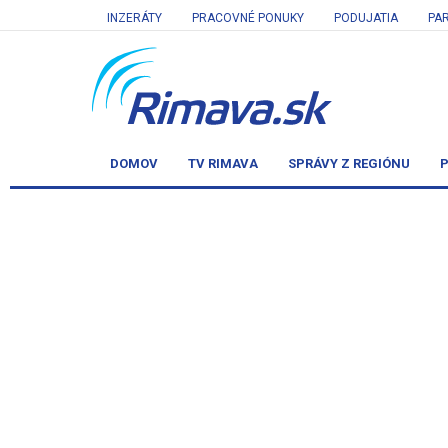
INZERÁTY
PRACOVNÉ PONUKY
PODUJATIA
PA
DOMOV
TV RIMAVA
SPRÁVY Z REGIÓNU
P