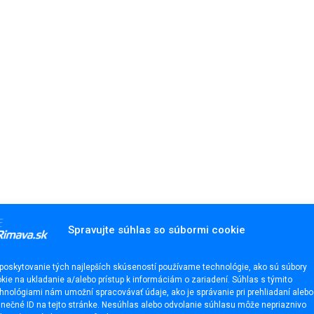
Spravujte súhlas so súbormi cookie
poskytovanie tých najlepších skúseností používame technológie, ako sú súbory
kie na ukladanie a/alebo prístup k informáciám o zariadení. Súhlas s týmito
hnológiami nám umožní spracovávať údaje, ako je správanie pri prehliadaní alebo
inečné ID na tejto stránke. Nesúhlas alebo odvolanie súhlasu môže nepriaznivo