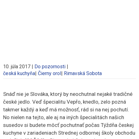
10. júla 2017
|
Do pozornosti
|
česká kuchyňa
|
Čierny orol
|
Rimavská Sobota
Snáď nie je Slováka, ktorý by neochutnal nejaké tradičné
české jedlo. Veď špecialitu Vepřo, knedlo, zelo pozná
takmer každý a keď má možnosť, rád si na nej pochutí.
No nielen na tejto, ale aj na iných špecialitách našich
susedov si budete môcť pochutnať počas Týždňa českej
kuchyne v zariadeniach Strednej odbornej školy obchodu