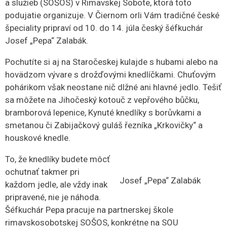
a služieb (SOŠOS) v Rimavskej Sobote, ktorá toto
podujatie organizuje. V Čiernom orli Vám tradičné české
špeciality pripraví od 10. do 14. júla český šéfkuchár
Josef „Pepa“ Zalabák.
Pochutíte si aj na Staročeskej kulajde s hubami alebo na
hovädzom vývare s drožďovými knedlíčkami. Chuťovým
pohárikom však neostane nič dlžné ani hlavné jedlo. Tešiť
sa môžete na Jihočeský kotouč z vepřového bůčku,
bramborová lepenice, Kynuté knedlíky s borůvkami a
smetanou či Zabijačkový guláš řezníka „Krkovičky“ a
houskové knedle.
To, že knedlíky budete môcť
ochutnať takmer pri
Josef „Pepa“ Zalabák
každom jedle, ale vždy inak
pripravené, nie je náhoda.
Šéfkuchár Pepa pracuje na partnerskej škole
rimavskosobotskej SOŠOS, konkrétne na SOU