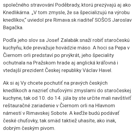
společného stravování Poděbrady, ktorú prezývajú aj ako
Knedlikárna. „V tom zmysle, že sa špecializujú na výrobu
knedlíkov,“ uviedol pre Rimava.sk riaditeľ SOŠOS Jaroslav
Bagačka.
Podľa jeho slov sa Josef Zalabák snaží robiť staročeskú
kuchyňu, kde prevažuje hovädzie mäso. A hoci sa Pepa v
Čiernom orli predstaví po prvýkrát, jeho špeciality
ochutnala na Pražskom hrade aj anglická kráľovná i
vtedajší prezident Českej republiky Václav Havel.
Ak si aj Vy chcete pochutiť na pravých českých
knedlíkoch a nazrieť chuťovými zmyslami do staročeskej
kuchyne, tak od 10. do 14. júla by ste určite mali navštíviť
reštauračné zariadenie v Čiernom orli na Hlavnom
námestí v Rimavskej Sobote. A keďže budú podávať
české chuťovky, tak smäd taktiež uhasíte, ako inak,
dobrým českým pivom.