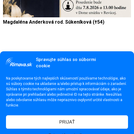
Magdaléna Anderková rod. Súkeníková (†54)
Spravujte súhlas so súbormi
cookie
Na poskytovanie tých najlepších skúseností používame technológie, ako
sú súbory cookie na ukladanie a/alebo prístup k informáciám o zariadení.
Súhlas s týmito technológiami nám umožní spracovávať údaje, ako je
správanie pri prehliadaní alebo jedinečné ID na tejto stránke. Nesúhlas
alebo odvolanie súhlasu môže nepriaznivo ovplyvniť určité vlastnosti a
funkcie.
PRIJAŤ
Súd s Jozefom Šimkom v kauze tobogánov pokračoval