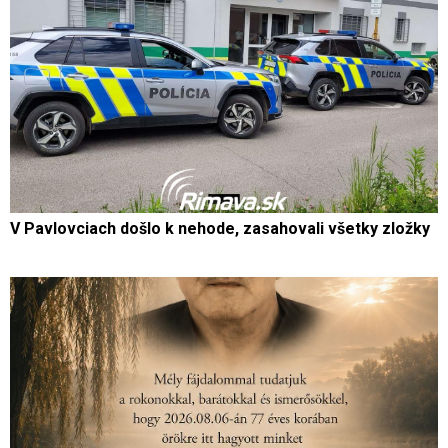
V Pavlovciach došlo k nehode, zasahovali všetky zložky