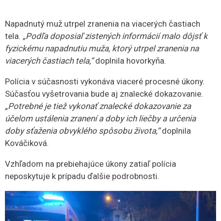
Napadnutý muž utrpel zranenia na viacerých častiach
tela.
„Podľa doposiaľ zistených informácií malo dôjsť k
fyzickému napadnutiu muža, ktorý utrpel zranenia na
viacerých častiach tela,“
doplnila hovorkyňa.
Polícia v súčasnosti vykonáva viaceré procesné úkony.
Súčasťou vyšetrovania bude aj znalecké dokazovanie.
„Potrebné je tiež vykonať znalecké dokazovanie za
účelom ustálenia zranení a doby ich liečby a určenia
doby sťaženia obvyklého spôsobu života,“
doplnila
Kováčiková.
Vzhľadom na prebiehajúce úkony zatiaľ polícia
neposkytuje k prípadu ďalšie podrobnosti.