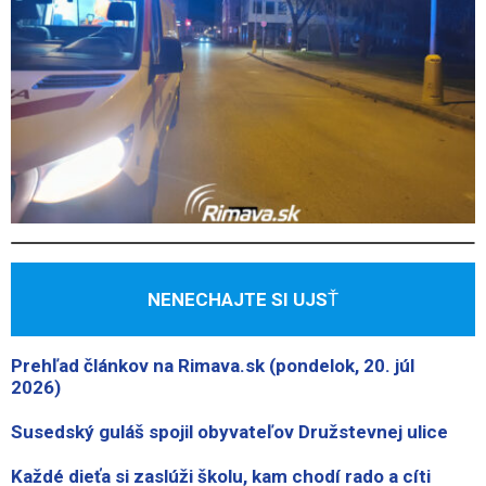
NENECHAJTE SI UJS
Ť
Prehľad článkov na Rimava.sk (pondelok, 20. júl
2026)
Susedský guláš spojil obyvateľov Družstevnej ulice
Každé dieťa si zaslúži školu, kam chodí rado a cíti