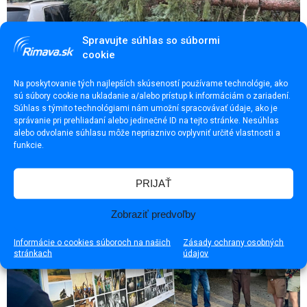
Spravujte súhlas so súbormi
cookie
Na poskytovanie tých najlepších skúseností používame technológie, ako
sú súbory cookie na ukladanie a/alebo prístup k informáciám o zariadení.
Súhlas s týmito technológiami nám umožní spracovávať údaje, ako je
správanie pri prehliadaní alebo jedinečné ID na tejto stránke. Nesúhlas
Po horúčavách udrela silná búrka. V meste spôsobila
alebo odvolanie súhlasu môže nepriaznivo ovplyvniť určité vlastnosti a
funkcie.
škody
PRIJAŤ
Zobraziť predvoľby
Informácie o cookies súboroch na našich
Zásady ochrany osobných
stránkach
údajov