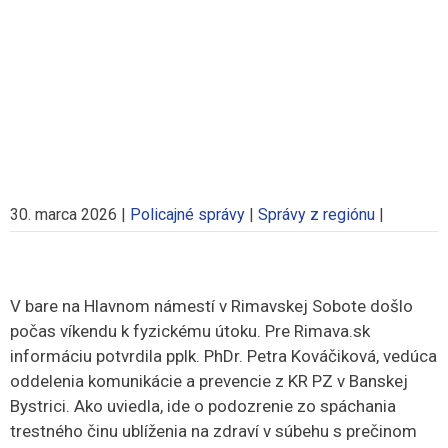
30. marca 2026
|
Policajné správy
|
Správy z regiónu
|
V bare na Hlavnom námestí v Rimavskej Sobote došlo
počas víkendu k fyzickému útoku. Pre Rimava.sk
informáciu potvrdila pplk. PhDr. Petra Kováčiková, vedúca
oddelenia komunikácie a prevencie z KR PZ v Banskej
Bystrici. Ako uviedla, ide o podozrenie zo spáchania
trestného činu ublíženia na zdraví v súbehu s prečinom