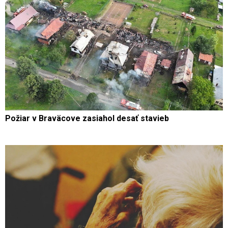
Požiar v Braväcove zasiahol desať stavieb