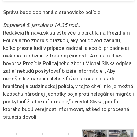
Správa bude doplnená o stanovisko polície.
Doplnené 5. januára o 14:35 hod.:
Redakcia Rimava.sk sa ešte včera obrátila na Prezídium
Policajného zboru s otázkou, aký bol dôvod zásahu,
koľko presne ľudí v prípade zadržali alebo či prípadne aj
niekoho už obvinili z trestnej činnosti. Ako nám dnes
hovorca Prezídia Policajného zboru Michal Slivka odpísal,
zatiaľ nebudú poskytovať bližšie informácie. „Aby
nedošlo k zmareniu alebo sťaženiu konania úradu
hraničnej a cudzineckej polície, v tejto chvíli nie je možné
k zásahu národnej jednotky boja proti nelegálnej migrácii
poskytnúť žiadne informácie,“ uviedol Slivka, podľa
ktorého budú verejnosť informovať, až keď to procesná
situácia dovolí.