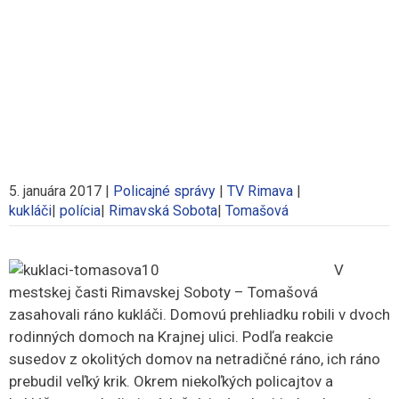
5. januára 2017
|
Policajné správy
|
TV Rimava
|
kukláči
|
polícia
|
Rimavská Sobota
|
Tomašová
V
mestskej časti Rimavskej Soboty – Tomašová
zasahovali ráno kukláči. Domovú prehliadku robili v dvoch
rodinných domoch na Krajnej ulici. Podľa reakcie
susedov z okolitých domov na netradičné ráno, ich ráno
prebudil veľký krik. Okrem niekoľkých policajtov a