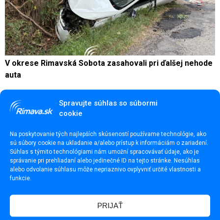
V okrese Rimavská Sobota zasahovali pri ďalšej nehode
auta
Spravujte súhlas so súbormi
cookie
Na poskytovanie tých najlepších skúseností používame technológie, ako
sú súbory cookie na ukladanie a/alebo prístup k informáciám o zariadení.
Súhlas s týmito technológiami nám umožní spracovávať údaje, ako je
správanie pri prehliadaní alebo jedinečné ID na tejto stránke. Nesúhlas
alebo odvolanie súhlasu môže nepriaznivo ovplyvniť určité vlastnosti a
funkcie.
PRIJAŤ