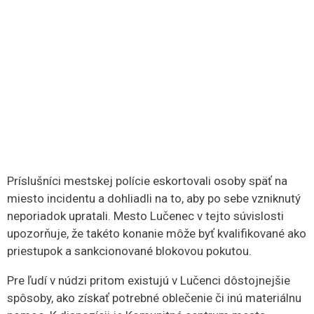
Príslušníci mestskej polície eskortovali osoby späť na
miesto incidentu a dohliadli na to, aby po sebe vzniknutý
neporiadok upratali. Mesto Lučenec v tejto súvislosti
upozorňuje, že takéto konanie môže byť kvalifikované ako
priestupok a sankcionované blokovou pokutou.
Pre ľudí v núdzi pritom existujú v Lučenci dôstojnejšie
spôsoby, ako získať potrebné oblečenie či inú materiálnu