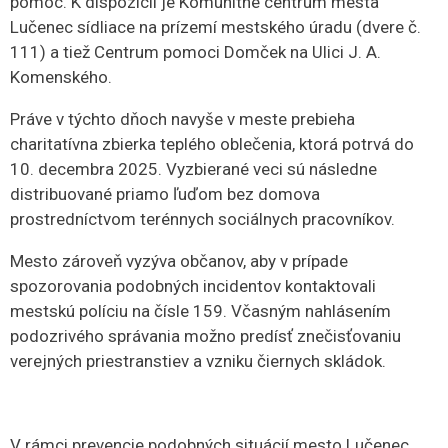
pomoc. K dispozícii je Komunitné centrum mesta
Lučenec sídliace na prízemí mestského úradu (dvere č.
111) a tiež Centrum pomoci Domček na Ulici J. A.
Komenského.
Práve v týchto dňoch navyše v meste prebieha
charitatívna zbierka teplého oblečenia, ktorá potrvá do
10. decembra 2025. Vyzbierané veci sú následne
distribuované priamo ľuďom bez domova
prostredníctvom terénnych sociálnych pracovníkov.
Mesto zároveň vyzýva občanov, aby v prípade
spozorovania podobných incidentov kontaktovali
mestskú políciu na čísle 159. Včasným nahlásením
podozrivého správania možno predísť znečisťovaniu
verejných priestranstiev a vzniku čiernych skládok.
V rámci prevencie podobných situácií mesto Lučenec