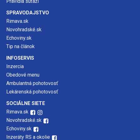
Pravidlá súťaží
SPRAVODAJSTVO
Rimava.sk
Novohradské.sk
Echoviny.sk
Tip na článok
INFOSERVIS
Inzercia
Obedové menu
Ambulantná pohotovosť
Lekárenská pohotovosť
SOCIÁLNE SIETE
Rimava.sk
Novohradské.sk
Echoviny.sk
Inzeráty RS a okolie