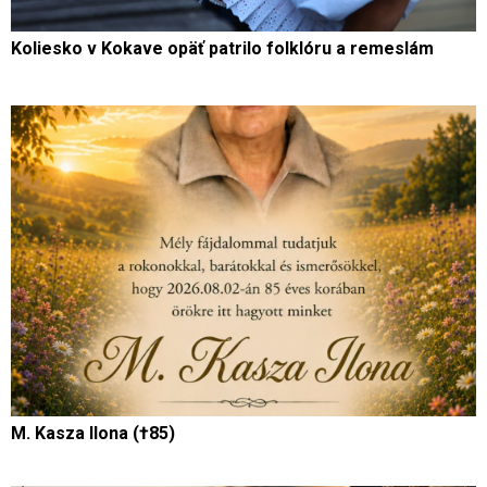
Koliesko v Kokave opäť patrilo folklóru a remeslám
M. Kasza Ilona (†85)