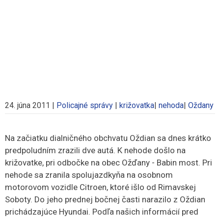
24. júna 2011
|
Policajné správy
|
križovatka
|
nehoda
|
Oždany
Na začiatku dialničného obchvatu Oždian sa dnes krátko
predpoludním zrazili dve autá.
K nehode došlo na
križovatke, pri odbočke na obec Ožďany - Babin most. Pri
nehode sa zranila spolujazdkyňa na osobnom
motorovom vozidle Citroen, ktoré išlo od Rimavskej
Soboty. Do jeho prednej bočnej časti narazilo z Oždian
prichádzajúce Hyundai. Podľa našich informácií pred