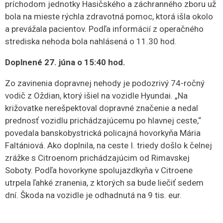
príchodom jednotky Hasičského a záchranného zboru už
bola na mieste rýchla zdravotná pomoc, ktorá išla okolo
a prevážala pacientov. Podľa informácií z operačného
strediska nehoda bola nahlásená o 11.30 hod.
Doplnené 27. júna o 15:40 hod.
Zo zavinenia dopravnej nehody je podozrivý 74-ročný
vodič z Oždian, ktorý išiel na vozidle Hyundai. „Na
križovatke nerešpektoval dopravné značenie a nedal
prednosť vozidlu prichádzajúcemu po hlavnej ceste,“
povedala banskobystrická policajná hovorkyňa Mária
Faltániová. Ako doplnila, na ceste I. triedy došlo k čelnej
zrážke s Citroenom prichádzajúcim od Rimavskej
Soboty. Podľa hovorkyne spolujazdkyňa v Citroene
utrpela ľahké zranenia, z ktorých sa bude liečiť sedem
dní. Škoda na vozidle je odhadnutá na 9 tis. eur.