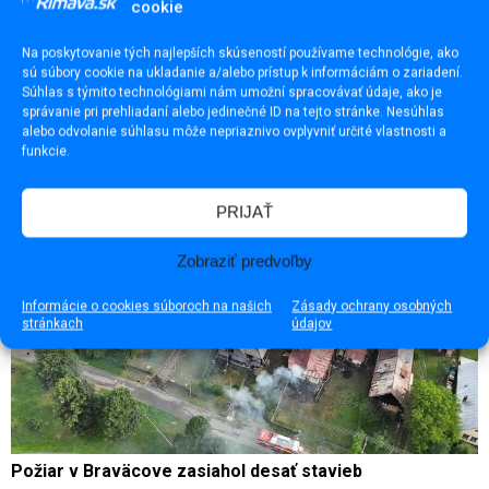
cookie
Na poskytovanie tých najlepších skúseností používame technológie, ako
Stará škola opäť prepája sklársku minulosť so
sú súbory cookie na ukladanie a/alebo prístup k informáciám o zariadení.
súčasnosťou￼
Súhlas s týmito technológiami nám umožní spracovávať údaje, ako je
správanie pri prehliadaní alebo jedinečné ID na tejto stránke. Nesúhlas
alebo odvolanie súhlasu môže nepriaznivo ovplyvniť určité vlastnosti a
funkcie.
PRIJAŤ
Zobraziť predvoľby
Informácie o cookies súboroch na našich
Zásady ochrany osobných
stránkach
údajov
Požiar v Braväcove zasiahol desať stavieb