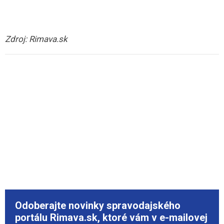
Zdroj: Rimava.sk
Odoberajte novinky spravodajského
portálu Rimava.sk, ktoré vám v e-mailovej