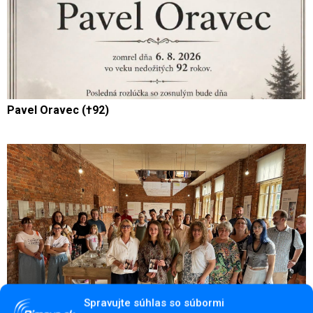
Pavel Oravec (†92)
Spravujte súhlas so súbormi