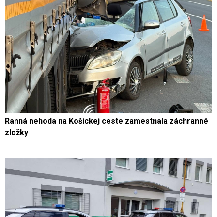
Ranná nehoda na Košickej ceste zamestnala záchranné
zložky