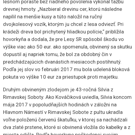
lesnom poraste bez riadneho povolenia vykonal ťažbu
drevnej hmoty. „Nazbieral drevinu cer, ktorú následne
napílil na menšie kusy a túto naložil na ručný
dvojkolesový vozík, ktorým ju chcel z lesa odviezť. Pri
krádeži dreva bol prichytený hliadkou polície,“ priblížila
hovorkyňa a dodala, že pre Lesy SR spôsobil škodu vo
výške viac ako 50 eur. ako spomenula, obvinený sa skutku
dopustil aj napriek tomu, že bol za obdobný čin v
predchádzajúcich dvanástich mesiacoch postihnutý.
Podľa jej slov vo februári 2017 mu bola udelená bloková
pokuta vo výške 10 eur za priestupok proti majetku.
Druhým obvineným zlodejom je 43-ročná Silvia z
Rimavskej Soboty. Ako Kováčiková uviedla, Silvia koncom
mája 2017 v popoludňajších hodinách v záložni na
Hlavnom Námestí v Rimavskej Sobote z pultu ukradla
voľne položenú červenú škatuľku, v ktorej sa nachádzali
dva zlaté prstene, ktoré si obvinená vložila do kabelky a z
miesta odišla. Podľa hovorkyne poškodenej svojim