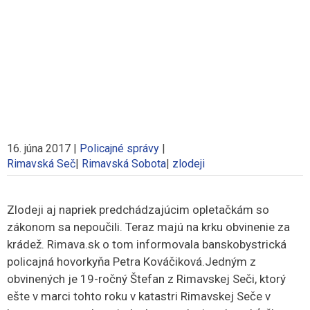
16. júna 2017
|
Policajné správy
|
Rimavská Seč
|
Rimavská Sobota
|
zlodeji
Zlodeji aj napriek predchádzajúcim opletačkám so
zákonom sa nepoučili. Teraz majú na krku obvinenie za
krádež. Rimava.sk o tom informovala banskobystrická
policajná hovorkyňa Petra Kováčiková.
Jedným z
obvinených je 19-ročný Štefan z Rimavskej Seči, ktorý
ešte v marci tohto roku v katastri Rimavskej Seče v