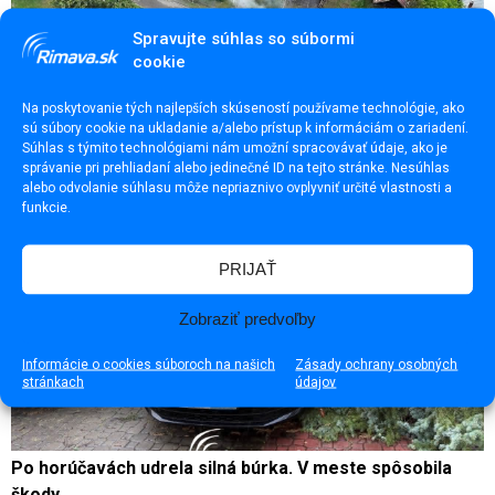
Spravujte súhlas so súbormi
cookie
Požiar v Braväcove zasiahol desať stavieb
Na poskytovanie tých najlepších skúseností používame technológie, ako
sú súbory cookie na ukladanie a/alebo prístup k informáciám o zariadení.
Súhlas s týmito technológiami nám umožní spracovávať údaje, ako je
správanie pri prehliadaní alebo jedinečné ID na tejto stránke. Nesúhlas
alebo odvolanie súhlasu môže nepriaznivo ovplyvniť určité vlastnosti a
funkcie.
PRIJAŤ
Zobraziť predvoľby
Informácie o cookies súboroch na našich
Zásady ochrany osobných
stránkach
údajov
Po horúčavách udrela silná búrka. V meste spôsobila
škody