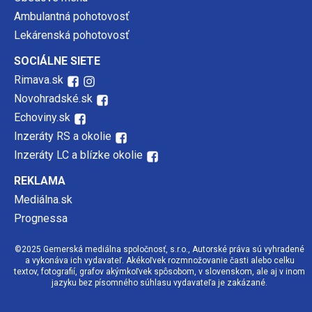
Ambulantná pohotovosť
Lekárenská pohotovosť
SOCIÁLNE SIETE
Rimava.sk
Novohradské.sk
Echoviny.sk
Inzeráty RS a okolie
Inzeráty LC a blízke okolie
REKLAMA
Mediálna.sk
Prognessa
©2025 Gemerská mediálna spoločnosť, s.r.o., Autorské práva sú vyhradené
a vykonáva ich vydavateľ. Akékoľvek rozmnožovanie časti alebo celku
textov, fotografií, grafov akýmkoľvek spôsobom, v slovenskom, ale aj v inom
jazyku bez písomného súhlasu vydavateľa je zakázané.