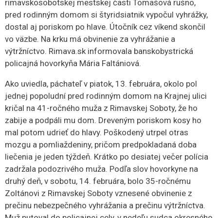
rimavskosobotskej mestskej časti Tomašová rušno,
pred rodinným domom si štyridsiatnik vypočul vyhrážky,
dostal aj poriskom po hlave. Útočník cez víkend skončil
vo väzbe. Na krku má obvinenie za vyhrážanie a
výtržníctvo. Rimava.sk informovala banskobystrická
policajná hovorkyňa Mária Faltániová.
Ako uviedla, páchateľ v piatok, 13. februára, okolo pol
jednej popoludní pred rodinným domom na Krajnej ulici
kričal na 41-ročného muža z Rimavskej Soboty, že ho
zabije a podpáli mu dom. Dreveným poriskom kosy ho
mal potom udrieť do hlavy. Poškodený utrpel otras
mozgu a pomliaždeniny, pričom predpokladaná doba
liečenia je jeden týždeň. Krátko po desiatej večer polícia
zadržala podozrivého muža. Podľa slov hovorkyne na
druhý deň, v sobotu, 14. februára, bolo 35-ročnému
Zoltánovi z Rimavskej Soboty vznesené obvinenie z
prečinu nebezpečného vyhrážania a prečinu výtržníctva.
Muž putoval do policajnej cely, v nedeľu sudca okresného