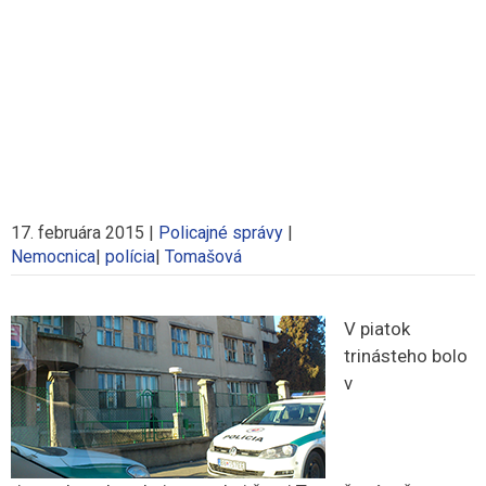
17. februára 2015
|
Policajné správy
|
Nemocnica
|
polícia
|
Tomašová
V piatok
trinásteho bolo
v