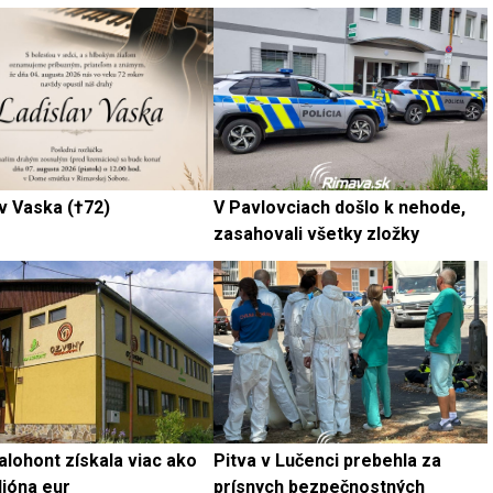
v Vaska (†72)
V Pavlovciach došlo k nehode,
zasahovali všetky zložky
lohont získala viac ako
Pitva v Lučenci prebehla za
lióna eur
prísnych bezpečnostných