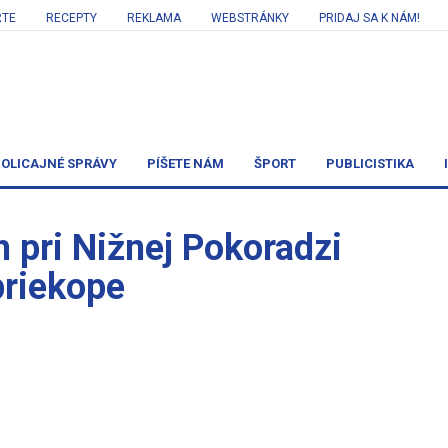
RTE
RECEPTY
REKLAMA
WEBSTRÁNKY
PRIDAJ SA K NÁM!
OLICAJNÉ SPRÁVY
PÍŠETE NÁM
ŠPORT
PUBLICISTIKA
 pri Nižnej Pokoradzi
priekope