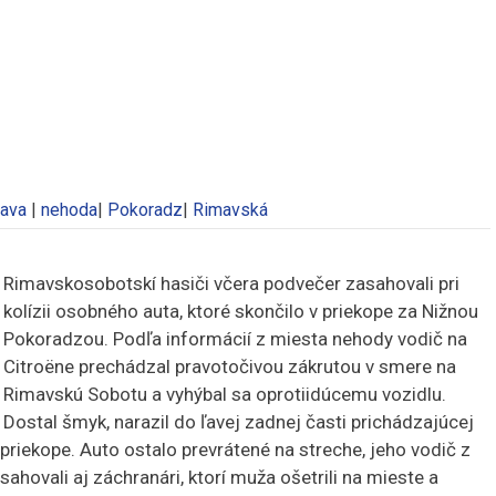
ava
|
nehoda
|
Pokoradz
|
Rimavská
Rimavskosobotskí hasiči včera podvečer zasahovali pri
kolízii osobného auta, ktoré skončilo v priekope za Nižnou
Pokoradzou. Podľa informácií z miesta nehody vodič na
Citroëne prechádzal pravotočivou zákrutou v smere na
Rimavskú Sobotu a vyhýbal sa oprotiidúcemu vozidlu.
Dostal šmyk, narazil do ľavej zadnej časti prichádzajúcej
 priekope. Auto ostalo prevrátené na streche, jeho vodič z
sahovali aj záchranári, ktorí muža ošetrili na mieste a