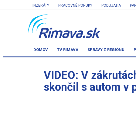
INZERÁTY
PRACOVNÉ PONUKY
PODUJATIA
PA
DOMOV
TV RIMAVA
SPRÁVY Z REGIÓNU
P
VIDEO: V zákrutách
skončil s autom v 