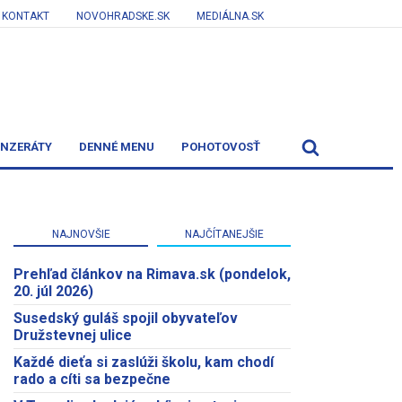
KONTAKT
NOVOHRADSKE.SK
MEDIÁLNA.SK
INZERÁTY
DENNÉ MENU
POHOTOVOSŤ
NAJNOVŠIE
NAJČÍTANEJŠIE
Prehľad článkov na Rimava.sk (pondelok,
20. júl 2026)
Susedský guláš spojil obyvateľov
Družstevnej ulice
Každé dieťa si zaslúži školu, kam chodí
rado a cíti sa bezpečne