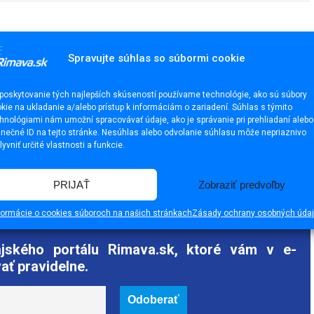
Spravujte súhlas so súbormi cookie
poskytovanie tých najlepších skúseností používame technológie, ako sú súbory
kie na ukladanie a/alebo prístup k informáciám o zariadení. Súhlas s týmito
hnológiami nám umožní spracovávať údaje, ako je správanie pri prehliadaní alebo
inečné ID na tejto stránke. Nesúhlas alebo odvolanie súhlasu môže nepriaznivo
lyvniť určité vlastnosti a funkcie.
PRIJAŤ
Zobraziť predvoľby
formácie o cookies súboroch na našich stránkach
Zásady ochrany osobných úda
ajského portálu Rimava.sk, ktoré vám v e-
ať pravidelne.