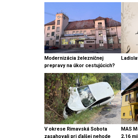
Modernizácia železničnej
Ladisla
prepravy na úkor cestujúcich?
V okrese Rimavská Sobota
MAS Ma
zasahovali pri ďalšej nehode
2,16 mi