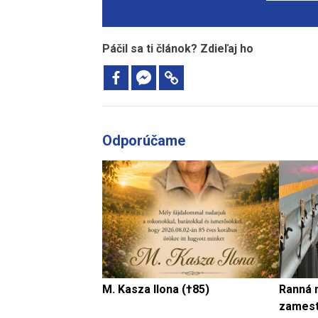
Páčil sa ti článok? Zdieľaj ho
Odporúčame
M. Kasza Ilona (†85)
Ranná 
zamest