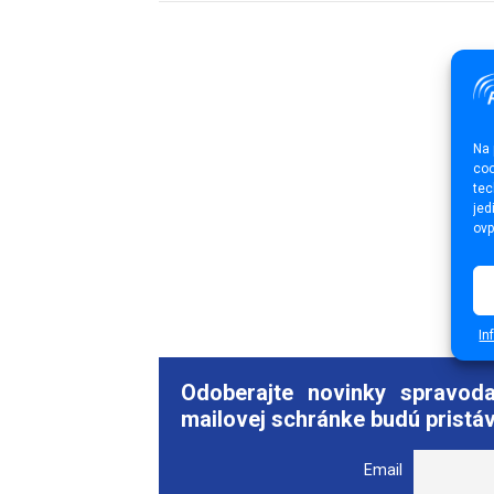
Na 
coo
tec
jed
ovp
In
Odoberajte novinky spravod
mailovej schránke budú pristáv
Email