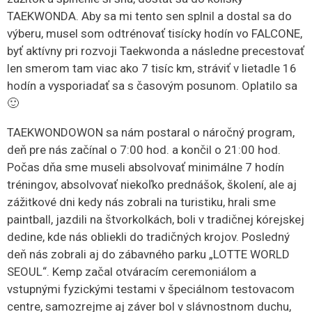
TAEKWONDA. Aby sa mi tento sen splnil a dostal sa do
výberu, musel som odtrénovať tisícky hodín vo FALCONE,
byť aktívny pri rozvoji Taekwonda a následne precestovať
len smerom tam viac ako 7 tisíc km, stráviť v lietadle 16
hodín a vysporiadať sa s časovým posunom. Oplatilo sa
🙂
TAEKWONDOWON sa nám postaral o náročný program,
deň pre nás začínal o 7:00 hod. a končil o 21:00 hod.
Počas dňa sme museli absolvovať minimálne 7 hodín
tréningov, absolvovať niekoľko prednášok, školení, ale aj
zážitkové dni kedy nás zobrali na turistiku, hrali sme
paintball, jazdili na štvorkolkách, boli v tradičnej kórejskej
dedine, kde nás obliekli do tradičných krojov. Posledný
deň nás zobrali aj do zábavného parku „LOTTE WORLD
SEOUL“. Kemp začal otváracím ceremoniálom a
vstupnými fyzickými testami v špeciálnom testovacom
centre, samozrejme aj záver bol v slávnostnom duchu,