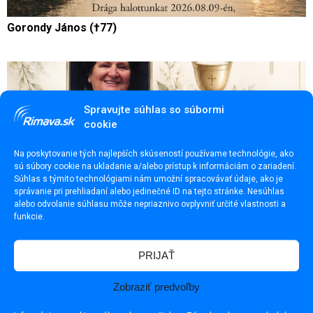
Gorondy János (†77)
Spravujte súhlas so súbormi
cookie
Na poskytovanie tých najlepších skúseností používame technológie, ako
sú súbory cookie na ukladanie a/alebo prístup k informáciám o zariadení.
Súhlas s týmito technológiami nám umožní spracovávať údaje, ako je
správanie pri prehliadaní alebo jedinečné ID na tejto stránke. Nesúhlas
alebo odvolanie súhlasu môže nepriaznivo ovplyvniť určité vlastnosti a
funkcie.
PRIJAŤ
Valéria Maďarová, rod. Pervanová (†86)
Zobraziť predvoľby