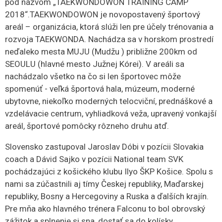
pod názvom „TAEKWONDOWON TRAINING CAMP
2018“.
TAEKWONDOWON je novopostavený športový
areál – organizácia, ktorá slúži len pre účely trénovania a
rozvoja TAEKWONDA. Nachádza sa v horskom prostredí
neďaleko mesta MUJU (Mudžu ) približne 200km od
SEOULU (hlavné mesto Južnej Kórei). V areáli sa
nachádzalo všetko na čo si len športovec môže
spomenúť - veľká športová hala, múzeum, moderné
ubytovne, niekoľko moderných telocviční, prednáškové a
vzdelávacie centrum, vyhliadková veža, upravený vonkajší
areál, športové pomôcky rôzneho druhu atď.
Slovensko zastupoval Jaroslav Dóbi v pozícii Slovakia
coach a Dávid Sajko v pozícii National team SVK
pochádzajúci z košického klubu Ilyo ŠKP Košice. Spolu s
nami sa zúčastnili aj tímy Českej republiky, Maďarskej
republiky, Bosny a Hercegoviny a Ruska a ďalších krajín.
Pre mňa ako hlavného trénera Falconu to bol obrovský
zážitok a splnenie si sna, dostať sa do kolísky