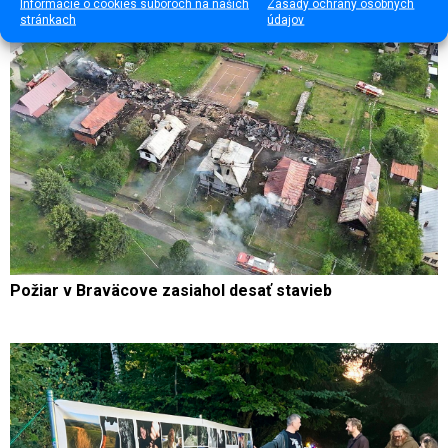
Informácie o cookies súboroch na našich
Zásady ochrany osobných
stránkach
údajov
Požiar v Braväcove zasiahol desať stavieb