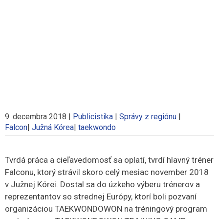
9. decembra 2018
|
Publicistika
|
Správy z regiónu
|
Falcon
|
Južná Kórea
|
taekwondo
Tvrdá práca a cieľavedomosť sa oplatí, tvrdí hlavný tréner
Falconu, ktorý strávil skoro celý mesiac november 2018
v Južnej Kórei. Dostal sa do úzkeho výberu trénerov a
reprezentantov so strednej Európy, ktorí boli pozvaní
organizáciou TAEKWONDOWON na tréningový program