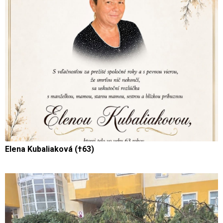
Elena Kubaliaková (†63)