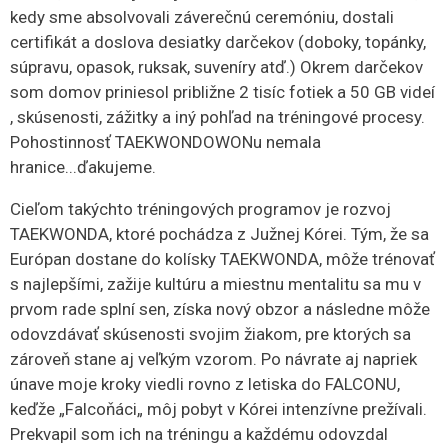
kedy sme absolvovali záverečnú ceremóniu, dostali
certifikát a doslova desiatky darčekov (doboky, topánky,
súpravu, opasok, ruksak, suveníry atď.) Okrem darčekov
som domov priniesol približne 2 tisíc fotiek a 50 GB videí
, skúsenosti, zážitky a iný pohľad na tréningové procesy.
Pohostinnosť TAEKWONDOWONu nemala
hranice...ďakujeme.
Cieľom takýchto tréningových programov je rozvoj
TAEKWONDA, ktoré pochádza z Južnej Kórei. Tým, že sa
Európan dostane do kolísky TAEKWONDA, môže trénovať
s najlepšími, zažije kultúru a miestnu mentalitu sa mu v
prvom rade splní sen, získa nový obzor a následne môže
odovzdávať skúsenosti svojim žiakom, pre ktorých sa
zároveň stane aj veľkým vzorom. Po návrate aj napriek
únave moje kroky viedli rovno z letiska do FALCONU,
keďže „Falcoňáci„ môj pobyt v Kórei intenzívne prežívali.
Prekvapil som ich na tréningu a každému odovzdal