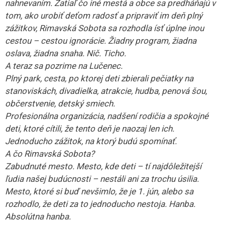
nahnevaním. Zatiaľ čo iné mestá a obce sa predháňajú v
tom, ako urobiť deťom radosť a pripraviť im deň plný
zážitkov, Rimavská Sobota sa rozhodla ísť úplne inou
cestou – cestou ignorácie. Žiadny program, žiadna
oslava, žiadna snaha. Nič. Ticho.
A teraz sa pozrime na Lučenec.
Plný park, cesta, po ktorej deti zbierali pečiatky na
stanoviskách, divadielka, atrakcie, hudba, penová šou,
občerstvenie, detský smiech.
Profesionálna organizácia, nadšení rodičia a spokojné
deti, ktoré cítili, že tento deň je naozaj len ich.
Jednoducho zážitok, na ktorý budú spomínať.
A čo Rimavská Sobota?
Zabudnuté mesto. Mesto, kde deti – tí najdôležitejší
ľudia našej budúcnosti – nestáli ani za trochu úsilia.
Mesto, ktoré si buď nevšimlo, že je 1. jún, alebo sa
rozhodlo, že deti za to jednoducho nestoja. Hanba.
Absolútna hanba.