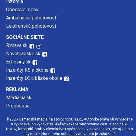
Inzercia
Obedové menu
Ambulantná pohotovosť
Lekárenská pohotovosť
SOCIÁLNE SIETE
Rimava.sk
Novohradské.sk
Echoviny.sk
Inzeráty RS a okolie
Inzeráty LC a blízke okolie
REKLAMA
Mediálna.sk
Prognessa
©2025 Gemerská mediálna spoločnosť, s.r.o., Autorské práva sú vyhradené
a vykonáva ich vydavateľ. Akékoľvek rozmnožovanie časti alebo celku
textov, fotografií, grafov akýmkoľvek spôsobom, v slovenskom, ale aj v inom
jazyku bez písomného súhlasu vydavateľa je zakázané.