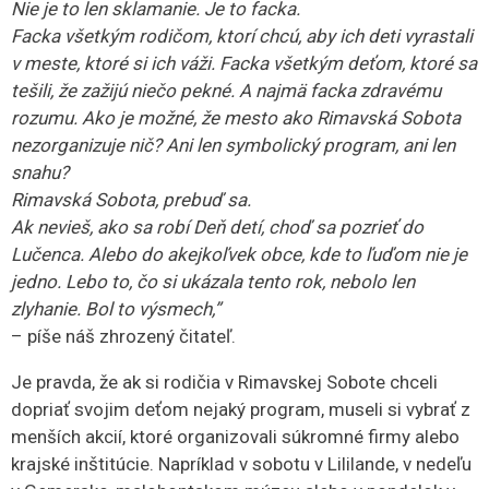
Nie je to len sklamanie. Je to facka.
Facka všetkým rodičom, ktorí chcú, aby ich deti vyrastali
v meste, ktoré si ich váži. Facka všetkým deťom, ktoré sa
tešili, že zažijú niečo pekné. A najmä facka zdravému
rozumu. Ako je možné, že mesto ako Rimavská Sobota
nezorganizuje nič? Ani len symbolický program, ani len
snahu?
Rimavská Sobota, prebuď sa.
Ak nevieš, ako sa robí Deň detí, choď sa pozrieť do
Lučenca. Alebo do akejkoľvek obce, kde to ľuďom nie je
jedno. Lebo to, čo si ukázala tento rok, nebolo len
zlyhanie. Bol to výsmech,”
– píše náš zhrozený čitateľ.
Je pravda, že ak si rodičia v Rimavskej Sobote chceli
dopriať svojim deťom nejaký program, museli si vybrať z
menších akcií, ktoré organizovali súkromné firmy alebo
krajské inštitúcie. Napríklad v sobotu v Lililande, v nedeľu