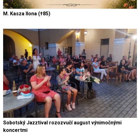
M. Kasza Ilona (†85)
Sobotský Jazztival rozozvučí august výnimočnými
koncertmi