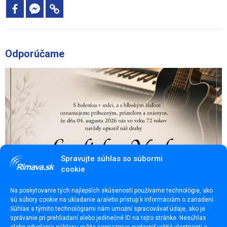
Odporúčame
Spravujte súhlas so súbormi
cookie
Na poskytovanie tých najlepších skúseností používame technológie, ako
sú súbory cookie na ukladanie a/alebo prístup k informáciám o zariadení.
Súhlas s týmito technológiami nám umožní spracovávať údaje, ako je
správanie pri prehliadaní alebo jedinečné ID na tejto stránke. Nesúhlas
Ladislav Vaska (†72)
alebo odvolanie súhlasu môže nepriaznivo ovplyvniť určité vlastnosti a