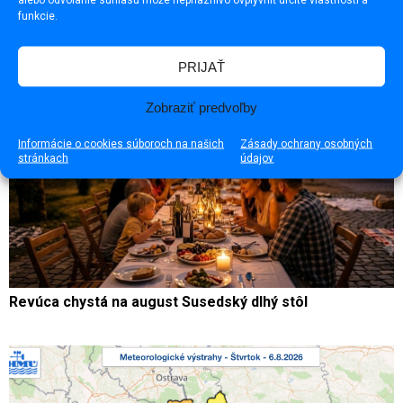
funkcie.
PRIJAŤ
Zobraziť predvoľby
Informácie o cookies súboroch na našich
Zásady ochrany osobných
stránkach
údajov
Revúca chystá na august Susedský dlhý stôl