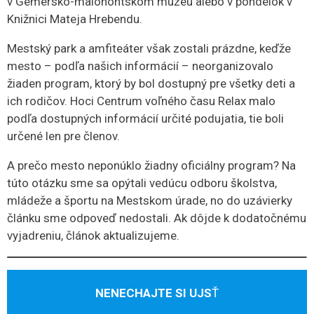
v Gemersko-malohontskom múzeu alebo v pondelok v
Knižnici Mateja Hrebendu.
Mestský park a amfiteáter však zostali prázdne, keďže
mesto – podľa našich informácií – neorganizovalo
žiaden program, ktorý by bol dostupný pre všetky deti a
ich rodičov. Hoci Centrum voľného času Relax malo
podľa dostupných informácií určité podujatia, tie boli
určené len pre členov.
A prečo mesto neponúklo žiadny oficiálny program? Na
túto otázku sme sa opýtali vedúcu odboru školstva,
mládeže a športu na Mestskom úrade, no do uzávierky
článku sme odpoveď nedostali. Ak dôjde k dodatočnému
vyjadreniu, článok aktualizujeme.
NENECHAJTE SI UJS
Ť