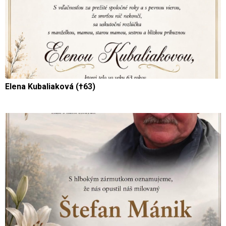
Elena Kubaliaková (†63)