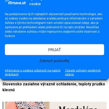
cookie
Na poskytovanie tých najlepších skúseností používame technológie, ako
sú súbory cookie na ukladanie a/alebo prístup k informáciám o zariadení.
Súhlas s týmito technológiami nám umožní spracovávať údaje, ako je
správanie pri prehliadaní alebo jedinečné ID na tejto stránke. Nesúhlas
alebo odvolanie súhlasu môže nepriaznivo ovplyvniť určité vlastnosti a
funkcie.
PRIJAŤ
Zobraziť predvoľby
Informácie o cookies súboroch na našich
Zásady ochrany osobných
stránkach
údajov
Slovensko zasiahne výrazné ochladenie, teploty prudko
klesnú