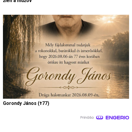
žien a mužov
Gorondy János (†77)