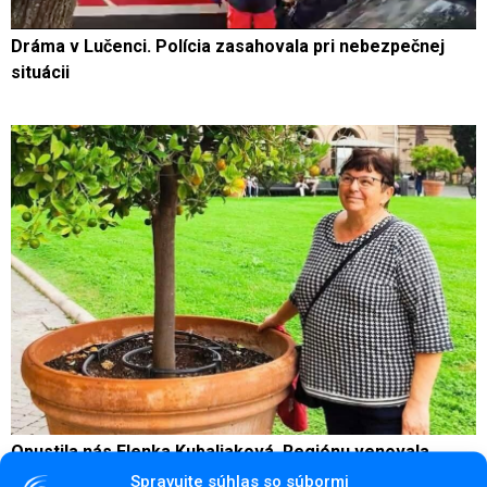
Dráma v Lučenci. Polícia zasahovala pri nebezpečnej
situácii
Opustila nás Elenka Kubaliaková. Regiónu venovala
18 rokov
Spravujte súhlas so súbormi