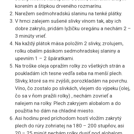
korením a štipkou drveného rozmarínu.
Narežem sedmohradskú slaninu na tenké plátky.
V hrnci zalejem sušené slivky vínom tak, aby ich
dobre zakrylo, pridám lyžičku oregánu a nechám 2 –
3 minúty vrieť.
Na každý plátok mäsa položím 2 slivky, zrolujem,
rolku obalím pásikom sedmohradskej slaniny a
upevním 1 – 2 špáratkami.
Na troške oleja opražím rolky zo všetkých strán a
poukladám ich tesne vedľa seba na menší plech.
Slivky, ktoré sa mi zvýšili, porozkladám na povrchu.
Víno, čo zostalo po slivkách, vlejem do výpeku (olej,
čo sa v ňom pražili rolky) , nechám zovrieť a
nalejem na rolky. Plech zakryjem alobalom a do
použitia ho dám na chladné miesto.
Asi hodinu pred príchodom hostí vložím zakrytý
plech do rúry zohriatej na 180 – 200 stupňov, asi
20 – 25 minút nechám rolky dusiť pod alobalom,