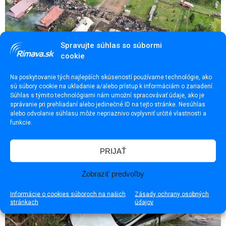
Spravujte súhlas so súbormi
cookie
Na poskytovanie tých najlepších skúseností používame technológie, ako
sú súbory cookie na ukladanie a/alebo prístup k informáciám o zariadení.
Súhlas s týmito technológiami nám umožní spracovávať údaje, ako je
Požiar v Braväcove zasiahol desať stavieb
správanie pri prehliadaní alebo jedinečné ID na tejto stránke. Nesúhlas
alebo odvolanie súhlasu môže nepriaznivo ovplyvniť určité vlastnosti a
funkcie.
PRIJAŤ
Zobraziť predvoľby
Informácie o cookies súboroch na našich
Zásady ochrany osobných
stránkach
údajov