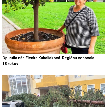
Opustila nás Elenka Kubaliaková. Regiónu venovala
18 rokov