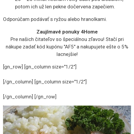
potom ich už len pekne dočervena zapečiem.
Odporúčam podávať s ryžou alebo hranolkami.
Zaujímavé ponuky 4Home
Pre našich čitateľov so špeciálnou zľavou! Stačí pri
nákupe zadať kód kupónu "AF5" a nakupujete ešte o 5%
lacnejšie!
[gn_row] [gn_column size="1/2"]
[/gn_column] [gn_column size="1/2"]
[/gn_column] [/gn_row]