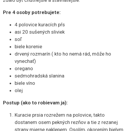
zdalo byť chutnejšie a šťavnatejšie.
Pre 4 osoby potrebujete:
4 polovice kuracích pŕs
asi 20 sušených sliviek
soľ
biele korenie
drvený rozmarín ( kto ho nemá rád, môže ho
vynechať)
oregano
sedmohradská slanina
biele víno
olej
Postup (ako to robievam ja):
Kuracie prsia rozrežem na polovice, takto
dostanem osem pekných rezňov a tie z rezanej
strany mierne naklepem. Osolím, okorením bielym