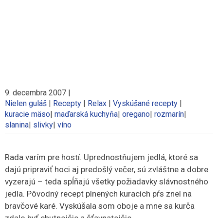
9. decembra 2007
|
Nielen guláš
|
Recepty
|
Relax
|
Vyskúšané recepty
|
kuracie mäso
|
maďarská kuchyňa
|
oregano
|
rozmarín
|
slanina
|
slivky
|
víno
Rada varím pre hostí. Uprednostňujem jedlá, ktoré sa
dajú pripraviť hoci aj predošlý večer, sú zvláštne a dobre
vyzerajú – teda spĺňajú všetky požiadavky slávnostného
jedla. Pôvodný recept plnených kuracích pŕs znel na
bravčové karé. Vyskúšala som oboje a mne sa kurča