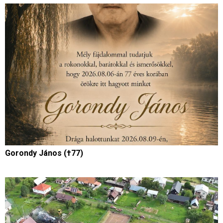
Gorondy János (†77)