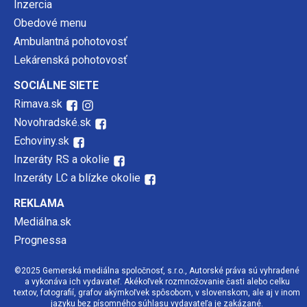
Inzercia
Obedové menu
Ambulantná pohotovosť
Lekárenská pohotovosť
SOCIÁLNE SIETE
Rimava.sk
Novohradské.sk
Echoviny.sk
Inzeráty RS a okolie
Inzeráty LC a blízke okolie
REKLAMA
Mediálna.sk
Prognessa
©2025 Gemerská mediálna spoločnosť, s.r.o., Autorské práva sú vyhradené
a vykonáva ich vydavateľ. Akékoľvek rozmnožovanie časti alebo celku
textov, fotografií, grafov akýmkoľvek spôsobom, v slovenskom, ale aj v inom
jazyku bez písomného súhlasu vydavateľa je zakázané.