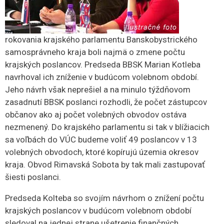
rokovania krajského parlamentu Banskobystrického
samosprávneho kraja boli najmä o zmene počtu
krajských poslancov. Predseda BBSK Marian Kotleba
navrhoval ich zníženie v budúcom volebnom období.
Jeho návrh však neprešiel a na minulo týždňovom
zasadnutí BBSK poslanci rozhodli, že počet zástupcov
občanov ako aj počet volebných obvodov ostáva
nezmenený. Do krajského parlamentu si tak v blížiacich
sa voľbách do VÚC budeme voliť 49 poslancov v 13
volebných obvodoch, ktoré kopírujú územia okresov
kraja. Obvod Rimavská Sobota by tak mali zastupovať
šiesti poslanci.
Predseda Kolteba so svojím návrhom o znížení počtu
krajských poslancov v budúcom volebnom období
sledoval na jednej strane ušetrenie finančných