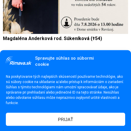
Magdaléna Anderková rod. Súkeníková (†54)
Spravujte súhlas so súbormi
cookie
Na poskytovanie tých najlepších skúseností používame technológie, ako
sú súbory cookie na ukladanie a/alebo prístup k informáciám o zariadení.
Súhlas s týmito technológiami nám umožní spracovávať údaje, ako je
správanie pri prehliadaní alebo jedinečné ID na tejto stránke. Nesúhlas
alebo odvolanie súhlasu môže nepriaznivo ovplyvniť určité vlastnosti a
funkcie.
PRIJAŤ