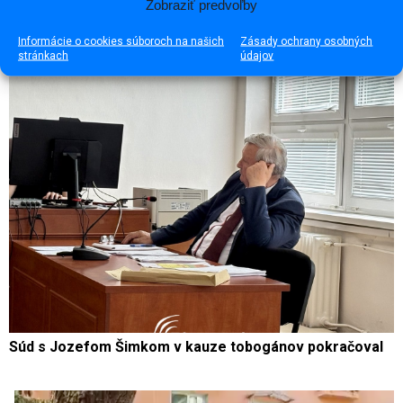
Zobraziť predvoľby
Štefan Mánik (†62)
Informácie o cookies súboroch na našich
Zásady ochrany osobných
stránkach
údajov
Súd s Jozefom Šimkom v kauze tobogánov pokračoval