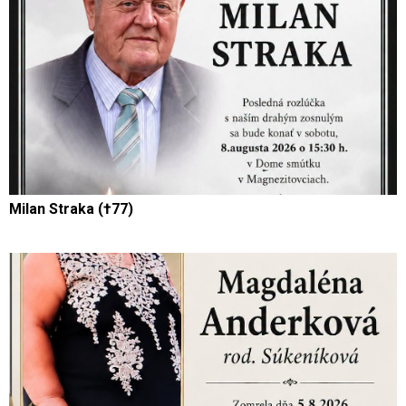
Milan Straka (†77)