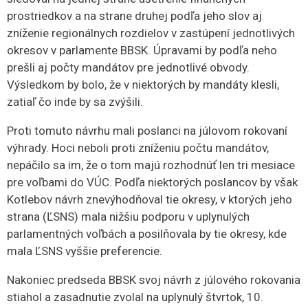
prostriedkov a na strane druhej podľa jeho slov aj
zníženie regionálnych rozdielov v zastúpení jednotlivých
okresov v parlamente BBSK. Úpravami by podľa neho
prešli aj počty mandátov pre jednotlivé obvody.
Výsledkom by bolo, že v niektorých by mandáty klesli,
zatiaľ čo inde by sa zvýšili.
Proti tomuto návrhu mali poslanci na júlovom rokovaní
výhrady. Hoci neboli proti zníženiu počtu mandátov,
nepáčilo sa im, že o tom majú rozhodnúť len tri mesiace
pre voľbami do VÚC. Podľa niektorých poslancov by však
Kotlebov návrh znevýhodňoval tie okresy, v ktorých jeho
strana (ĽSNS) mala nižšiu podporu v uplynulých
parlamentných voľbách a posilňovala by tie okresy, kde
mala ĽSNS vyššie preferencie.
Nakoniec predseda BBSK svoj návrh z júlového rokovania
stiahol a zasadnutie zvolal na uplynulý štvrtok, 10.