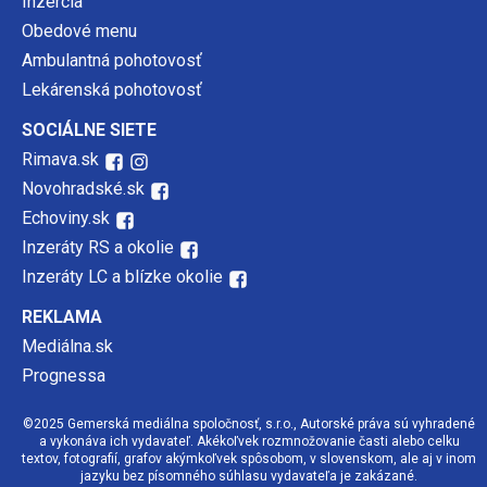
Inzercia
Obedové menu
Ambulantná pohotovosť
Lekárenská pohotovosť
SOCIÁLNE SIETE
Rimava.sk
Novohradské.sk
Echoviny.sk
Inzeráty RS a okolie
Inzeráty LC a blízke okolie
REKLAMA
Mediálna.sk
Prognessa
©2025 Gemerská mediálna spoločnosť, s.r.o., Autorské práva sú vyhradené
a vykonáva ich vydavateľ. Akékoľvek rozmnožovanie časti alebo celku
textov, fotografií, grafov akýmkoľvek spôsobom, v slovenskom, ale aj v inom
jazyku bez písomného súhlasu vydavateľa je zakázané.