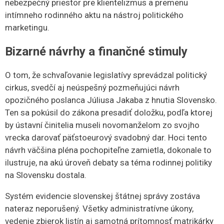
nebezpečný priestor pre klientelizmus a premenu
intímneho rodinného aktu na nástroj politického
marketingu.
​Bizarné návrhy a finančné stimuly
​O tom, že schvaľovanie legislatívy sprevádzal politický
cirkus, svedčí aj neúspešný pozmeňujúci návrh
opozičného poslanca Júliusa Jakaba z hnutia Slovensko.
Ten sa pokúsil do zákona presadiť doložku, podľa ktorej
by ústavní činitelia museli novomanželom zo svojho
vrecka darovať päťstoeurový svadobný dar. Hoci tento
návrh väčšina pléna pochopiteľne zamietla, dokonale to
ilustruje, na akú úroveň debaty sa téma rodinnej politiky
na Slovensku dostala.
​Systém evidencie slovenskej štátnej správy zostáva
nateraz neporušený. Všetky administratívne úkony,
vedenie zbierok listín aj samotná prítomnosť matrikárky