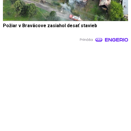
Požiar v Braväcove zasiahol desať stavieb