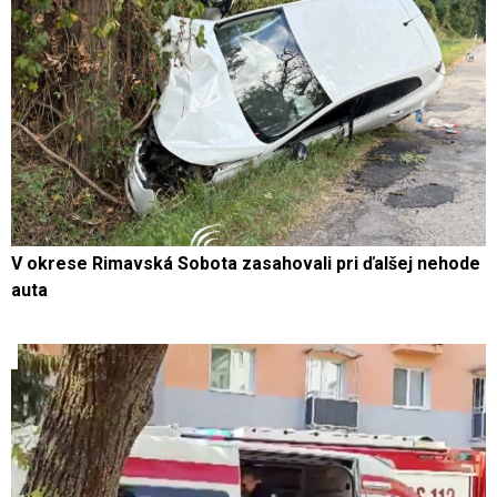
V okrese Rimavská Sobota zasahovali pri ďalšej nehode
auta