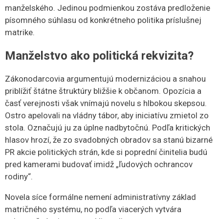
manželského. Jedinou podmienkou zostáva predloženie
písomného súhlasu od konkrétneho politika príslušnej
matrike.
​Manželstvo ako politická rekvizita?
​Zákonodarcovia argumentujú modernizáciou a snahou
priblížiť štátne štruktúry bližšie k občanom. Opozícia a
časť verejnosti však vnímajú novelu s hlbokou skepsou.
Ostro apelovali na vládny tábor, aby iniciatívu zmietol zo
stola. Označujú ju za úplne nadbytočnú. Podľa kritických
hlasov hrozí, že zo svadobných obradov sa stanú bizarné
PR akcie politických strán, kde si poprední činitelia budú
pred kamerami budovať imidž „ľudových ochrancov
rodiny“.
Novela síce formálne nemení administratívny základ
matričného systému, no podľa viacerých vytvára