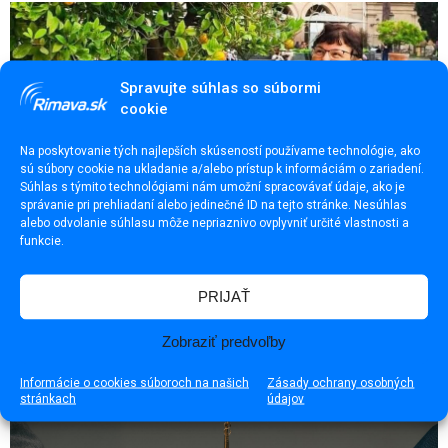
Spravujte súhlas so súbormi
cookie
Na poskytovanie tých najlepších skúseností používame technológie, ako
sú súbory cookie na ukladanie a/alebo prístup k informáciám o zariadení.
Súhlas s týmito technológiami nám umožní spracovávať údaje, ako je
správanie pri prehliadaní alebo jedinečné ID na tejto stránke. Nesúhlas
alebo odvolanie súhlasu môže nepriaznivo ovplyvniť určité vlastnosti a
funkcie.
PRIJAŤ
Opustila nás Elenka Kubaliaková. Regiónu venovala
18 rokov
Zobraziť predvoľby
Informácie o cookies súboroch na našich
Zásady ochrany osobných
stránkach
údajov