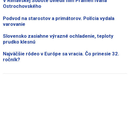
V Rimavskej Sobote uviedli film Prameň Ivana
Ostrochovského
Podvod na starostov a primátorov. Polícia vydala
varovanie
Slovensko zasiahne výrazné ochladenie, teploty
prudko klesnú
Najväčšie ródeo v Európe sa vracia. Čo prinesie 32.
ročník?