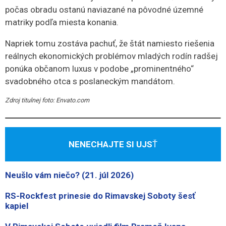
počas obradu ostanú naviazané na pôvodné územné
matriky podľa miesta konania.
Napriek tomu zostáva pachuť, že štát namiesto riešenia
reálnych ekonomických problémov mladých rodín radšej
ponúka občanom luxus v podobe „prominentného“
svadobného otca s poslaneckým mandátom.
Zdroj titulnej foto: Envato.com
NENECHAJTE SI UJS
Ť
Neušlo vám niečo? (21. júl 2026)
RS-Rockfest prinesie do Rimavskej Soboty šesť
kapiel