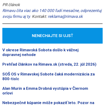
PR článok
Rimavu číta viac ako 140 000 ľudí mesačne, odprezentuj
svoju firmu aj ty
.
Kontakt:
reklama@rimava.sk
NENECHAJTE SI UJS
Ť
V okrese Rimavská Sobota došlo k vážnej
dopravnej nehode
Prehľad článkov na Rimava.sk (streda, 22. júl 2026)
SOŠ OS v Rimavskej Sobote čaká modernizácia za
800-tisíc
Alan Murin a Emma Drobná vystúpia v Čiernom
orlovi
Nebezpečné kúpanie môže pokaziť leto. Pozor na