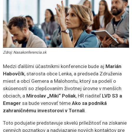
Zdroj: Nasakonferencia.sk
Medzi ďalšími účastníkmi konferencie bude aj
Marián
Habovčík
, starosta obce Lenka, a predseda Združenia
miest a obcí Gemera a Malohontu, ktorý sa podelí o
skúsenosti so zlepšovaním životnej úrovne v menších
obciach, a
Miroslav „Miki“ Poliak
, HR riaditeľ
LVD S3 a
Emager
sa bude venovať téme
Ako sa podniká
zahraničnému investorovi v Tornali
.
Toto podujatie predstavuje skvelú príležitosť na získanie
cenných poznatkov a nadviazanie nových kontaktov pre