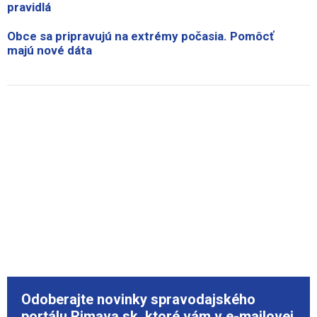
pravidlá
Obce sa pripravujú na extrémy počasia. Pomôcť
majú nové dáta
Odoberajte novinky spravodajského
portálu Rimava.sk, ktoré vám v e-mailovej