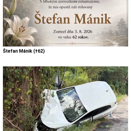
Štefan Mánik (†62)