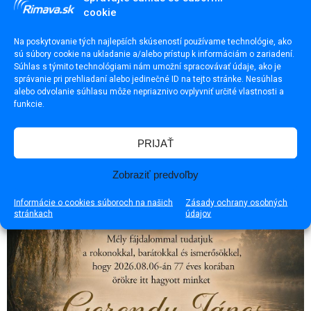
cookie
Na poskytovanie tých najlepších skúseností používame technológie, ako
sú súbory cookie na ukladanie a/alebo prístup k informáciám o zariadení.
Súhlas s týmito technológiami nám umožní spracovávať údaje, ako je
správanie pri prehliadaní alebo jedinečné ID na tejto stránke. Nesúhlas
alebo odvolanie súhlasu môže nepriaznivo ovplyvniť určité vlastnosti a
funkcie.
Dráma v Lučenci. Polícia zasahovala pri nebezpečnej
situácii
PRIJAŤ
Zobraziť predvoľby
Informácie o cookies súboroch na našich
Zásady ochrany osobných
stránkach
údajov