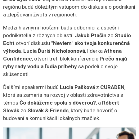
regiónu budú dôležitým vstupom do diskusie o podnikaní
a zlepšovaní života v regiónoch.
Medzi hlavnými hosťami budú odborníci a úspešní
podnikatelia z rôznych oblastí.
Jakub Ptačin
zo
Studio
Echt
otvorí diskusiu
"Neviem" ako tvoja konkurenčná
výhoda
.
Lucia Ďuriš Nicholsonová
, líderka
Athena
Confidence
, otvorí tretí blok konferencie
Prečo majú
ryby rady vodu a ľudia príbehy
sa podelí o svoje
skúsenosti.
Ďalšími speakermi budú
Lucia Pašková
z
CURADEN
,
ktorá sa zameria na rozvoj v oblasti zdravotníctva s
témou
Čo dokážeme spolu s dôverou?
, a
Róbert
Slovák
zo
Slovák & Friends
, ktorý bude hovoriť o
budovaní a komunikácii lokálnych značiek.