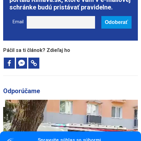
schránke budú pristávať pravidelne.
Email
Páčil sa ti článok? Zdieľaj ho
Odporúčame
Spravujte súhlas so súbormi