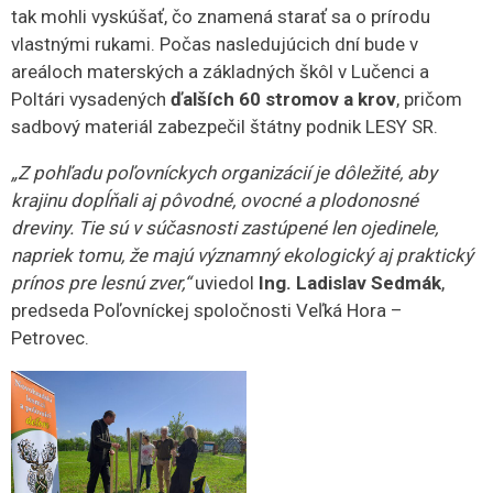
tak mohli vyskúšať, čo znamená starať sa o prírodu
vlastnými rukami. Počas nasledujúcich dní bude v
areáloch materských a základných škôl v Lučenci a
Poltári vysadených
ďalších 60 stromov a krov
, pričom
sadbový materiál zabezpečil štátny podnik LESY SR.
„Z pohľadu poľovníckych organizácií je dôležité, aby
krajinu dopĺňali aj pôvodné, ovocné a plodonosné
dreviny. Tie sú v súčasnosti zastúpené len ojedinele,
napriek tomu, že majú významný ekologický aj praktický
prínos pre lesnú zver,“
uviedol
Ing. Ladislav Sedmák
,
predseda Poľovníckej spoločnosti Veľká Hora –
Petrovec.