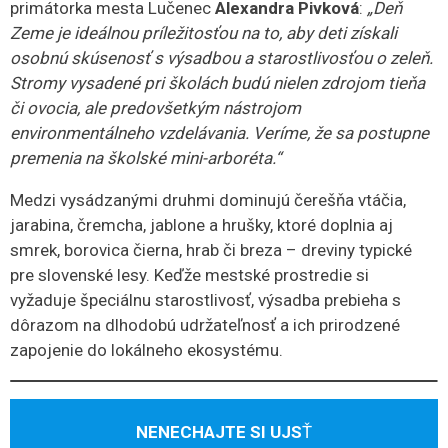
primátorka mesta Lučenec
Alexandra Pivková
:
„Deň
Zeme je ideálnou príležitosťou na to, aby deti získali
osobnú skúsenosť s výsadbou a starostlivosťou o zeleň.
Stromy vysadené pri školách budú nielen zdrojom tieňa
či ovocia, ale predovšetkým nástrojom
environmentálneho vzdelávania. Veríme, že sa postupne
premenia na školské mini-arboréta.“
Medzi vysádzanými druhmi dominujú čerešňa vtáčia,
jarabina, čremcha, jablone a hrušky, ktoré doplnia aj
smrek, borovica čierna, hrab či breza – dreviny typické
pre slovenské lesy. Keďže mestské prostredie si
vyžaduje špeciálnu starostlivosť, výsadba prebieha s
dôrazom na dlhodobú udržateľnosť a ich prirodzené
zapojenie do lokálneho ekosystému.
NENECHAJTE SI UJS
Ť