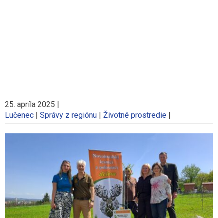
25. apríla 2025
|
Lučenec
|
Správy z regiónu
|
Životné prostredie
|