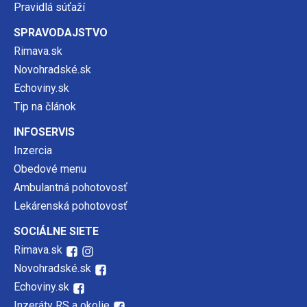
Pravidlá súťaží
SPRAVODAJSTVO
Rimava.sk
Novohradské.sk
Echoviny.sk
Tip na článok
INFOSERVIS
Inzercia
Obedové menu
Ambulantná pohotovosť
Lekárenská pohotovosť
SOCIÁLNE SIETE
Rimava.sk
Novohradské.sk
Echoviny.sk
Inzeráty RS a okolie