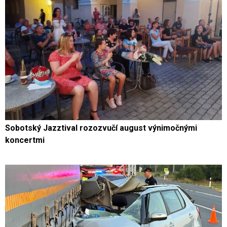
Sobotský Jazztival rozozvučí august výnimočnými
koncertmi