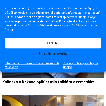
Na poskytovanie tých najlepších skúseností používame technológie, ako
sú súbory cookie na ukladanie a/alebo prístup k informáciám o zariadení.
Súhlas s týmito technológiami nám umožní spracovávať údaje, ako je
správanie pri prehliadaní alebo jedinečné ID na tejto stránke. Nesúhlas
alebo odvolanie súhlasu môže nepriaznivo ovplyvniť určité vlastnosti a
funkcie.
PRIJAŤ
Zobraziť predvoľby
Informácie o cookies súboroch na našich
Zásady ochrany osobných
stránkach
údajov
Koliesko v Kokave opäť patrilo folklóru a remeslám