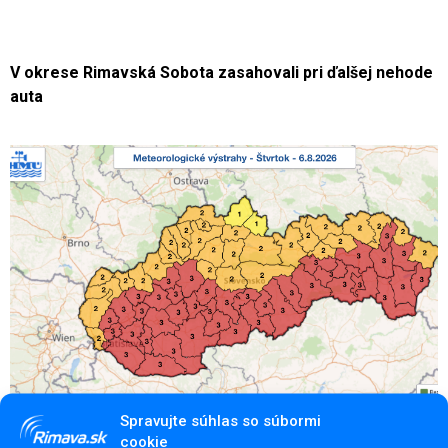
V okrese Rimavská Sobota zasahovali pri ďalšej nehode
auta
Spravujte súhlas so súbormi
cookie
Rekordné horúčavy v okrese Rimavská Sobota