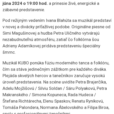
júna 2024 o 19:00 hod.
a prinesie živé, energické a
zábavné predstavenie.
Pod režijným vedením Ivana Blahúta sa muzikál predstaví
v novej a divácky príťažlivej podobe. Originálne piesne od
Simi Magušinovej a hudba Petra Uličného vytvárajú
nezabudnuteľnú atmosféru, zatiaľ čo folklórna šou
Adrieny Adamíkovej pridáva predstaveniu špeciálny
šmrnc.
Muzikál KUBO ponúka fúziu moderného tanca a folklóru,
čím sa stáva jedinečným zážitkom pre každého diváka.
Plejáda skvelých hercov a tanečníkov zaručuje vysokú
úroveň predstavenia. Na scéne uvidíte Petra Brajerčíka,
Adelu Mojžišovú / Silviu Soldan / Sáru Polyakovú, Petra
Makranského / Simona Kopuneca, Rada Hudeca /
Štefana Richtárecha, Elenu Spaskov, Renatu Ryníkovú,
Tomáša Palondera, Normana Ábelovského a Filipa Biroa,
spolu s profesionálnymi tanečníkmi.