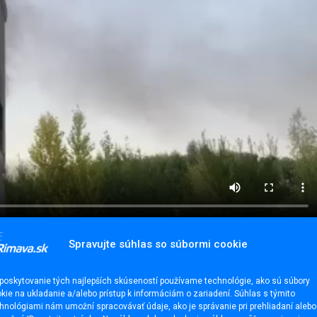
Spravujte súhlas so súbormi cookie
poskytovanie tých najlepších skúseností používame technológie, ako sú súbory
kie na ukladanie a/alebo prístup k informáciám o zariadení. Súhlas s týmito
hnológiami nám umožní spracovávať údaje, ako je správanie pri prehliadaní alebo