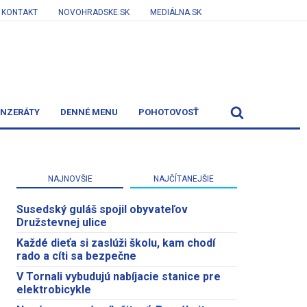
KONTAKT
NOVOHRADSKE.SK
MEDIÁLNA.SK
INZERÁTY
DENNÉ MENU
POHOTOVOSŤ
NAJNOVŠIE
NAJČÍTANEJŠIE
Susedský guláš spojil obyvateľov
Družstevnej ulice
Každé dieťa si zaslúži školu, kam chodí
rado a cíti sa bezpečne
V Tornali vybudujú nabíjacie stanice pre
elektrobicykle