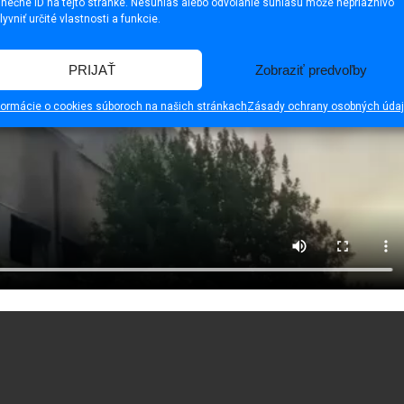
inečné ID na tejto stránke. Nesúhlas alebo odvolanie súhlasu môže nepriaznivo
lyvniť určité vlastnosti a funkcie.
PRIJAŤ
Zobraziť predvoľby
formácie o cookies súboroch na našich stránkach
Zásady ochrany osobných úda