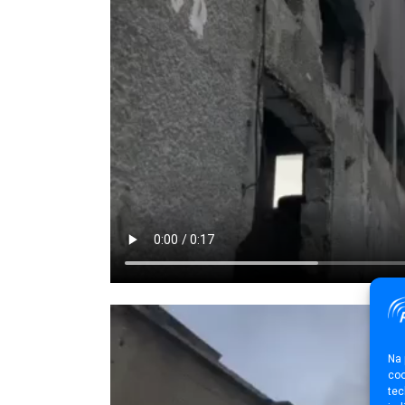
Na 
coo
tec