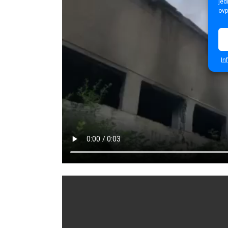
jed
ovp
In