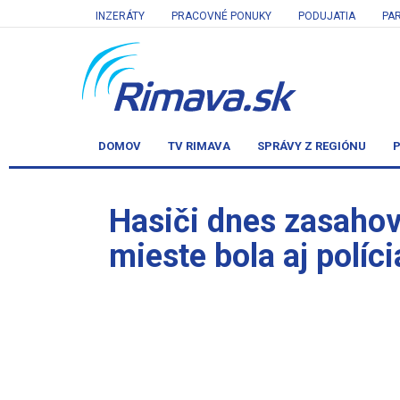
INZERÁTY
PRACOVNÉ PONUKY
PODUJATIA
PA
DOMOV
TV RIMAVA
SPRÁVY Z REGIÓNU
P
Hasiči dnes zasahova
mieste bola aj políc