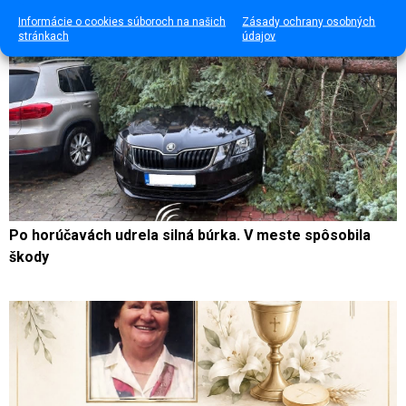
Informácie o cookies súboroch na našich
Zásady ochrany osobných
stránkach
údajov
Po horúčavách udrela silná búrka. V meste spôsobila
škody