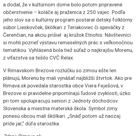
a dodal, že v kultúrnom dome bolo potom pripravené
občerstvenie – koláče aj praženica z 250 vajec. Podľa
jeho slov sa o kultúrny program postaral detský folklórny
súbor Lieskovček, škôlkari z Teriakoviec či speváčky z
Čerenčian, na akciu prišiel aj krúžok Etnohis. Návštevníci
si mohli pozrieť výstavu remeselných prác s veľkonočnou
tematikou. Vyhlásená bola tiež súťaž o najkrajšiu Morenu,
z víťazstva sa tešilo CVČ Relax.
V Rimavskom Brezove rozlúčku so zimou ešte len
plánujú, Morenu by mali vynášať najbližší štvrtok. Ako pre
Rimava.sk povedala starostka obce Viera Feješová, v
Brezove si pravidelne pripomínajú ľudové zvyklosti, úzko
pri tom spolupracujú seniori z Jednoty dôchodcov
Slovenska a miestna materská škola. Symbol zimy
ponesú obcou malí škôlkari. „Snáď potom už naozaj
príde jar,“ dúfa starostka.