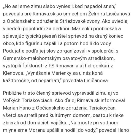
„No asi sme zimu slabo vyniesli, keď napadol sneh,“
povedala pre Rimava.sk so smiechom Želmíra Lisičanová
z Občianskeho združenia Striežovské zvony. Ako uviedla,
v nedeľu popoludní za dedinou Marienku poobliekali a
spievajúc typickú pieseň išiel sprievod na druhý koniec
obce, kde figurínu zapálili a potom hodili do vody.
Podujatie podľa jej slov zorganizovali v spolupráci s
Gemersko-malohontským osvetovým strediskom,
vystúpili folkloristi z FS Rimavan a aj heligonkári z
Klenovca. „Vynášanie Marienky sa u nás koná
každoročne, od nepamäti,“ povedala Lisičanová.
Približne tristo členný sprievod vyprevadil zimu aj vo
Veľkých Teriakovciach. Ako ďalej Rimava.sk informoval
Marian Hano z Občianskeho združenia Teriakovčan,
všetci sa stretli pred kultúrnym domom, cestou k rieke
zbierali od domácich vajíčka. „Na moste pri vodnom
mlyne sme Morenu upálili a hodili do vody,“ povedal Hano