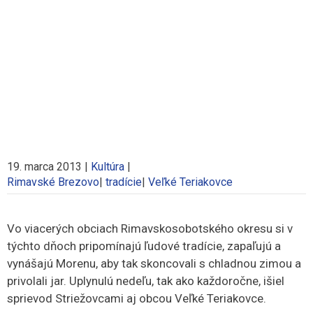
19. marca 2013
|
Kultúra
|
Rimavské Brezovo
|
tradície
|
Veľké Teriakovce
Vo viacerých obciach Rimavskosobotského okresu si v
týchto dňoch pripomínajú ľudové tradície, zapaľujú a
vynášajú Morenu, aby tak skoncovali s chladnou zimou a
privolali jar. Uplynulú nedeľu, tak ako každoročne, išiel
sprievod Striežovcami aj obcou Veľké Teriakovce.