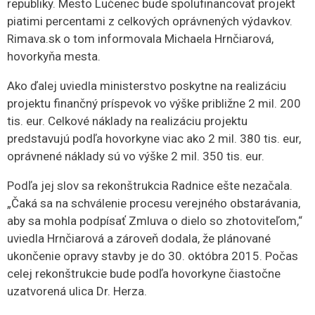
republiky.
Mesto Lučenec bude spolufinancovať projekt
piatimi percentami z celkových oprávnených výdavkov.
Rimava.sk o tom informovala Michaela Hrnčiarová,
hovorkyňa mesta.
Ako ďalej uviedla ministerstvo poskytne na realizáciu
projektu finančný príspevok vo výške približne 2 mil. 200
tis. eur. Celkové náklady na realizáciu projektu
predstavujú podľa hovorkyne viac ako 2 mil. 380 tis. eur,
oprávnené náklady sú vo výške 2 mil. 350 tis. eur.
Podľa jej slov sa rekonštrukcia Radnice ešte nezačala.
„Čaká sa na schválenie procesu verejného obstarávania,
aby sa mohla podpísať Zmluva o dielo so zhotoviteľom,“
uviedla Hrnčiarová a zároveň dodala, že plánované
ukončenie opravy stavby je do 30. októbra 2015. Počas
celej rekonštrukcie bude podľa hovorkyne čiastočne
uzatvorená ulica Dr. Herza.