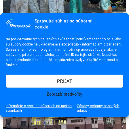
Spravujte súhlas so súbormi
cookie
Pitva v Lučenci prebehla za prísnych bezpečnostných
Na poskytovanie tých najlepších skúseností používame technológie, ako
opatrení
sú súbory cookie na ukladanie a/alebo prístup k informáciám o zariadení.
Súhlas s týmito technológiami nám umožní spracovávať údaje, ako je
správanie pri prehliadaní alebo jedinečné ID na tejto stránke. Nesúhlas
alebo odvolanie súhlasu môže nepriaznivo ovplyvniť určité vlastnosti a
funkcie.
PRIJAŤ
Zobraziť predvoľby
Informácie o cookies súboroch na našich
Zásady ochrany osobných
stránkach
údajov