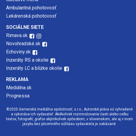
Ambulantná pohotovosť
Lekárenská pohotovosť
SOCIÁLNE SIETE
Rimava.sk
Novohradské.sk
Echoviny.sk
Inzeráty RS a okolie
Inzeráty LC a blízke okolie
REKLAMA
Mediálna.sk
Prognessa
©2025 Gemerská mediálna spoločnosť, s.r.o., Autorské práva sú vyhradené
a vykonáva ich vydavateľ. Akékoľvek rozmnožovanie časti alebo celku
textov, fotografií, grafov akýmkoľvek spôsobom, v slovenskom, ale aj v inom
jazyku bez písomného súhlasu vydavateľa je zakázané.