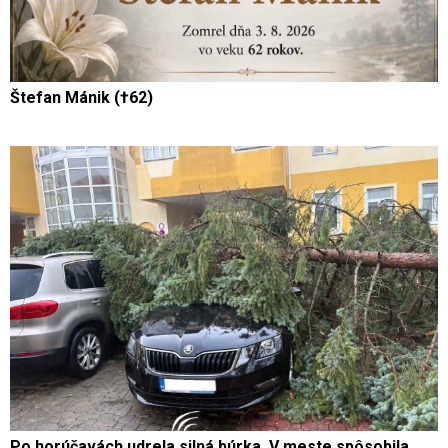
Štefan Mánik (†62)
Po horúčavách udrela silná búrka. V meste spôsobila