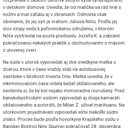
rozprávala o ťažkom detstve svojho syna vyrastajúceho
v detskom domove. Uviedla, že od malička sa rád hral s
nožmi a mal záľubu aj v zbraniach. Odmieta však
obvinenie, že jej syn je vrahom Júliusa Nôtu. Podľa jej
slov stopy vedú k poľovníckemu združeniu, v ktorom
Nôta vystriedal na poste predsedu Jozefa K. a zabránil
pokračovaniu nekalých praktík s obchodovaním s mäsom
z ulovenej zveri.
Na súde v utorok vypovedali aj dve svedkyne matka s
dcérou, ktoré v čase vraždy stáli na autobusovej
zastávke v blízkosti miesta činu. Matka uviedla, že v
inkriminovanom čase videla bežať obžalovaného, ale
nevšimla si, že by bol nejako mimoriadne rozrušený. Pred
banskobystrickým súdom vypovedali aj dvaja kamaráti
obžalovaného a potvrdili, že Milan Z. užíval marihuanu. Na
utorkovom pojednávaní vypovedali ešte niekoľkí súdni
znalci. Proces bude podľa hovorkyne Krajského súdu v
Banskej Bystrici Niny Spurnej pokračovať 28. decembra