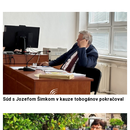
Súd s Jozefom Šimkom v kauze tobogánov pokračoval