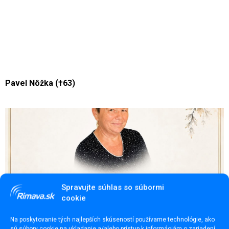
Pavel Nôžka (†63)
Spravujte súhlas so súbormi
cookie
Na poskytovanie tých najlepších skúseností používame technológie, ako
sú súbory cookie na ukladanie a/alebo prístup k informáciám o zariadení.