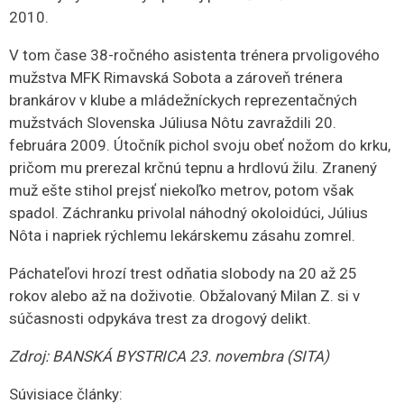
2010.
V tom čase 38-ročného asistenta trénera prvoligového
mužstva MFK Rimavská Sobota a zároveň trénera
brankárov v klube a mládežníckych reprezentačných
mužstvách Slovenska Júliusa Nôtu zavraždili 20.
februára 2009. Útočník pichol svoju obeť nožom do krku,
pričom mu prerezal krčnú tepnu a hrdlovú žilu. Zranený
muž ešte stihol prejsť niekoľko metrov, potom však
spadol. Záchranku privolal náhodný okoloidúci, Július
Nôta i napriek rýchlemu lekárskemu zásahu zomrel.
Páchateľovi hrozí trest odňatia slobody na 20 až 25
rokov alebo až na doživotie. Obžalovaný Milan Z. si v
súčasnosti odpykáva trest za drogový delikt.
Zdroj: BANSKÁ BYSTRICA 23. novembra (SITA)
Súvisiace články: