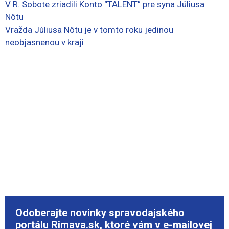
V R. Sobote zriadili Konto “TALENT” pre syna Júliusa
Nôtu
Vražda Júliusa Nôtu je v tomto roku jedinou
neobjasnenou v kraji
Odoberajte novinky spravodajského
portálu Rimava.sk, ktoré vám v e-mailovej