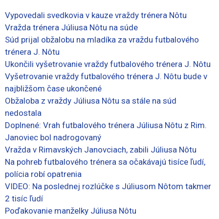
Vypovedali svedkovia v kauze vraždy trénera Nôtu
Vražda trénera Júliusa Nôtu na súde
Súd prijal obžalobu na mladíka za vraždu futbalového
trénera J. Nôtu
Ukončili vyšetrovanie vraždy futbalového trénera J. Nôtu
Vyšetrovanie vraždy futbalového trénera J. Nôtu bude v
najbližšom čase ukončené
Obžaloba z vraždy Júliusa Nôtu sa stále na súd
nedostala
Doplnené: Vrah futbalového trénera Júliusa Nôtu z Rim.
Janoviec bol nadrogovaný
Vražda v Rimavských Janovciach, zabili Júliusa Nôtu
Na pohreb futbalového trénera sa očakávajú tisíce ľudí,
polícia robí opatrenia
VIDEO: Na poslednej rozlúčke s Júliusom Nôtom takmer
2 tisíc ľudí
Poďakovanie manželky Júliusa Nôtu