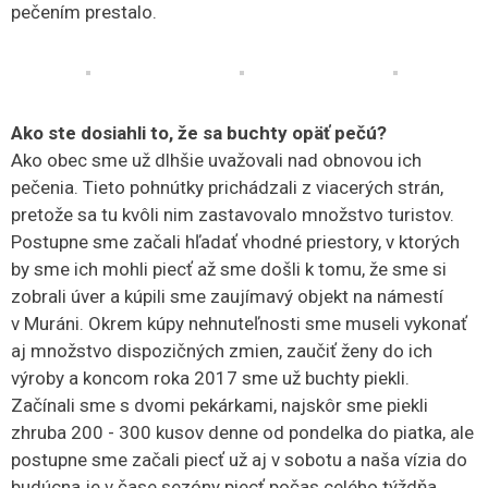
pečením prestalo.
Ako ste dosiahli to, že sa buchty opäť pečú?
Ako obec sme už dlhšie uvažovali nad obnovou ich
pečenia. Tieto pohnútky prichádzali z viacerých strán,
pretože sa tu kvôli nim zastavovalo množstvo turistov.
Postupne sme začali hľadať vhodné priestory, v ktorých
by sme ich mohli piecť až sme došli k tomu, že sme si
zobrali úver a kúpili sme zaujímavý objekt na námestí
v Muráni. Okrem kúpy nehnuteľnosti sme museli vykonať
aj množstvo dispozičných zmien, zaučiť ženy do ich
výroby a koncom roka 2017 sme už buchty piekli.
Začínali sme s dvomi pekárkami, najskôr sme piekli
zhruba 200 - 300 kusov denne od pondelka do piatka, ale
postupne sme začali piecť už aj v sobotu a naša vízia do
budúcna je v čase sezóny piecť počas celého týždňa.