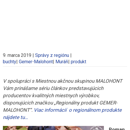
9. marca 2019
|
Správy z regiónu
|
buchty
|
Gemer-Malohont
|
Muráň
|
produkt
V spolupráci s Miestnou akčnou skupinou MALOHONT
Vám prinášame sériu článkov predstavujúcich
producentov kvalitných miestnych výrobkov,
disponujúcich značkou „Regionálny produkt GEMER-
MALOHONT“.
Viac informácií o regionálnom produkte
nájdete tu…
Roman