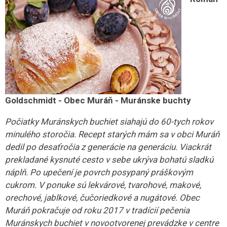
Goldschmidt - Obec Muráň - Muránske buchty
Počiatky Muránskych buchiet siahajú do 60-tych rokov
minulého storočia. Recept starých mám sa v obci Muráň
dedil po desaťročia z generácie na generáciu. Viackrát
prekladané kysnuté cesto v sebe ukrýva bohatú sladkú
náplň. Po upečení je povrch posypaný práškovým
cukrom. V ponuke sú lekvárové, tvarohové, makové,
orechové, jablkové, čučoriedkové a nugátové.
Obec
Muráň pokračuje od roku 2017 v tradícií pečenia
Muránskych buchiet v novootvorenej prevádzke v centre