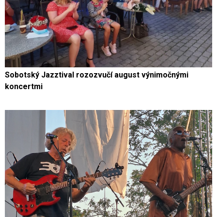
Sobotský Jazztival rozozvučí august výnimočnými
koncertmi