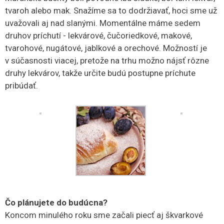
tvaroh alebo mak. Snažíme sa to dodržiavať, hoci sme už
uvažovali aj nad slanými. Momentálne máme sedem
druhov príchutí - lekvárové, čučoriedkové, makové,
tvarohové, nugátové, jablkové a orechové. Možností je
v súčasnosti viacej, pretože na trhu možno nájsť rôzne
druhy lekvárov, takže určite budú postupne príchute
pribúdať.
Čo plánujete do budúcna?
Koncom minulého roku sme začali piecť aj škvarkové