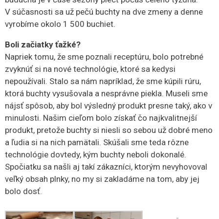
V súčasnosti sa už pečú buchty na dve zmeny a denne
vyrobíme okolo 1 500 buchiet.
Boli začiatky ťažké?
Napriek tomu, že sme poznali receptúru, bolo potrebné
zvyknúť si na nové technológie, ktoré sa kedysi
nepoužívali. Stalo sa nám napríklad, že sme kúpili rúru,
ktorá buchty vysušovala a nesprávne piekla. Museli sme
nájsť spôsob, aby bol výsledný produkt presne taký, ako v
minulosti. Našim cieľom bolo získať čo najkvalitnejší
produkt, pretože buchty si niesli so sebou už dobré meno
a ľudia si na nich pamätali. Skúšali sme teda rôzne
technológie dovtedy, kým buchty neboli dokonalé.
Spočiatku sa našli aj takí zákazníci, ktorým nevyhovoval
veľký obsah plnky, no my si zakladáme na tom, aby jej
bolo dosť.