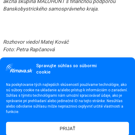
akčná skupina MALOHONT s finančnou podporou
Banskobystrického samosprávneho kraja.
Rozhovor viedol Matej Kováč
Foto: Petra Rapčanová
Spravujte súhlas so súbormi
cookie
Na poskytovanie tých najlepších skúseností používame technológie, ako
sú súbory cookie na ukladanie a/alebo prístup k informáciám o zariadení.
Súhlas s týmito technológiami nám umožní spracovávať údaje, ako je
správanie pri prehliadaní alebo jedinečné ID na tejto stránke. Nesúhlas
alebo odvolanie súhlasu môže nepriaznivo ovplyvniť určité vlastnosti a
funkcie.
PRIJAŤ