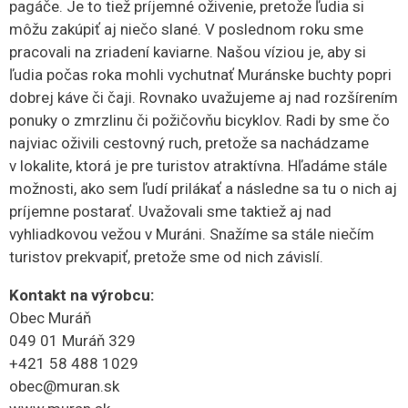
pagáče. Je to tiež príjemné oživenie, pretože ľudia si
môžu zakúpiť aj niečo slané. V poslednom roku sme
pracovali na zriadení kaviarne. Našou víziou je, aby si
ľudia počas roka mohli vychutnať Muránske buchty popri
dobrej káve či čaji. Rovnako uvažujeme aj nad rozšírením
ponuky o zmrzlinu či požičovňu bicyklov. Radi by sme čo
najviac oživili cestovný ruch, pretože sa nachádzame
v lokalite, ktorá je pre turistov atraktívna. Hľadáme stále
možnosti, ako sem ľudí prilákať a následne sa tu o nich aj
príjemne postarať. Uvažovali sme taktiež aj nad
vyhliadkovou vežou v Muráni. Snažíme sa stále niečím
turistov prekvapiť, pretože sme od nich závislí.
Kontakt na výrobcu:
Obec Muráň
049 01 Muráň 329
+421 58 488 1029
obec@muran.sk