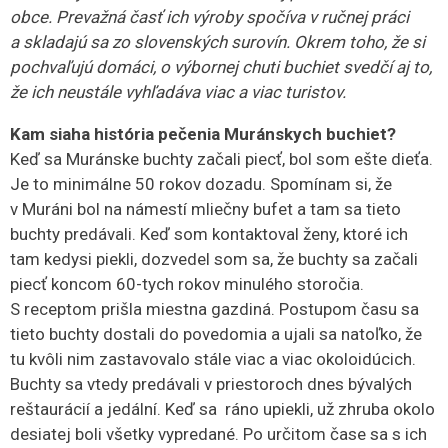
obce. Prevažná časť ich výroby spočíva v ručnej práci
a skladajú sa zo slovenských surovín. Okrem toho, že si
pochvaľujú domáci, o výbornej chuti buchiet svedčí aj to,
že ich neustále vyhľadáva viac a viac turistov.
Kam siaha história pečenia Muránskych buchiet?
Keď sa Muránske buchty začali piecť, bol som ešte dieťa.
Je to minimálne 50 rokov dozadu. Spomínam si, že
v Muráni bol na námestí mliečny bufet a tam sa tieto
buchty predávali. Keď som kontaktoval ženy, ktoré ich
tam kedysi piekli, dozvedel som sa, že buchty sa začali
piecť koncom 60-tych rokov minulého storočia.
S receptom prišla miestna gazdiná. Postupom času sa
tieto buchty dostali do povedomia a ujali sa natoľko, že
tu kvôli nim zastavovalo stále viac a viac okoloidúcich.
Buchty sa vtedy predávali v priestoroch dnes bývalých
reštaurácií a jedální. Keď sa ráno upiekli, už zhruba okolo
desiatej boli všetky vypredané. Po určitom čase sa s ich