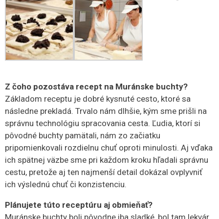
Z čoho pozostáva recept na Muránske buchty?
Základom receptu je dobré kysnuté cesto, ktoré sa
následne prekladá. Trvalo nám dlhšie, kým sme prišli na
správnu technológiu spracovania cesta. Ľudia, ktorí si
pôvodné buchty pamätali, nám zo začiatku
pripomienkovali rozdielnu chuť oproti minulosti. Aj vďaka
ich spätnej väzbe sme pri každom kroku hľadali správnu
cestu, pretože aj ten najmenší detail dokázal ovplyvniť
ich výslednú chuť či konzistenciu.
Plánujete túto receptúru aj obmieňať?
Muránske buchty boli pôvodne iba sladké, bol tam lekvár,