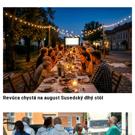
Revúca chystá na august Susedský dlhý stôl