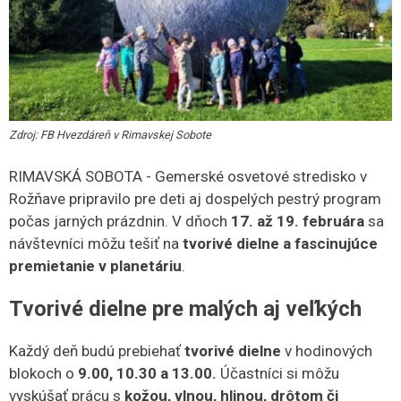
Zdroj: FB Hvezdáreň v Rimavskej Sobote
RIMAVSKÁ SOBOTA - Gemerské osvetové stredisko v
Rožňave pripravilo pre deti aj dospelých pestrý program
počas jarných prázdnin. V dňoch
17. až 19. februára
sa
návštevníci môžu tešiť na
tvorivé dielne a fascinujúce
premietanie v planetáriu
.
Tvorivé dielne pre malých aj veľkých
Každý deň budú prebiehať
tvorivé dielne
v hodinových
blokoch o
9.00, 10.30 a 13.00.
Účastníci si môžu
vyskúšať prácu s
kožou, vlnou, hlinou, drôtom či