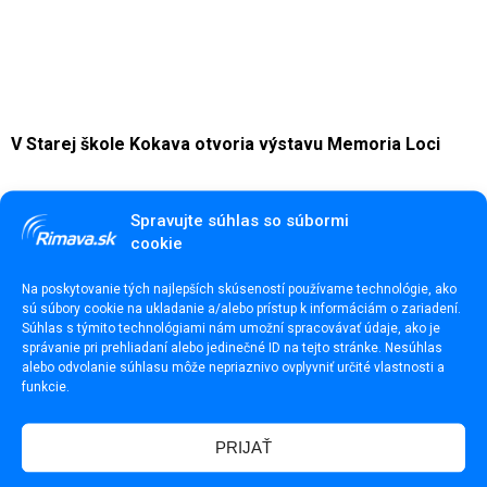
V Starej škole Kokava otvoria výstavu Memoria Loci
Spravujte súhlas so súbormi
cookie
Na poskytovanie tých najlepších skúseností používame technológie, ako
sú súbory cookie na ukladanie a/alebo prístup k informáciám o zariadení.
Súhlas s týmito technológiami nám umožní spracovávať údaje, ako je
správanie pri prehliadaní alebo jedinečné ID na tejto stránke. Nesúhlas
alebo odvolanie súhlasu môže nepriaznivo ovplyvniť určité vlastnosti a
funkcie.
PRIJAŤ