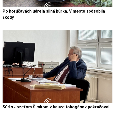
Po horúčavách udrela silná búrka. V meste spôsobila
škody
Súd s Jozefom Šimkom v kauze tobogánov pokračoval