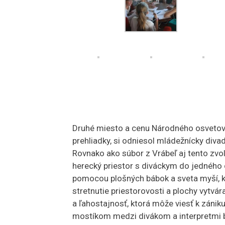
Druhé miesto a cenu Národného osvetov
prehliadky, si odniesol mládežnícky diva
Rovnako ako súbor z Vrábeľ aj tento zvol
herecký priestor s diváckym do jedného c
pomocou plošných bábok a sveta myší, kt
stretnutie priestorovosti a plochy vytv
a ľahostajnosť, ktorá môže viesť k zániku 
mostíkom medzi divákom a interpretmi b