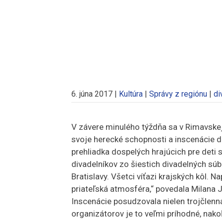
6. júna 2017
|
Kultúra
|
Správy z regiónu
|
di
V závere minulého týždňa sa v Rimavskej 
svoje herecké schopnosti a inscenácie d
prehliadka dospelých hrajúcich pre deti 
divadelníkov zo šiestich divadelných súbo
Bratislavy. Všetci víťazi krajských kôl. N
priateľská atmosféra,“ povedala Milana J
Inscenácie posudzovala nielen trojčlenn
organizátorov je to veľmi príhodné, nak