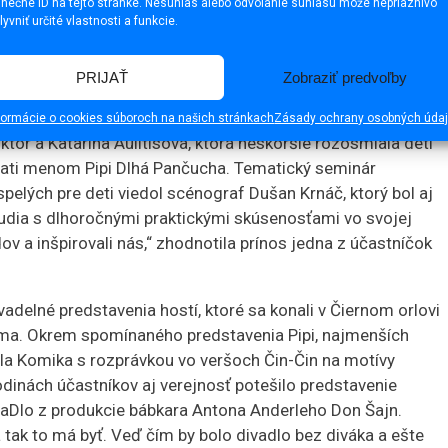
inečné ID na tejto stránke. Nesúhlas alebo odvolanie súhlasu môže nepriaznivo
lyvniť určité vlastnosti a funkcie.
PRIJAŤ
Zobraziť predvoľby
zaujímavý workshop i semináre. Workshop Divadlo objektu
formácie o cookies súboroch na našich stránkach
Zásady ochrany osobných úda
tor a Katarína Aulitisová, ktorá neskoršie rozosmiala deti
ti menom Pipi Dlhá Pančucha. Tematický seminár
pelých pre deti viedol scénograf Dušan Krnáč, ktorý bol aj
ľudia s dlhoročnými praktickými skúsenosťami vo svojej
dov a inšpirovali nás,“ zhodnotila prínos jedna z účastníčok
adelné predstavenia hostí, ktoré sa konali v Čiernom orlovi
rma. Okrem spomínaného predstavenia Pipi, najmenších
dla Komika s rozprávkou vo veršoch Čin-Čin na motívy
dinách účastníkov aj verejnosť potešilo predstavenie
aDlo z produkcie bábkara Antona Anderleho Don Šajn.
a tak to má byť. Veď čím by bolo divadlo bez diváka a ešte