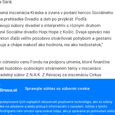
 Šárik.
ná inscenácia Kráska a zviera v podaní hercov Sociálneho
a prehliadke Divadlo a deti po prvýkrát. Podľa
javujú súbory divadiel s interpretmi s rôznym druhom
ané Sociálne divadlo Hopi Hope z Košíc. Dvaja speváci nás
ktorí ďalší veľmi pôsobivo stvárňovali pohybom a gestami.
ruje a chápe inakosť ako hodnota, nie ako nedostatok,“
 si odnieslo cenu Fondu na podporu umenia, ktoré finančne
jali hudobno-scénickým stvárnením témy v inscenácii
ivadelný súbor Z.N.A.K. Z Revúcej za inscenáciu Cirkus
nscenáciou Adonin palác.
Spravujte súhlas so súbormi cookie
poskytovanie tých najlepších skúseností používame technológie, ako sú súbory
kie na ukladanie a/alebo prístup k informáciám o zariadení. Súhlas s týmito
hnológiami nám umožní spracovávať údaje, ako je správanie pri prehliadaní alebo