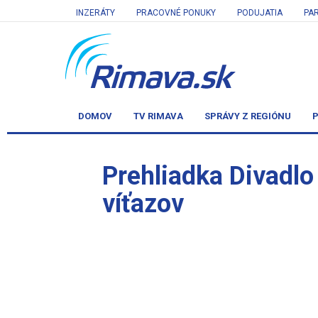
INZERÁTY
PRACOVNÉ PONUKY
PODUJATIA
PA
DOMOV
TV RIMAVA
SPRÁVY Z REGIÓNU
P
Prehliadka Divadlo
víťazov