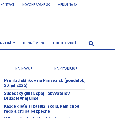
KONTAKT
NOVOHRADSKE.SK
MEDIÁLNA.SK
INZERÁTY
DENNÉ MENU
POHOTOVOSŤ
NAJNOVŠIE
NAJČÍTANEJŠIE
Prehľad článkov na Rimava.sk (pondelok,
20. júl 2026)
Susedský guláš spojil obyvateľov
Družstevnej ulice
Každé dieťa si zaslúži školu, kam chodí
rado a cíti sa bezpečne