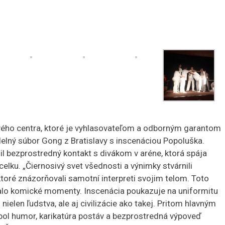
ého centra, ktoré je vyhlasovateľom a odborným garantom
delný súbor Gong z Bratislavy s inscenáciou Popoluška.
il bezprostredný kontakt s divákom v aréne, ktorá spája
elku. „Čiernosivý svet všednosti a výnimky stvárnili
oré znázorňovali samotní interpreti svojim telom. Toto
áralo komické momenty. Inscenácia poukazuje na uniformitu
nielen ľudstva, ale aj civilizácie ako takej. Pritom hlavným
ol humor, karikatúra postáv a bezprostredná výpoveď