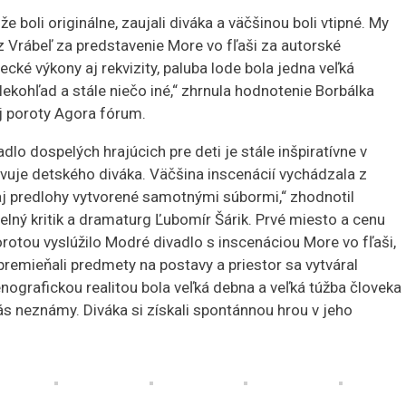
e boli originálne, zaujali diváka a väčšinou boli vtipné. My
 Vrábeľ za predstavenie More vo fľaši za autorské
ecké výkony aj rekvizity, paluba lode bola jedna veľká
lekohľad a stále niečo iné,“ zhrnula hodnotenie Borbálka
j poroty Agora fórum.
dlo dospelých hrajúcich pre deti je stále inšpiratívne v
ovuje detského diváka. Väčšina inscenácií vychádzala z
li aj predlohy vytvorené samotnými súbormi,“ zhodnotil
lný kritik a dramaturg Ľubomír Šárik. Prvé miesto a cenu
rotou vyslúžilo Modré divadlo s inscenáciou More vo fľaši,
premieňali predmety na postavy a priestor sa vytváral
grafickou realitou bola veľká debna a veľká túžba človeka
ás neznámy. Diváka si získali spontánnou hrou v jeho