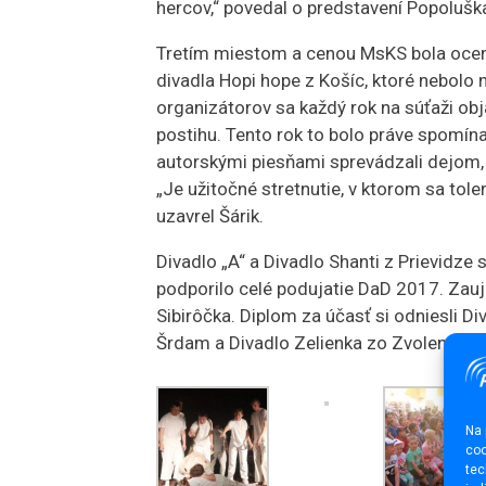
hercov,“ povedal o predstavení Popoluška
Tretím miestom a cenou MsKS bola ocene
divadla Hopi hope z Košíc, ktoré nebolo n
organizátorov sa každý rok na súťaži ob
postihu. Tento rok to bolo práve spomín
autorskými piesňami sprevádzali dejom, 
„Je užitočné stretnutie, v ktorom sa tole
uzavrel Šárik.
Divadlo „A“ a Divadlo Shanti z Prievidze
podporilo celé podujatie DaD 2017. Zau
Sibirôčka. Diplom za účasť si odniesli D
Šrdam a Divadlo Zelienka zo Zvolena s i
Na 
coo
tec