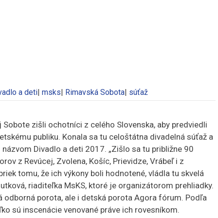
vadlo a deti
|
msks
|
Rimavská Sobota
|
súťaž
Sobote zišli ochotníci z celého Slovenska, aby predviedli
etskému publiku. Konala sa tu celoštátna divadelná súťaž a
s názvom Divadlo a deti 2017.
„Zišlo sa tu približne 90
rov z Revúcej, Zvolena, Košíc, Prievidze, Vrábeľ i z
apriek tomu, že ich výkony boli hodnotené, vládla tu skvelá
utková, riaditeľka MsKS, ktoré je organizátorom prehliadky.
á odborná porota, ale i detská porota Agora fórum. Podľa
oľko sú inscenácie venované práve ich rovesníkom.