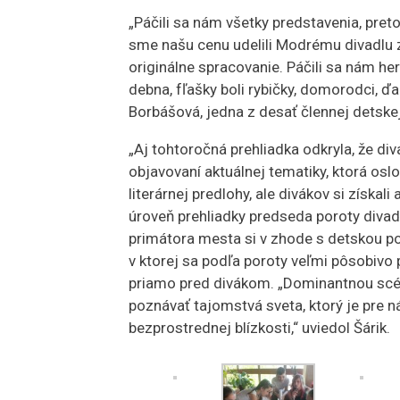
„Páčili sa nám všetky predstavenia, pretož
sme našu cenu udelili Modrému divadlu z
originálne spracovanie. Páčili sa nám her
debna, fľašky boli rybičky, domorodci, ďa
Borbášová, jedna z desať člennej detske
„Aj tohtoročná prehliadka odkryla, že diva
objavovaní aktuálnej tematiky, ktorá osl
literárnej predlohy, ale divákov si získa
úroveň prehliadky predseda poroty divade
primátora mesta si v zhode s detskou po
v ktorej sa podľa poroty veľmi pôsobivo 
priamo pred divákom. „Dominantnou scéno
poznávať tajomstvá sveta, ktorý je pre n
bezprostrednej blízkosti,“ uviedol Šárik.