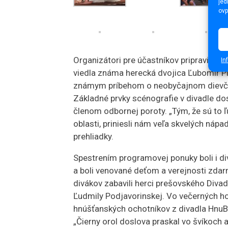
jed
ovp
Organizátori pre účastníkov pripravili 
In
viedla známa herecká dvojica Ľubomír Pik
známym príbehom o neobyčajnom dievča
Základné prvky scénografie v divadle dos
členom odbornej poroty. „Tým, že sú to 
oblasti, priniesli nám veľa skvelých nápa
prehliadky.
Spestrením programovej ponuky boli i div
a boli venované deťom a verejnosti zda
divákov zabavili herci prešovského Diva
Ľudmily Podjavorinskej. Vo večerných ho
hnúšťanských ochotníkov z divadla HnuB
„Čierny orol doslova praskal vo švíkoch 