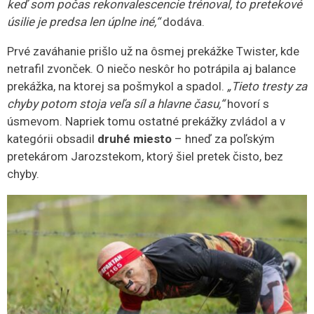
keď som počas rekonvalescencie trénoval, to pretekové
úsilie je predsa len úplne iné,“
dodáva.
Prvé zaváhanie prišlo už na ôsmej prekážke Twister, kde
netrafil zvonček. O niečo neskôr ho potrápila aj balance
prekážka, na ktorej sa pošmykol a spadol.
„Tieto tresty za
chyby potom stoja veľa síl a hlavne času,“
hovorí s
úsmevom. Napriek tomu ostatné prekážky zvládol a v
kategórii obsadil
druhé miesto
– hneď za poľským
pretekárom Jarozstekom, ktorý šiel pretek čisto, bez
chyby.