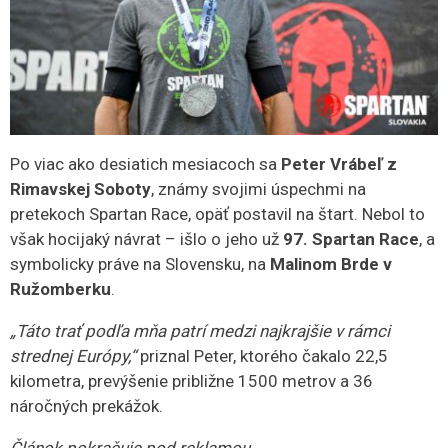
Po viac ako desiatich mesiacoch sa
Peter Vrábeľ z
Rimavskej Soboty
, známy svojimi úspechmi na
pretekoch Spartan Race, opäť postavil na štart. Nebol to
však hocijaký návrat – išlo o jeho už
97. Spartan Race
, a
symbolicky práve na Slovensku, na
Malinom Brde v
Ružomberku
.
„Táto trať podľa mňa patrí medzi najkrajšie v rámci
strednej Európy,“
priznal Peter, ktorého čakalo 22,5
kilometra, prevýšenie približne 1500 metrov a 36
náročných prekážok.