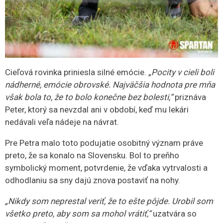
Cieľová rovinka priniesla silné emócie.
„Pocity v cieli boli
nádherné, emócie obrovské. Najväčšia hodnota pre mňa
však bola to, že to bolo konečne bez bolesti,“
priznáva
Peter, ktorý sa nevzdal ani v období, keď mu lekári
nedávali veľa nádeje na návrat.
Pre Petra malo toto podujatie osobitný význam práve
preto, že sa konalo na Slovensku. Bol to preňho
symbolický moment, potvrdenie, že vďaka vytrvalosti a
odhodlaniu sa sny dajú znova postaviť na nohy.
„Nikdy som neprestal veriť, že to ešte pôjde. Urobil som
všetko preto, aby som sa mohol vrátiť,“
uzatvára so