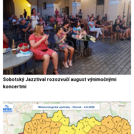
Sobotský Jazztival rozozvučí august výnimočnými
koncertmi