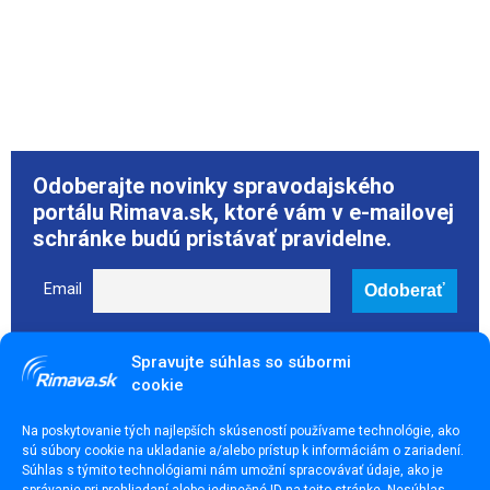
Odoberajte novinky spravodajského
portálu Rimava.sk, ktoré vám v e-mailovej
schránke budú pristávať pravidelne.
Email
Spravujte súhlas so súbormi
cookie
Páčil sa ti článok? Zdieľaj ho
Na poskytovanie tých najlepších skúseností používame technológie, ako
sú súbory cookie na ukladanie a/alebo prístup k informáciám o zariadení.
Súhlas s týmito technológiami nám umožní spracovávať údaje, ako je
správanie pri prehliadaní alebo jedinečné ID na tejto stránke. Nesúhlas