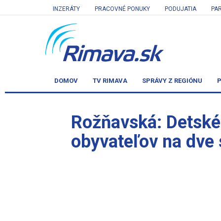
INZERÁTY
PRACOVNÉ PONUKY
PODUJATIA
PA
DOMOV
TV RIMAVA
SPRÁVY Z REGIÓNU
P
Rožňavská: Detské 
obyvateľov na dve