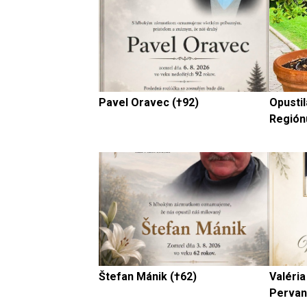
Pavel Oravec (†92)
Opustil
Región
Štefan Mánik (†62)
Valéria
Pervan