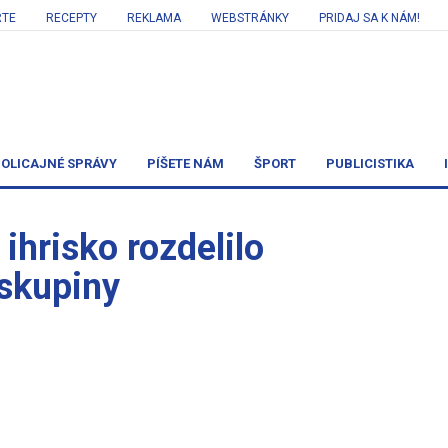
RTE
RECEPTY
REKLAMA
WEBSTRÁNKY
PRIDAJ SA K NÁM!
OLICAJNÉ SPRÁVY
PÍŠETE NÁM
ŠPORT
PUBLICISTIKA
ihrisko rozdelilo
 skupiny