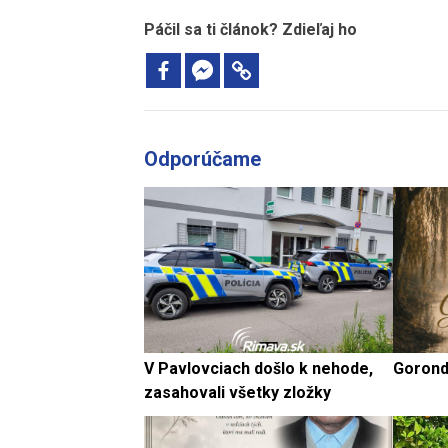
Páčil sa ti článok? Zdieľaj ho
Odporúčame
V Pavlovciach došlo k nehode,
Gorond
zasahovali všetky zložky