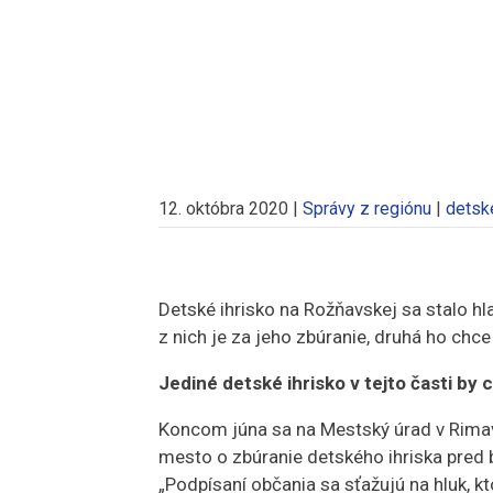
12. októbra 2020
|
Správy z regiónu
|
detské
Detské ihrisko na Rožňavskej sa stalo 
z nich je za jeho zbúranie, druhá ho chc
Jediné detské ihrisko v tejto časti by 
Koncom júna sa na Mestský úrad v Rimavs
mesto o zbúranie detského ihriska pred
„Podpísaní občania sa sťažujú na hluk,