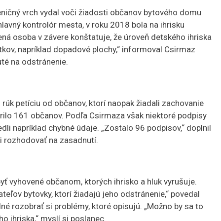
ničný vrch vydal voči žiadosti občanov bytového domu
lavný kontrolór mesta, v roku 2018 bola na ihrisku
ná osoba v závere konštatuje, že úroveň detského ihriska
kov, napríklad dopadové plochy,“ informoval Csirmaz
uté na odstránenie.
k petíciu od občanov, ktorí naopak žiadali zachovanie
rilo 161 občanov. Podľa Csirmaza však niektoré podpisy
dli napríklad chybné údaje. „Zostalo 96 podpisov,“ doplnil
ci rozhodovať na zasadnutí.
ť vyhovené občanom, ktorých ihrisko a hluk vyrušuje.
teľov bytovky, ktorí žiadajú jeho odstránenie,“ povedal
né rozobrať si problémy, ktoré opisujú. „Možno by sa to
 ihriska,“ myslí si poslanec.