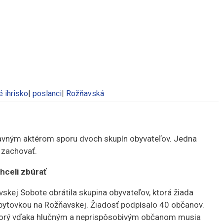
 ihrisko
|
poslanci
|
Rožňavská
hlavným aktérom sporu dvoch skupín obyvateľov. Jedna
e zachovať.
chceli zbúrať
kej Sobote obrátila skupina obyvateľov, ktorá žiada
 bytovkou na Rožňavskej. Žiadosť podpísalo 40 občanov.
 ktorý vďaka hlučným a neprispôsobivým občanom musia