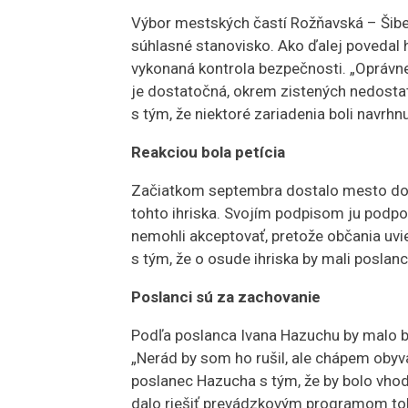
Výbor mestských častí Rožňavská – Šibe
súhlasné stanovisko. Ako ďalej povedal h
vykonaná kontrola bezpečnosti. „Oprávne
je dostatočná, okrem zistených nedostat
s tým, že niektoré zariadenia boli navrhn
Reakciou bola petícia
Začiatkom septembra dostalo mesto do rú
tohto ihriska. Svojím podpisom ju podpo
nemohli akceptovať, pretože občania uvie
s tým, že o osude ihriska by mali poslan
Poslanci sú za zachovanie
Podľa poslanca Ivana Hazuchu by malo by
„Nerád by som ho rušil, ale chápem obyva
poslanec Hazucha s tým, že by bolo vhod
dalo riešiť prevádzkovým programom toho