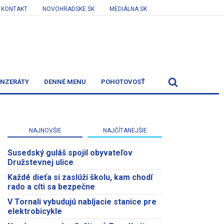
KONTAKT
NOVOHRADSKE.SK
MEDIÁLNA.SK
INZERÁTY
DENNÉ MENU
POHOTOVOSŤ
NAJNOVŠIE
NAJČÍTANEJŠIE
Susedský guláš spojil obyvateľov
Družstevnej ulice
Každé dieťa si zaslúži školu, kam chodí
rado a cíti sa bezpečne
V Tornali vybudujú nabíjacie stanice pre
elektrobicykle