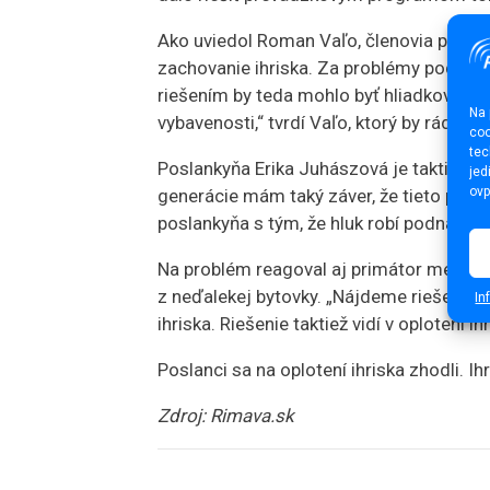
Ako uviedol Roman Vaľo, členovia posla
zachovanie ihriska. Za problémy podľa 
riešením by teda mohlo byť hliadkovanie 
Na 
vybavenosti,“ tvrdí Vaľo, ktorý by rád vyčl
coo
tec
Poslankyňa Erika Juhászová je taktiež za
jed
ovp
generácie mám taký záver, že tieto prob
poslankyňa s tým, že hluk robí podnapitá 
Na problém reagoval aj primátor mesta J
z neďalekej bytovky. „Nájdeme riešenie,“ p
In
ihriska. Riešenie taktiež vidí v oplotení i
Poslanci sa na oplotení ihriska zhodli. I
Zdroj: Rimava.sk