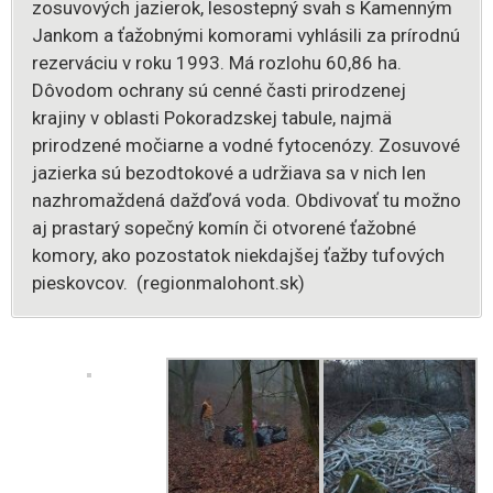
zosuvových jazierok, lesostepný svah s Kamenným
Jankom a ťažobnými komorami vyhlásili za prírodnú
rezerváciu v roku 1993. Má rozlohu 60,86 ha.
Dôvodom ochrany sú cenné časti prirodzenej
krajiny v oblasti Pokoradzskej tabule, najmä
prirodzené močiarne a vodné fytocenózy. Zosuvové
jazierka sú bezodtokové a udržiava sa v nich len
nazhromaždená dažďová voda. Obdivovať tu možno
aj prastarý sopečný komín či otvorené ťažobné
komory, ako pozostatok niekdajšej ťažby tufových
pieskovcov. (regionmalohont.sk)