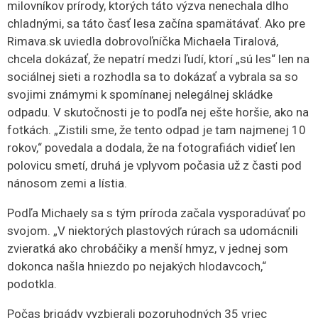
milovníkov prírody, ktorých táto výzva nenechala dlho
chladnými, sa táto časť lesa začína spamätávať. Ako pre
Rimava.sk uviedla dobrovoľníčka Michaela Tiralová,
chcela dokázať, že nepatrí medzi ľudí, ktorí „sú les“ len na
sociálnej sieti a rozhodla sa to dokázať a vybrala sa so
svojimi známymi k spomínanej nelegálnej skládke
odpadu. V skutočnosti je to podľa nej ešte horšie, ako na
fotkách. „Zistili sme, že tento odpad je tam najmenej 10
rokov,“ povedala a dodala, že na fotografiách vidieť len
polovicu smetí, druhá je vplyvom počasia už z časti pod
nánosom zemi a lístia.
Podľa Michaely sa s tým príroda začala vysporadúvať po
svojom. „V niektorých plastových rúrach sa udomácnili
zvieratká ako chrobáčiky a menší hmyz, v jednej som
dokonca našla hniezdo po nejakých hlodavcoch,“
podotkla.
Počas brigády vyzbierali pozoruhodných 35 vriec