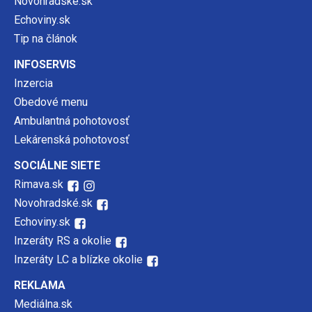
Novohradské.sk
Echoviny.sk
Tip na článok
INFOSERVIS
Inzercia
Obedové menu
Ambulantná pohotovosť
Lekárenská pohotovosť
SOCIÁLNE SIETE
Rimava.sk
Novohradské.sk
Echoviny.sk
Inzeráty RS a okolie
Inzeráty LC a blízke okolie
REKLAMA
Mediálna.sk