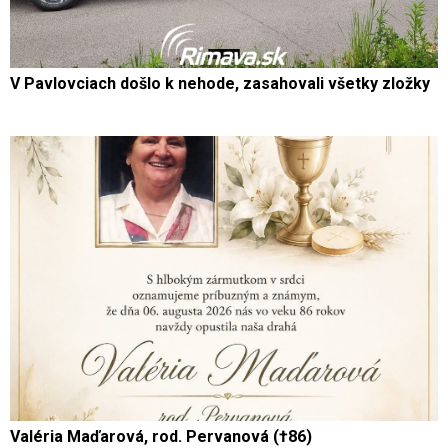
V Pavlovciach došlo k nehode, zasahovali všetky zložky
Valéria Maďarová, rod. Pervanová (†86)