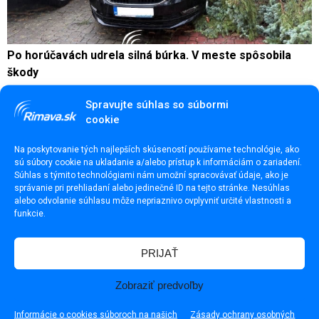
Po horúčavách udrela silná búrka. V meste spôsobila
škody
Spravujte súhlas so súbormi
cookie
Na poskytovanie tých najlepších skúseností používame technológie, ako
sú súbory cookie na ukladanie a/alebo prístup k informáciám o zariadení.
Súhlas s týmito technológiami nám umožní spracovávať údaje, ako je
správanie pri prehliadaní alebo jedinečné ID na tejto stránke. Nesúhlas
alebo odvolanie súhlasu môže nepriaznivo ovplyvniť určité vlastnosti a
funkcie.
PRIJAŤ
Zobraziť predvoľby
Informácie o cookies súboroch na našich
Zásady ochrany osobných