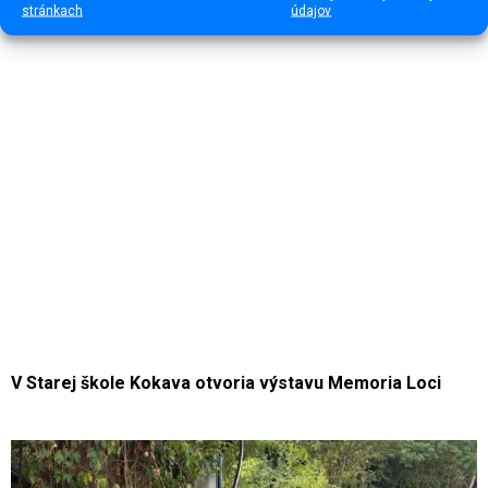
Pavel Oravec (†92)
stránkach
údajov
V Starej škole Kokava otvoria výstavu Memoria Loci