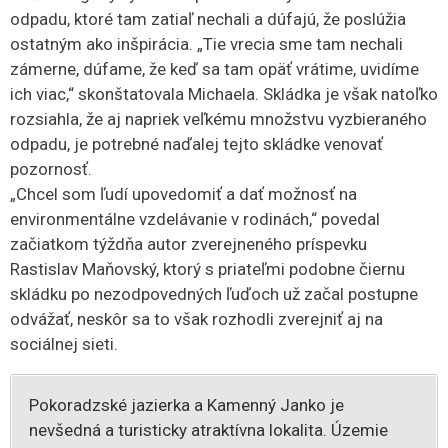
odpadu, ktoré tam zatiaľ nechali a dúfajú, že poslúžia
ostatným ako inšpirácia. „Tie vrecia sme tam nechali
zámerne, dúfame, že keď sa tam opäť vrátime, uvidíme
ich viac,“ skonštatovala Michaela. Skládka je však natoľko
rozsiahla, že aj napriek veľkému množstvu vyzbieraného
odpadu, je potrebné naďalej tejto skládke venovať
pozornosť.
„Chcel som ľudí upovedomiť a dať možnosť na
environmentálne vzdelávanie v rodinách,“ povedal
začiatkom týždňa autor zverejneného príspevku
Rastislav Maňovský, ktorý s priateľmi podobne čiernu
skládku po nezodpovedných ľuďoch už začal postupne
odvážať, neskôr sa to však rozhodli zverejniť aj na
sociálnej sieti.
Pokoradzské jazierka a Kamenný Janko je
nevšedná a turisticky atraktívna lokalita. Územie