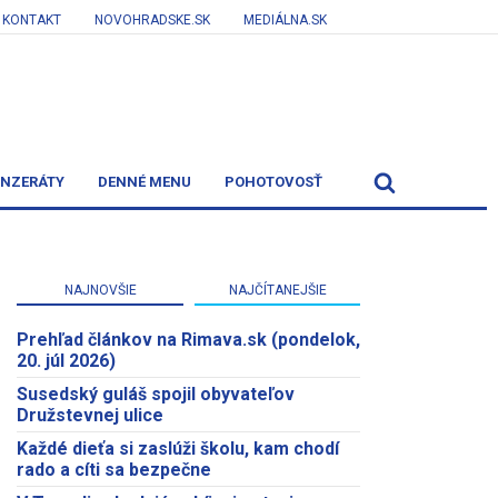
KONTAKT
NOVOHRADSKE.SK
MEDIÁLNA.SK
INZERÁTY
DENNÉ MENU
POHOTOVOSŤ
NAJNOVŠIE
NAJČÍTANEJŠIE
Prehľad článkov na Rimava.sk (pondelok,
20. júl 2026)
Susedský guláš spojil obyvateľov
Družstevnej ulice
Každé dieťa si zaslúži školu, kam chodí
rado a cíti sa bezpečne