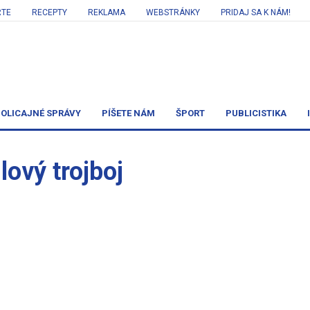
RTE
RECEPTY
REKLAMA
WEBSTRÁNKY
PRIDAJ SA K NÁM!
OLICAJNÉ SPRÁVY
PÍŠETE NÁM
ŠPORT
PUBLICISTIKA
lový trojboj