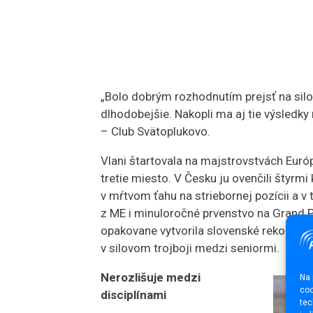
„Bolo dobrým rozhodnutím prejsť na sil
dlhodobejšie. Nakopli ma aj tie výsledk
– Club Svätoplukovo.
Vlani štartovala na majstrovstvách Európ
tretie miesto. V Česku ju ovenčili štyrm
v mŕtvom ťahu na striebornej pozícii a v t
z ME i minuloročné prvenstvo na Grand P
opakovane vytvorila slovenské rekordy,“ 
v silovom trojboji medzi seniormi.
Nerozlišuje medzi
Na 
coo
disciplínami
tec