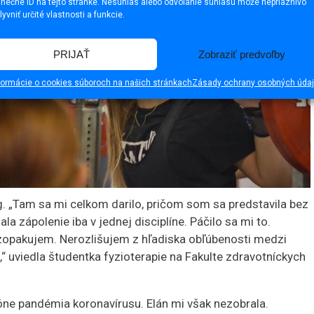
inečné ID na tejto stránke. Nesúhlas alebo odvolanie súhlasu môže nepriaznivo
lyvniť určité vlastnosti a funkcie.
PRIJAŤ
Zobraziť predvoľby
formácie o cookies súboroch na našich stránkach
Zásady ochrany osobných úda
kg. „Tam sa mi celkom darilo, pričom som sa predstavila bez
la zápolenie iba v jednej disciplíne. Páčilo sa mi to.
 zopakujem. Nerozlišujem z hľadiska obľúbenosti medzi
,“ uviedla študentka fyzioterapie na Fakulte zdravotníckych
zóne pandémia koronavírusu. Elán mi však nezobrala.