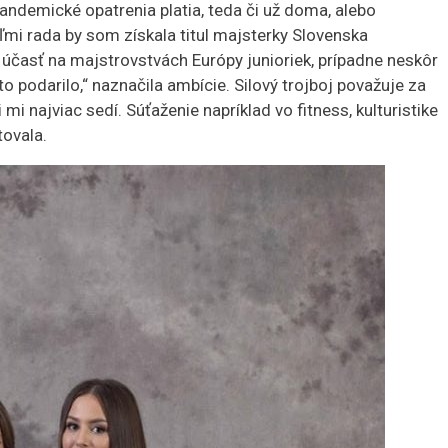
pandemické opatrenia platia, teda či už doma, alebo
ľmi rada by som získala titul majsterky Slovenska
a účasť na majstrovstvách Európy junioriek, prípadne neskôr
o podarilo,“ naznačila ambície. Silový trojboj považuje za
mi najviac sedí. Súťaženie napríklad vo fitness, kulturistike
tovala.