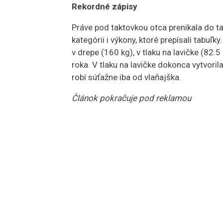
Rekordné zápisy
Práve pod taktovkou otca prenikala do taj
kategórii i výkony, ktoré prepísali tabuľk
v drepe (160 kg), v tlaku na lavičke (82.5
roka. V tlaku na lavičke dokonca vytvoril
robí súťažne iba od vlaňajška.
Článok pokračuje pod reklamou