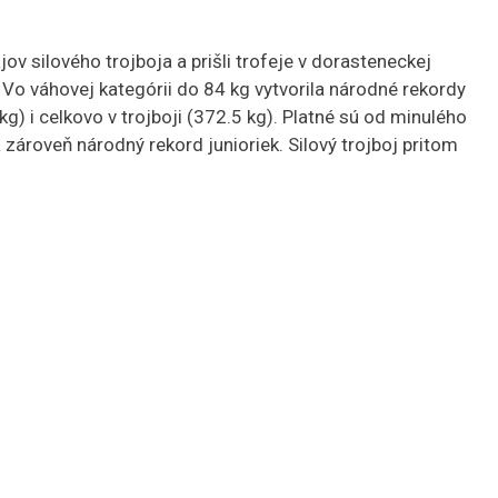
ov silového trojboja a prišli trofeje v dorasteneckej
y. Vo váhovej kategórii do 84 kg vytvorila národné rekordy
 kg) i celkovo v trojboji (372.5 kg). Platné sú od minulého
a zároveň národný rekord junioriek. Silový trojboj pritom