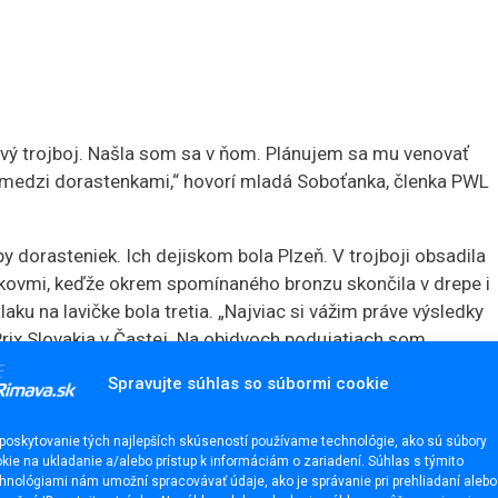
ový trojboj. Našla som sa v ňom. Plánujem sa mu venovať
y medzi dorastenkami,“ hovorí mladá Soboťanka, členka PWL
y dorasteniek. Ich dejiskom bola Plzeň. V trojboji obsadila
i kovmi, keďže okrem spomínaného bronzu skončila v drepe i
laku na lavičke bola tretia. „Najviac si vážim práve výsledky
rix Slovakia v Častej. Na obidvoch podujatiach som
povedala Slížová. Jej brat Kristián je reprezentantom
Spravujte súhlas so súbormi cookie
poskytovanie tých najlepších skúseností používame technológie, ako sú súbory
kie na ukladanie a/alebo prístup k informáciám o zariadení. Súhlas s týmito
hnológiami nám umožní spracovávať údaje, ako je správanie pri prehliadaní alebo