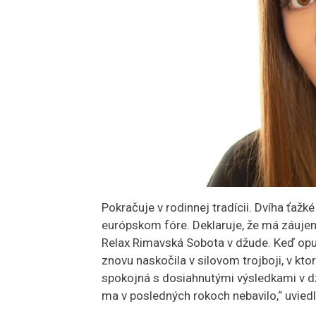
Pokračuje v rodinnej tradícii. Dvíha ťažké
európskom fóre. Deklaruje, že má záujem 
Relax Rimavská Sobota v džude. Keď opus
znovu naskočila v silovom trojboji, v k
spokojná s dosiahnutými výsledkami v d
ma v posledných rokoch nebavilo,“ uvied