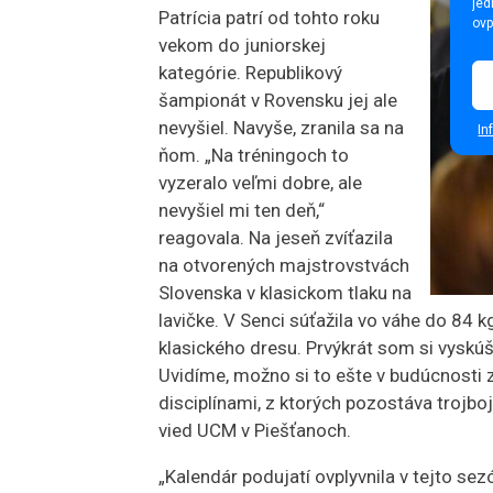
jed
Patrícia patrí od tohto roku
ovp
vekom do juniorskej
kategórie. Republikový
šampionát v Rovensku jej ale
nevyšiel. Navyše, zranila sa na
In
ňom. „Na tréningoch to
vyzeralo veľmi dobre, ale
nevyšiel mi ten deň,“
reagovala. Na jeseň zvíťazila
na otvorených majstrovstvách
Slovenska v klasickom tlaku na
lavičke. V Senci súťažila vo váhe do 84 
klasického dresu. Prvýkrát som si vyskúša
Uvidíme, možno si to ešte v budúcnosti
disciplínami, z ktorých pozostáva trojboj
vied UCM v Piešťanoch.
„Kalendár podujatí ovplyvnila v tejto se