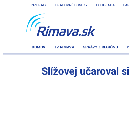
INZERÁTY
PRACOVNÉ PONUKY
PODUJATIA
PA
DOMOV
TV RIMAVA
SPRÁVY Z REGIÓNU
P
Slížovej učaroval si