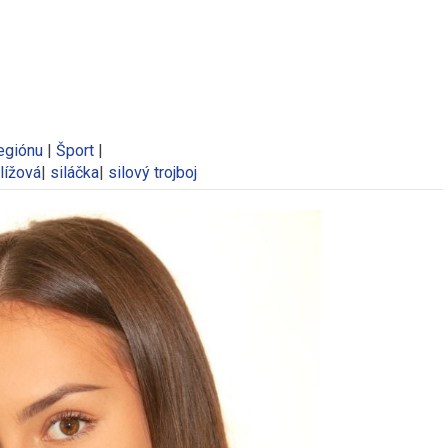
egiónu
|
Šport
|
Slížová
|
siláčka
|
silový trojboj