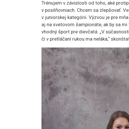
Trénujem v závislosti od toho, aké proti
v posilňovniach. Chcem sa zlepšovať. Ve
v juniorskej kategórii. Výzvou je pre mň
aj na svetovom šampionáte, ak by sa mi t
vhodný šport pre dievčatá. „V súčasnosti 
či v pretláčaní rukou ma neláka,“ skonšta