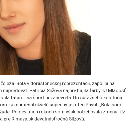
 železá. Bola v dorasteneckej reprezentácii, zápolila na
napredovať. Patrícia Slížová najprv hájila farby TJ Mladosť
tila tatami, na šport nezanevrela. Do súťažného kolotoča
torom zaznamenal skvelé úspechy jej otec Pavol. „Bola som
žude. Po deviatich rokoch som však potrebovala zmenu. Už
la pre Rimava.sk devätnásťročná Slížová.