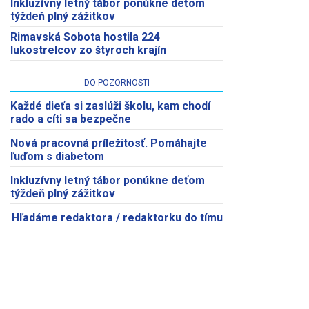
Inkluzívny letný tábor ponúkne deťom
týždeň plný zážitkov
Rimavská Sobota hostila 224
lukostrelcov zo štyroch krajín
DO POZORNOSTI
Každé dieťa si zaslúži školu, kam chodí
rado a cíti sa bezpečne
Nová pracovná príležitosť. Pomáhajte
ľuďom s diabetom
Inkluzívny letný tábor ponúkne deťom
týždeň plný zážitkov
Hľadáme redaktora / redaktorku do tímu