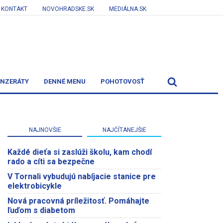
KONTAKT
NOVOHRADSKE.SK
MEDIÁLNA.SK
INZERÁTY
DENNÉ MENU
POHOTOVOSŤ
NAJNOVŠIE
NAJČÍTANEJŠIE
Každé dieťa si zaslúži školu, kam chodí
rado a cíti sa bezpečne
V Tornali vybudujú nabíjacie stanice pre
elektrobicykle
Nová pracovná príležitosť. Pomáhajte
ľuďom s diabetom