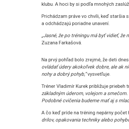
klubu. A hoci by si podľa mnohých zaslúžil
Prichádzam práve vo chvíli, keď staršia s
a odchádzajú poriadne unavení.
„Jasné, že po tréningu má byť vidieť, že 
Zuzana Farkašová.
Na prvý pohľad bolo zrejmé, že deti dnes
ovládať údery akokoľvek dobre, ale ak nie
nohy a dobrý pohyb,“
vysvetľuje.
Tréner Vladimír Kurek približuje priebeh 
základným úderom, volejom a smečom. Vy 
Podobné cvičenia budeme mať aj s mlad
A čo keď príde na tréning nepárny počet
drilov, opakovania techniky alebo pohybo