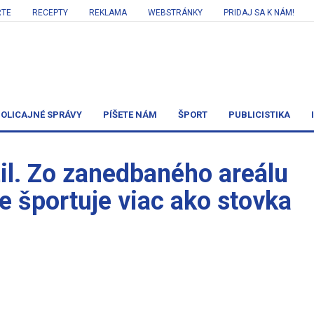
RTE
RECEPTY
REKLAMA
WEBSTRÁNKY
PRIDAJ SA K NÁM!
OLICAJNÉ SPRÁVY
PÍŠETE NÁM
ŠPORT
PUBLICISTIKA
žil. Zo zanedbaného areálu
e športuje viac ako stovka