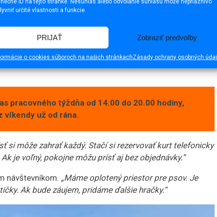
inečné ID na tejto stránke. Nesúhlas alebo odvolanie súhlasu môže nepriaznivo
lyvniť určité vlastnosti a funkcie.
PRIJAŤ
Zobraziť predvoľby
formácie o cookies súboroch na našich stránkach
Zásady ochrany osobných úda
as pracovného týždňa od 14.00 do 20.00 hodiny,
z víkendy už od rána.
sť si môže zahrať každý. Stačí si rezervovať kurt telefonicky
k je voľný, pokojne môžu prísť aj bez objednávky.“
hým návštevníkom.
„Máme oplotený priestor pre psov. Je
tičky. Ak bude záujem, pridáme ďalšie hračky.“