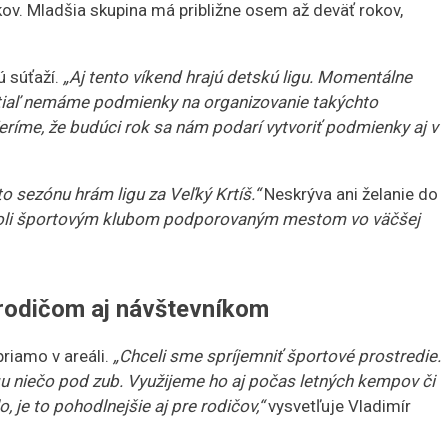
ov. Mladšia skupina má približne osem až deväť rokov,
ú súťaží.
„Aj tento víkend hrajú detskú ligu. Momentálne
zatiaľ nemáme podmienky na organizovanie takýchto
Veríme, že budúci rok sa nám podarí vytvoriť podmienky aj v
o sezónu hrám ligu za Veľký Krtíš.“
Neskrýva ani želanie do
boli športovým klubom podporovaným mestom vo väčšej
 rodičom aj návštevníkom
priamo v areáli.
„Chceli sme spríjemniť športové prostredie.
ngu niečo pod zub. Využijeme ho aj počas letných kempov či
, je to pohodlnejšie aj pre rodičov,“
vysvetľuje Vladimír