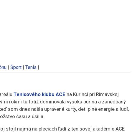
ónu
|
Šport
|
Tenis
|
 areálu
Tenisového klubu ACE
na Kurinci pri Rimavskej
kými rokmi tu totiž dominovala vysoká burina a zanedbaný
eď som dnes našla upravené kurty, deti plné energie a ľudí,
žstvo času a úsilia.
voj stojí najmä na pleciach ľudí z tenisovej akadémie ACE