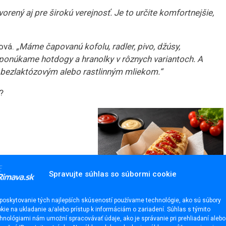
vorený aj pre širokú verejnosť. Je to určite komfortnejšie,
ková.
„Máme čapovanú kofolu, radler, pivo, džúsy,
 ponúkame hotdogy a hranolky v rôznych variantoch. A
s bezlaktózovým alebo rastlinným mliekom.“
?
Spravujte súhlas so súbormi cookie
poskytovanie tých najlepších skúseností používame technológie, ako sú súbory
kie na ukladanie a/alebo prístup k informáciám o zariadení. Súhlas s týmito
hnológiami nám umožní spracovávať údaje, ako je správanie pri prehliadaní alebo