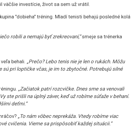
 väčšie investície, život sa sem už vrátil.
kupina "dobieha" tréning. Mladí tenisti behajú posledné kolá
niečo robili a nemajú byť zrekreovaní,“
smeje sa trénerka
 veľa behali.
„Prečo? Lebo tenis nie je len o rukách. Môžu
 sú pri loptičke včas, je im to zbytočné. Potrebujú silné
tréningu.
„Začiatok patrí rozcvičke. Dnes sme sa venovali
ste prišli na úplný záver, keď už robíme súťaže v behaní.
šími deťmi.“
 hráčov?
„To nám vôbec neprekáža. Vtedy robíme viac
vé cvičenia. Vieme sa prispôsobiť každej situácii.“