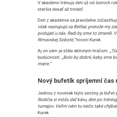
V akadémii trénujú deti už od ôsmich rok
staršia desať až trinásť.
Deti z akadémie sa pravidelne zúčastňuj
však nastupujú za Betliar, pretože my 
podujatí u nás. Radi by sme to zmenili. 
Rimavskej Sobote,“
hovorí Kurek.
Aj on sám je stále aktívnym hráčom. „
Tút
budúcnosti.
„Bolo by dobré, keby sme 
miere.“
Nový bufetík spríjemní čas
Jednou z noviniek tejto sezóny je bufet 
Rodičia si môžu dať kávu, deti po tréni
turnajov. Veľmi nám tu niečo také chýbalo
Kurek.