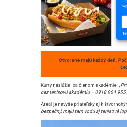
jed
ovp
In
Otvorené majú každý deň. Poč
ce
Kurty neslúžia iba členom akadémie.
„Prí
cez tenisovú akadémiu – 0918 964 955. A
Areál je navyše priateľský aj k štvorno
bezpečný, majú tam vodu aj tenisové lop