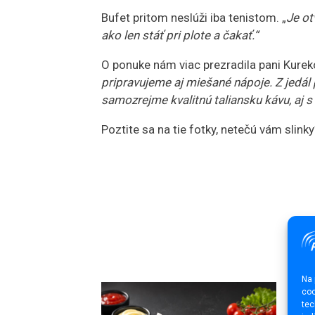
Bufet pritom neslúži iba tenistom. „
Je ot
ako len stáť pri plote a čakať.“
O ponuke nám viac prezradila pani Kure
pripravujeme aj miešané nápoje. Z jedál
samozrejme kvalitnú taliansku kávu, aj 
Poztite sa na tie fotky, netečú vám slinky
Na 
coo
tec