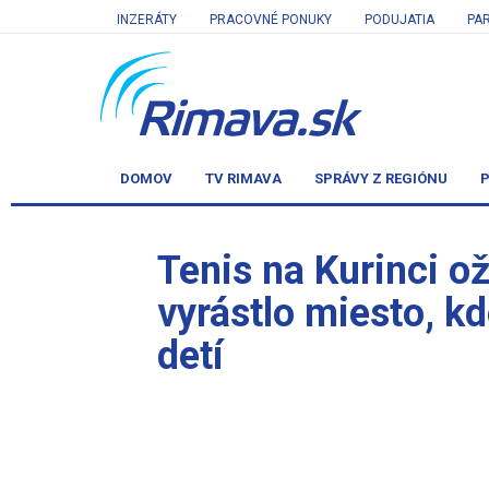
INZERÁTY
PRACOVNÉ PONUKY
PODUJATIA
PA
DOMOV
TV RIMAVA
SPRÁVY Z REGIÓNU
P
Tenis na Kurinci o
vyrástlo miesto, kd
detí