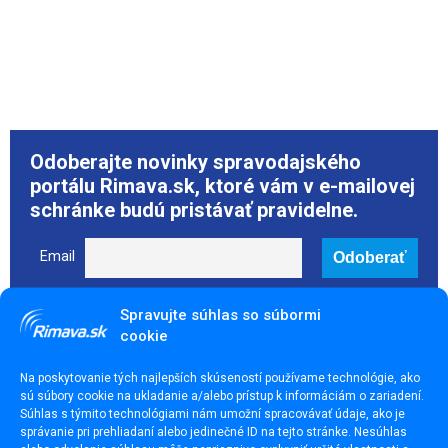
Odoberajte novinky spravodajského
portálu Rimava.sk, ktoré vám v e-mailovej
schránke budú pristávať pravidelne.
Email
Spravujte súhlas so súbormi
cookie
Páčil sa ti článok? Zdieľaj ho
Na poskytovanie tých najlepších skúseností používame technológie, ako
sú súbory cookie na ukladanie a/alebo prístup k informáciám o zariadení.
Súhlas s týmito technológiami nám umožní spracovávať údaje, ako je
správanie pri prehliadaní alebo jedinečné ID na tejto stránke. Nesúhlas