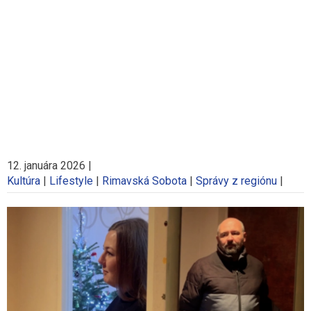
12. januára 2026
|
Kultúra
|
Lifestyle
|
Rimavská Sobota
|
Správy z regiónu
|