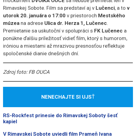
mockument
DVOiKA OUCE
sa nebude premietať len v
Rimavskej Sobote. Film sa predstaví aj v
Lučenci
, a to
v
utorok 20. januára o 17:00
v priestoroch
Mestského
múzea
na adrese
Ulica dr. Herza 1, Lučenec
.
Premietanie sa uskutoční v spolupráci s
FK Lučenec
a
ponúkne ďalšiu príležitosť vidieť film, ktorý s humorom,
iróniou a miestami až mrazivou presnosťou reflektuje
spoločenské dianie dnešných dní.
Zdroj foto: FB OUCA
NENECHAJTE SI UJS
Ť
RS-Rockfest prinesie do Rimavskej Soboty šesť
kapiel
V Rimavskej Sobote uviedli film Prameň Ivana