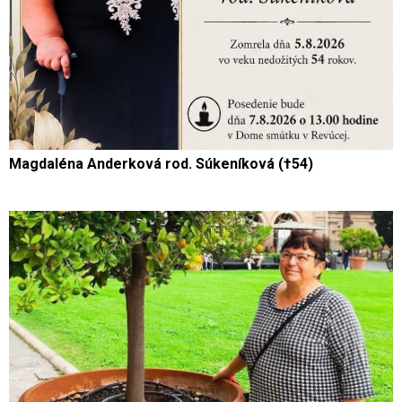
Magdaléna Anderková rod. Súkeníková (†54)