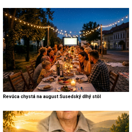
Revúca chystá na august Susedský dlhý stôl