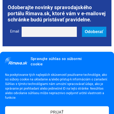
Odoberajte novinky spravodajského
portálu Rimava.sk, ktoré vám v e-mailovej
schránke budú pristávať pravidelne.
Email
Páčil sa ti článok? Zdieľaj ho
Spravujte súhlas so súbormi
cookie
Na poskytovanie tých najlepších skúseností používame technológie, ako
sú súbory cookie na ukladanie a/alebo prístup k informáciám o zariadení.
Súhlas s týmito technológiami nám umožní spracovávať údaje, ako je
Odporúčame
správanie pri prehliadaní alebo jedinečné ID na tejto stránke. Nesúhlas
alebo odvolanie súhlasu môže nepriaznivo ovplyvniť určité vlastnosti a
funkcie.
PRIJAŤ