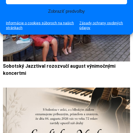
Zobraziť predvoľby
Informácie o cookies súboroch na našich
Zásady ochrany osobných
stránkach
údajov
Sobotský Jazztival rozozvučí august výnimočnými
koncertmi