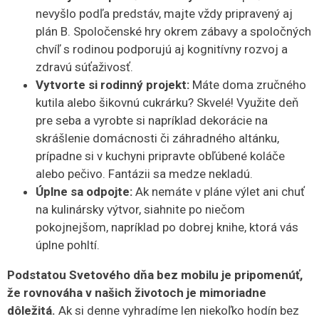
nevyšlo podľa predstáv, majte vždy pripravený aj
plán B. Spoločenské hry okrem zábavy a spoločných
chvíľ s rodinou podporujú aj kognitívny rozvoj a
zdravú súťaživosť.
Vytvorte si rodinný projekt:
Máte doma zručného
kutila alebo šikovnú cukrárku? Skvelé! Využite deň
pre seba a vyrobte si napríklad dekorácie na
skrášlenie domácnosti či záhradného altánku,
prípadne si v kuchyni pripravte obľúbené koláče
alebo pečivo. Fantázii sa medze nekladú.
Úplne sa odpojte:
Ak nemáte v pláne výlet ani chuť
na kulinársky výtvor, siahnite po niečom
pokojnejšom, napríklad po dobrej knihe, ktorá vás
úplne pohltí.
Podstatou Svetového dňa bez mobilu je pripomenúť,
že rovnováha v našich životoch je mimoriadne
dôležitá.
Ak si denne vyhradíme len niekoľko hodín bez