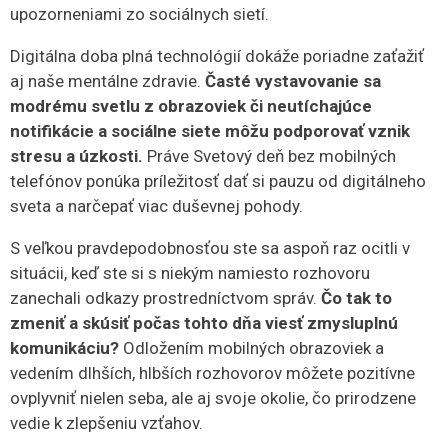
upozorneniami zo sociálnych sietí.
Digitálna doba plná technológií dokáže poriadne zaťažiť
aj naše mentálne zdravie.
Časté vystavovanie sa
modrému svetlu z obrazoviek či neutíchajúce
notifikácie a sociálne siete môžu podporovať vznik
stresu a úzkosti.
Práve Svetový deň bez mobilných
telefónov ponúka príležitosť dať si pauzu od digitálneho
sveta a narčepať viac duševnej pohody.
S veľkou pravdepodobnosťou ste sa aspoň raz ocitli v
situácii, keď ste si s niekým namiesto rozhovoru
zanechali odkazy prostredníctvom správ.
Čo tak to
zmeniť a skúsiť počas tohto dňa viesť zmysluplnú
komunikáciu?
Odložením mobilných obrazoviek a
vedením dlhších, hlbších rozhovorov môžete pozitívne
ovplyvniť nielen seba, ale aj svoje okolie, čo prirodzene
vedie k zlepšeniu vzťahov.