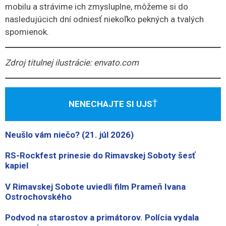
mobilu a strávime ich zmysluplne, môžeme si do
nasledujúcich dní odniesť niekoľko pekných a tvalých
spomienok.
Zdroj titulnej ilustrácie: envato.com
NENECHAJTE SI UJS
Ť
Neušlo vám niečo? (21. júl 2026)
RS-Rockfest prinesie do Rimavskej Soboty šesť
kapiel
V Rimavskej Sobote uviedli film Prameň Ivana
Ostrochovského
Podvod na starostov a primátorov. Polícia vydala