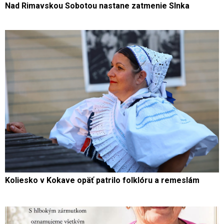
Nad Rimavskou Sobotou nastane zatmenie Slnka
Koliesko v Kokave opäť patrilo folklóru a remeslám