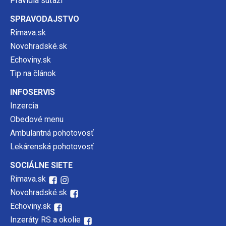
Pravidlá súťaží
SPRAVODAJSTVO
Rimava.sk
Novohradské.sk
Echoviny.sk
Tip na článok
INFOSERVIS
Inzercia
Obedové menu
Ambulantná pohotovosť
Lekárenská pohotovosť
SOCIÁLNE SIETE
Rimava.sk
Novohradské.sk
Echoviny.sk
Inzeráty RS a okolie