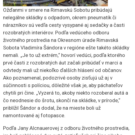
Ožďanmi v smere na Rimavskú Sobotu pribúdajú
nelegálne skládky s odpadom, okrem pneumatík či
nárazníkov sú vedľa cesty vysypané aj sedačky a časti
rozobratých interiérov. Podľa vedúceho odboru
životného prostredia na Okresnom úrade Rimavská
Sobota Vladimíra Šándora v regióne ešte takéto skládky
nemali. „Je to už extrém,“ hovorí vedúci, podľa ktorého
prvé časti z rozobratých áut začali pribúdať v marci a
odvtedy mali už niekoľko ďalších hlásení od občanov.
Ako poznamenal, podozrivé osoby zisťujú už aj v
súčinnosti s políciou, dôležité však je, aby páchateľov
chytili pri čine. „Vyzerá to, akoby niekto rozoberal autá a
čo neodnesie do šrotu, skončí na skládke, v prírode,“
priblížil Šándor a dodal, že na mieste boli už
namontované aj fotopasce.
Podľa Jany Alcnauerovej z odboru životného prostredia,