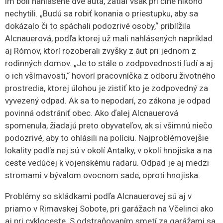
im boli nahlásené dve autá, zatiaľ však pri čine nikoho
nechytili. „Budú sa robiť konania o priestupku, aby sa
dokázalo či to spáchali podozrivé osoby,“ priblížila
Alcnauerová, podľa ktorej už mali nahlásených napríklad
aj Rómov, ktorí rozoberali zvyšky z áut pri jednom z
rodinných domov. „Je to stále o zodpovednosti ľudí a aj
o ich všímavosti,“ hovorí pracovníčka z odboru životného
prostredia, ktorej úlohou je zistiť kto je zodpovedný za
vyvezený odpad. Ak sa to nepodarí, zo zákona je odpad
povinná odstrániť obec. Ako ďalej Alcnauerová
spomenula, žiadajú preto obyvateľov, ak si všimnú niečo
podozrivé, aby to ohlásili na políciu. Najproblémovejšie
lokality podľa nej sú v okolí Antalky, v okolí hnojiska a na
ceste vedúcej k vojenskému radaru. Odpad je aj medzi
stromami v bývalom ovocnom sade, oproti hnojiska.
Problémy so skládkami podľa Alcnauerovej sú aj v
priamo v Rimavskej Sobote, pri garážach na Včelinci ako
aj pri cykloceste. S odstraňovaním smetí za garážami sa