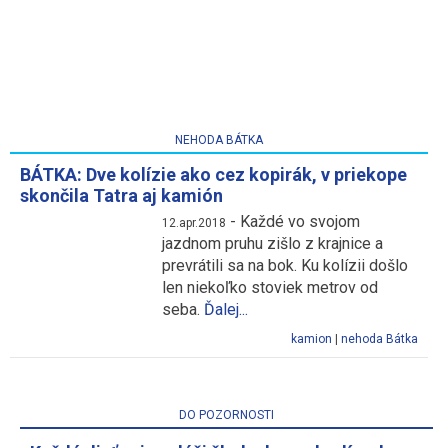
NEHODA BÁTKA
BÁTKA: Dve kolízie ako cez kopirák, v priekope
skončila Tatra aj kamión
-
Každé vo svojom
12.apr.2018
jazdnom pruhu zišlo z krajnice a
prevrátili sa na bok. Ku kolízii došlo
len niekoľko stoviek metrov od
seba.
Ďalej...
kamion
|
nehoda Bátka
DO POZORNOSTI