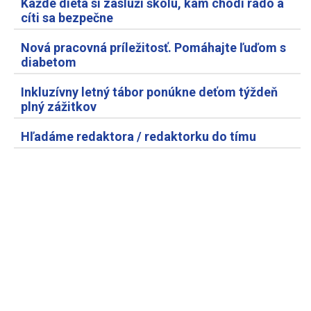
Každé dieťa si zaslúži školu, kam chodí rado a
cíti sa bezpečne
Nová pracovná príležitosť. Pomáhajte ľuďom s
diabetom
Inkluzívny letný tábor ponúkne deťom týždeň
plný zážitkov
Hľadáme redaktora / redaktorku do tímu