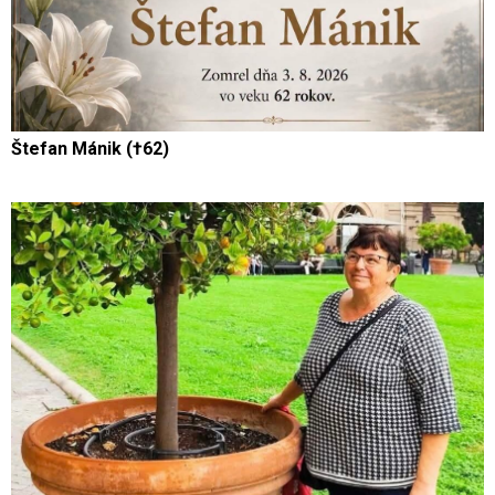
Štefan Mánik (†62)