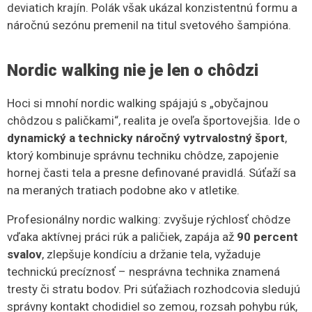
deviatich krajín. Polák však ukázal konzistentnú formu a
náročnú sezónu premenil na titul svetového šampióna.
Nordic walking nie je len o chôdzi
Hoci si mnohí nordic walking spájajú s „obyčajnou
chôdzou s paličkami“, realita je oveľa športovejšia. Ide o
dynamický a technicky náročný vytrvalostný šport
,
ktorý kombinuje správnu techniku chôdze, zapojenie
hornej časti tela a presne definované pravidlá. Súťaží sa
na meraných tratiach podobne ako v atletike.
Profesionálny nordic walking: zvyšuje rýchlosť chôdze
vďaka aktívnej práci rúk a paličiek, zapája až
90 percent
svalov
, zlepšuje kondíciu a držanie tela, vyžaduje
technickú precíznosť – nesprávna technika znamená
tresty či stratu bodov. Pri súťažiach rozhodcovia sledujú
správny kontakt chodidiel so zemou, rozsah pohybu rúk,