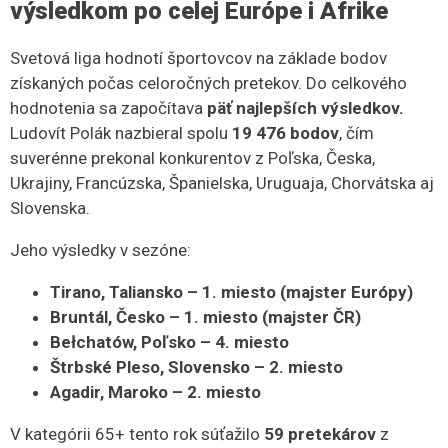
výsledkom po celej Európe i Afrike
Svetová liga hodnotí športovcov na základe bodov
získaných počas celoročných pretekov. Do celkového
hodnotenia sa započítava
päť najlepších výsledkov.
Ludovít Polák nazbieral spolu
19 476 bodov
, čím
suverénne prekonal konkurentov z Poľska, Česka,
Ukrajiny, Francúzska, Španielska, Uruguaja, Chorvátska aj
Slovenska.
Jeho výsledky v sezóne:
Tirano, Taliansko – 1. miesto (majster Európy)
Bruntál, Česko – 1. miesto (majster ČR)
Bełchatów, Poľsko – 4. miesto
Štrbské Pleso, Slovensko – 2. miesto
Agadir, Maroko – 2. miesto
V kategórii 65+ tento rok súťažilo
59 pretekárov
z