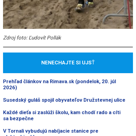
Zdroj foto: Ľudovít Pollák
NENECHAJTE SI UJS
Ť
Prehľad článkov na Rimava.sk (pondelok, 20. júl
2026)
Susedský guláš spojil obyvateľov Družstevnej ulice
Každé dieťa si zaslúži školu, kam chodí rado a cíti
sa bezpečne
V Tornali vybudujú nabíjacie stanice pre