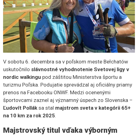
V sobotu 6. decembra sa v poľskom meste Bełchatów
uskutočnilo
slávnostné vyhodnotenie Svetovej ligy v
nordic walkingu
pod záštitou Ministerstva športu a
turizmu Poľska. Podujatie sprevádzal aj oficiálny priamy
prenos na Facebooku ONWF. Medzi ocenenými
športovcami zaznel aj významný úspech zo Slovenska –
Ľudovít Pollák
sa stal
majstrom sveta v kategórii 65+
na 10 km za rok 2025
.
Majstrovský titul vďaka výborným