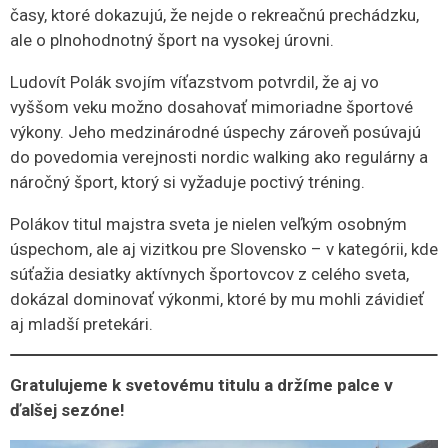
časy, ktoré dokazujú, že nejde o rekreačnú prechádzku,
ale o plnohodnotný šport na vysokej úrovni.
Ludovít Polák svojím víťazstvom potvrdil, že aj vo
vyššom veku možno dosahovať mimoriadne športové
výkony. Jeho medzinárodné úspechy zároveň posúvajú
do povedomia verejnosti nordic walking ako regulárny a
náročný šport, ktorý si vyžaduje poctivý tréning.
Polákov titul majstra sveta je nielen veľkým osobným
úspechom, ale aj vizitkou pre Slovensko – v kategórii, kde
súťažia desiatky aktívnych športovcov z celého sveta,
dokázal dominovať výkonmi, ktoré by mu mohli závidieť
aj mladší pretekári.
Gratulujeme k svetovému titulu a držíme palce v
ďalšej sezóne!