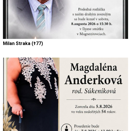
Milan Straka (†77)