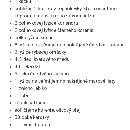
1 kačku
približne 1 liter kuracej polievky, ktorú ochutíme
kôprom a menším množstvom anízu
2 polievkovej lyžice koriandru
2 polievkovej lyžice čierneho korenia
polku lyžice kmínu
3 lyžice na veľmi jemno pokrájané čerstvé oregáno
3 lyžice rybacej omáčky
4-5 deci kvetového medu
40 deka datli
5 deka čerstvého zázvoru
1 lyžica na veľmi jemno nakrájané mätové listy
1 zelené jablko
1 dula
kúštik šafranu
soľ, čierne korenie, olivový olej
50 deka karotky
1 dl vínneho octu