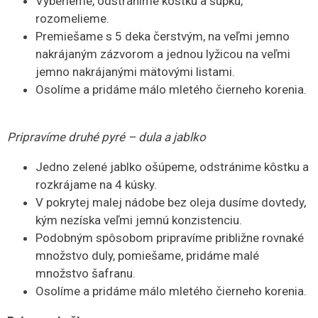
Vyberieme, odstránime kôstku a šupku,
rozomelieme.
Premiešame s 5 deka čerstvým, na veľmi jemno
nakrájaným zázvorom a jednou lyžicou na veľmi
jemno nakrájanými mätovými listami.
Osolíme a pridáme málo mletého čierneho korenia.
Pripravíme druhé pyré – dula a jablko
Jedno zelené jablko ošúpeme, odstránime kôstku a
rozkrájame na 4 kúsky.
V pokrytej malej nádobe bez oleja dusíme dovtedy,
kým nezíska veľmi jemnú konzistenciu.
Podobným spôsobom pripravíme približne rovnaké
množstvo duly, pomiešame, pridáme malé
množstvo šafranu.
Osolíme a pridáme málo mletého čierneho korenia.