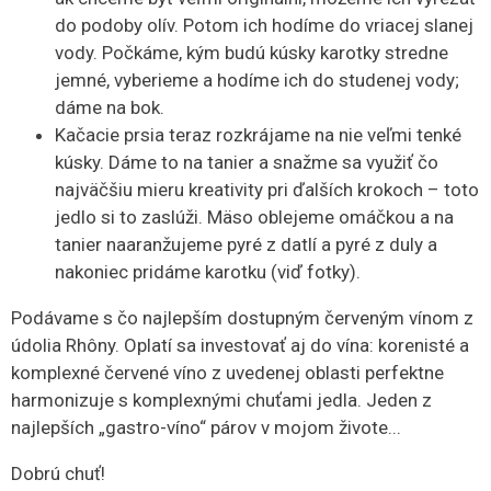
do podoby olív. Potom ich hodíme do vriacej slanej
vody. Počkáme, kým budú kúsky karotky stredne
jemné, vyberieme a hodíme ich do studenej vody;
dáme na bok.
Kačacie prsia teraz rozkrájame na nie veľmi tenké
kúsky. Dáme to na tanier a snažme sa využiť čo
najväčšiu mieru kreativity pri ďalších krokoch – toto
jedlo si to zaslúži. Mäso oblejeme omáčkou a na
tanier naaranžujeme pyré z datlí a pyré z duly a
nakoniec pridáme karotku (viď fotky).
Podávame s čo najlepším dostupným červeným vínom z
údolia Rhôny. Oplatí sa investovať aj do vína: korenisté a
komplexné červené víno z uvedenej oblasti perfektne
harmonizuje s komplexnými chuťami jedla. Jeden z
najlepších „gastro-víno“ párov v mojom živote...
Dobrú chuť!