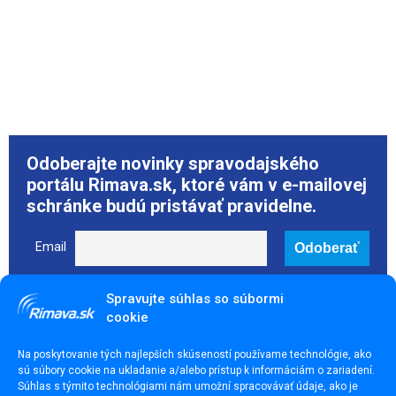
Odoberajte novinky spravodajského
portálu Rimava.sk, ktoré vám v e-mailovej
schránke budú pristávať pravidelne.
Email
Spravujte súhlas so súbormi
cookie
Páčil sa ti článok? Zdieľaj ho
Na poskytovanie tých najlepších skúseností používame technológie, ako
sú súbory cookie na ukladanie a/alebo prístup k informáciám o zariadení.
Súhlas s týmito technológiami nám umožní spracovávať údaje, ako je