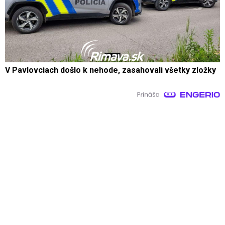
V Pavlovciach došlo k nehode, zasahovali všetky zložky