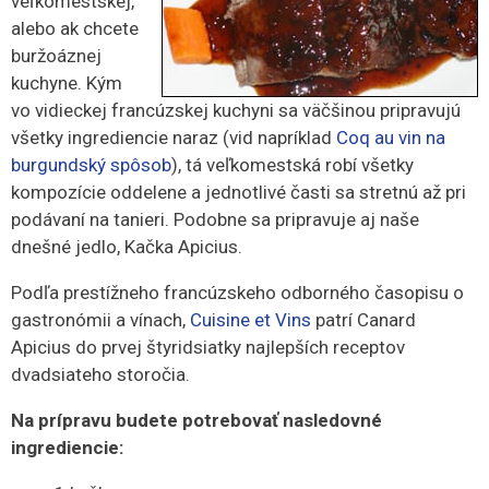
veľkomestskej,
alebo ak chcete
buržoáznej
kuchyne. Kým
vo vidieckej francúzskej kuchyni sa väčšinou pripravujú
všetky ingrediencie naraz (vid napríklad
Coq au vin na
burgundský spôsob
), tá veľkomestská robí všetky
kompozície oddelene a jednotlivé časti sa stretnú až pri
podávaní na tanieri. Podobne sa pripravuje aj naše
dnešné jedlo, Kačka Apicius.
Podľa prestížneho francúzskeho odborného časopisu o
gastronómii a vínach,
Cuisine et Vins
patrí Canard
Apicius do prvej štyridsiatky najlepších receptov
dvadsiateho storočia.
Na prípravu budete potrebovať nasledovné
ingrediencie: