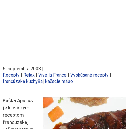
6. septembra 2008
|
Recepty
|
Relax
|
Vive la France
|
Vyskúšané recepty
|
francúzska kuchyňa
|
kačacie mäso
Kačka Apicius
je klasickým
receptom
francúzskej