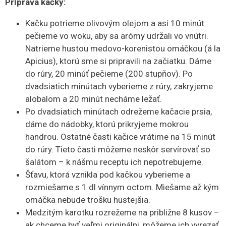
Príprava kačky:
Kačku potrieme olivovým olejom a asi 10 minút
pečieme vo woku, aby sa arómy udržali vo vnútri.
Natrieme hustou medovo-korenistou omáčkou (á la
Apicius), ktorú sme si pripravili na začiatku. Dáme
do rúry, 20 minúť pečieme (200 stupňov). Po
dvadsiatich minútach vyberieme z rúry, zakryjeme
alobalom a 20 minút necháme ležať.
Po dvadsiatich minútach odrežeme kačacie prsia,
dáme do nádobky, ktorú prikryjeme mokrou
handrou. Ostatné časti kačice vrátime na 15 minút
do rúry. Tieto časti môžeme neskôr servírovať so
šalátom – k nášmu receptu ich nepotrebujeme.
Šťavu, ktorá vznikla pod kačkou vyberieme a
rozmiešame s 1 dl vínnym octom. Miešame až kým
omáčka nebude trošku hustejšia.
Medzitým karotku rozrežeme na približne 8 kusov –
ak chceme byť veľmi originálni, môžeme ich vyrezať