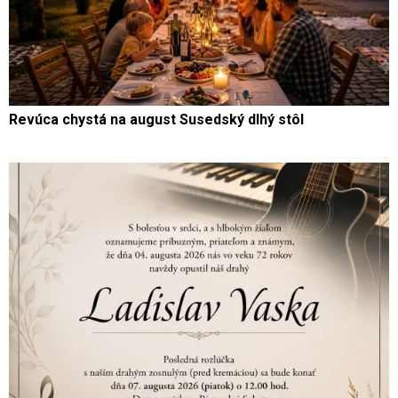
Revúca chystá na august Susedský dlhý stôl