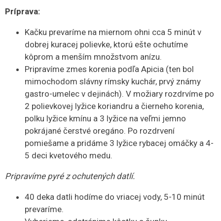
Príprava:
Kačku prevaríme na miernom ohni cca 5 minút v
dobrej kuracej polievke, ktorú ešte ochutíme
kôprom a menším množstvom anízu.
Pripravíme zmes korenia podľa Apicia (ten bol
mimochodom slávny rímsky kuchár, prvý známy
gastro-umelec v dejinách). V možiary rozdrvíme po
2 polievkovej lyžice koriandru a čierneho korenia,
polku lyžice kmínu a 3 lyžice na veľmi jemno
pokrájané čerstvé oregáno. Po rozdrvení
pomiešame a pridáme 3 lyžice rybacej omáčky a 4-
5 deci kvetového medu.
Pripravíme pyré z ochutených datlí.
40 deka datli hodíme do vriacej vody, 5-10 minút
prevaríme.