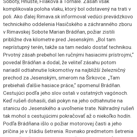
Soboty, Hnúšte, Fiľakova a Tornale. Zásah však
komplikovala poloha vlaku, ktorý bol odstavený na trati v
poli. Ako ďalej Rimava.sk informoval vedúci prevádzkovo
technického oddelenia Hasičského a záchranného zboru
v Rimavskej Sobote Marian Brádňan, požiar zistili
približne dva kilometre pred Jesenským.
„Bol tam
neprístupný terén, takže sa tam nedalo dostať technikou.
Prvotný zásah prebehol len ručnými hasiacimi prístrojmi,“
povedal Brádňan a dodal, že veliteľ zásahu potom
nariadil odtiahnutie lokomotívy na najbližší železničný
prechod za Jesenským, smerom na Širkovce. „Tam
prebiehali ďalšie hasiace práce,“ spomenul Brádňan.
Cestujúci podľa jeho slov ostali v ostatných vagónoch.
Keď rušeň dohasili, dali pokyn na jeho odtiahnutie na
stanicu do Jesenského a uvoľnenie trate. Náhradný rušeň
tak mohol s cestujúcimi pokračovať až o niekoľko hodín.
Podľa Brádňana išlo o požiar motorovej časti a jeho
príčina je v štádiu šetrenia. Rovnako predmetom šetrenia