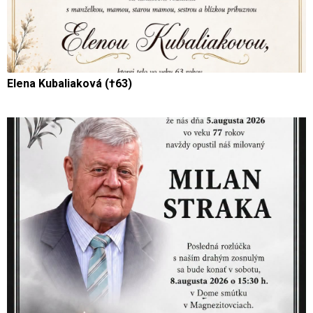
Elena Kubaliaková (†63)