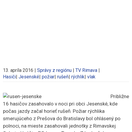
13. apríla 2016
|
Správy z regiónu
|
TV Rimava
|
Hasiči
|
Jesenské
|
požiar
|
rušeň
|
rýchlik
|
vlak
Približne
16 hasičov zasahovalo v noci pri obci Jesenské, kde
počas jazdy začal horieť rušeň. Požiar rýchlika
smerujúceho z Prešova do Bratislavy bol ohlásený po
polnoci, na mieste zasahovali jednotky z Rimavskej