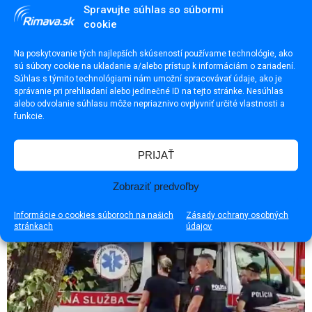
Spravujte súhlas so súbormi
cookie
Na poskytovanie tých najlepších skúseností používame technológie, ako
sú súbory cookie na ukladanie a/alebo prístup k informáciám o zariadení.
Súhlas s týmito technológiami nám umožní spracovávať údaje, ako je
správanie pri prehliadaní alebo jedinečné ID na tejto stránke. Nesúhlas
alebo odvolanie súhlasu môže nepriaznivo ovplyvniť určité vlastnosti a
Magdaléna Anderková rod. Súkeníková (†54)
funkcie.
PRIJAŤ
Zobraziť predvoľby
Informácie o cookies súboroch na našich
Zásady ochrany osobných
stránkach
údajov