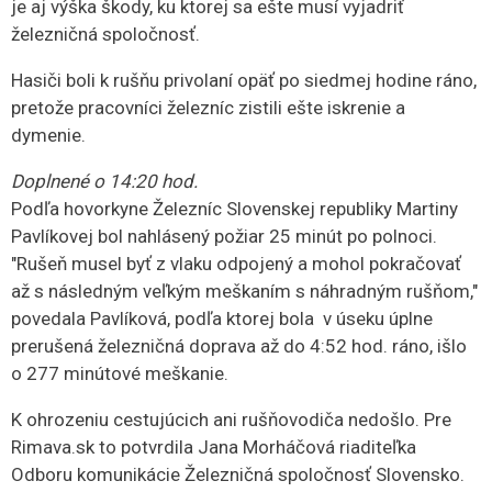
je aj výška škody, ku ktorej sa ešte musí vyjadriť
železničná spoločnosť.
Hasiči boli k rušňu privolaní opäť po siedmej hodine ráno,
pretože pracovníci železníc zistili ešte iskrenie a
dymenie.
Doplnené o 14:20 hod.
Podľa hovorkyne Železníc Slovenskej republiky Martiny
Pavlíkovej bol nahlásený požiar 25 minút po polnoci.
"Rušeň musel byť z vlaku odpojený a mohol pokračovať
až s následným veľkým meškaním s náhradným rušňom,"
povedala Pavlíková, podľa ktorej bola v úseku úplne
prerušená železničná doprava až do 4:52 hod. ráno, išlo
o 277 minútové meškanie.
K ohrozeniu cestujúcich ani rušňovodiča nedošlo. Pre
Rimava.sk to potvrdila Jana Morháčová riaditeľka
Odboru komunikácie Železničná spoločnosť Slovensko.