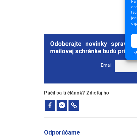
Na 
coo
tec
jed
ovp
Odoberajte novinky spravod
mailovej schránke budú pristáv
In
Email
Páčil sa ti článok? Zdieľaj ho
Odporúčame