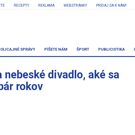
RTE
RECEPTY
REKLAMA
WEBSTRÁNKY
PRIDAJ SA K NÁM!
OLICAJNÉ SPRÁVY
PÍŠETE NÁM
ŠPORT
PUBLICISTIKA
la nebeské divadlo, aké sa
pár rokov