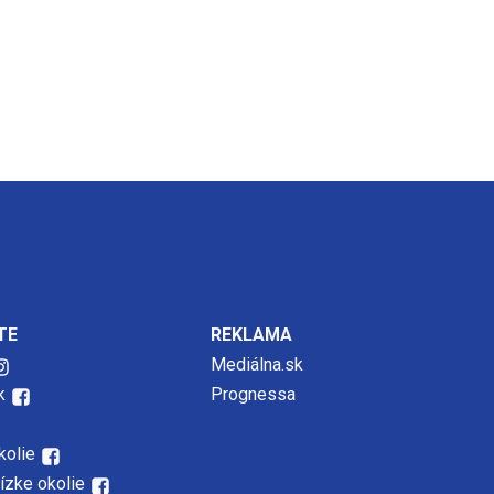
TE
REKLAMA
Mediálna.sk
k
Prognessa
kolie
lízke okolie