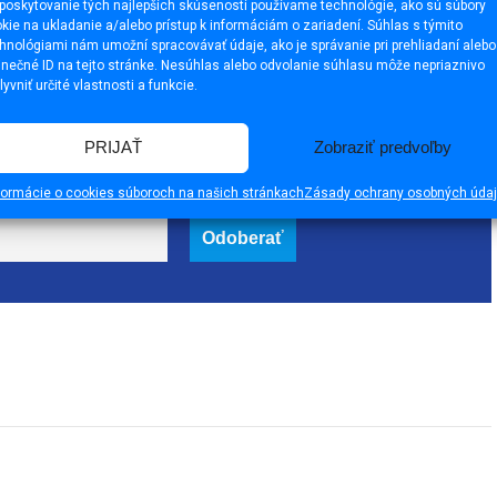
poskytovanie tých najlepších skúseností používame technológie, ako sú súbory
kie na ukladanie a/alebo prístup k informáciám o zariadení. Súhlas s týmito
hnológiami nám umožní spracovávať údaje, ako je správanie pri prehliadaní alebo
inečné ID na tejto stránke. Nesúhlas alebo odvolanie súhlasu môže nepriaznivo
lyvniť určité vlastnosti a funkcie.
PRIJAŤ
Zobraziť predvoľby
ajského portálu Rimava.sk, ktoré vám v e-
ať pravidelne.
formácie o cookies súboroch na našich stránkach
Zásady ochrany osobných úda