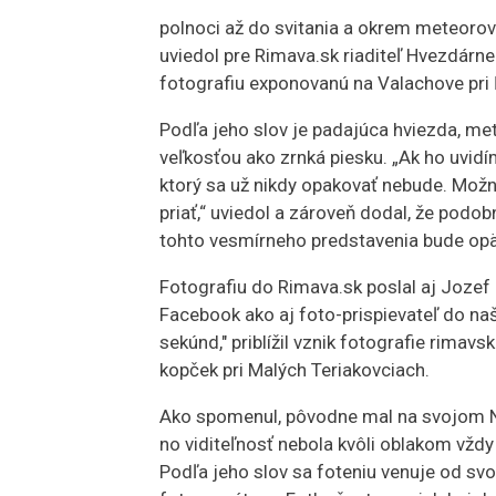
polnoci až do svitania a okrem meteorov 
uviedol pre Rimava.sk riaditeľ Hvezdárne
fotografiu exponovanú na Valachove pri 
Podľa jeho slov je padajúca hviezda, me
veľkosťou ako zrnká piesku. „Ak ho uvid
ktorý sa už nikdy opakovať nebude. Možno
priať,“ uviedol a zároveň dodal, že pod
tohto vesmírneho predstavenia bude opä
Fotografiu do Rimava.sk poslal aj Jozef 
Facebook ako aj foto-prispievateľ do naš
sekúnd," priblížil vznik fotografie rimavs
kopček pri Malých Teriakovciach.
Ako spomenul, pôvodne mal na svojom Nik
no viditeľnosť nebola kvôli oblakom vždy
Podľa jeho slov sa foteniu venuje od svo