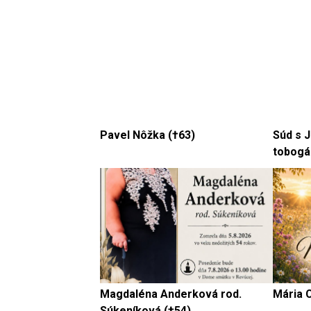
Pavel Nôžka (†63)
Súd s 
tobogá
Magdaléna Anderková rod.
Mária 
Súkeníková (†54)