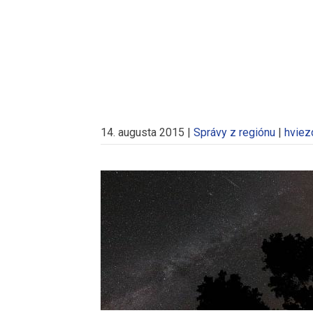
14. augusta 2015
|
Správy z regiónu
|
hviez