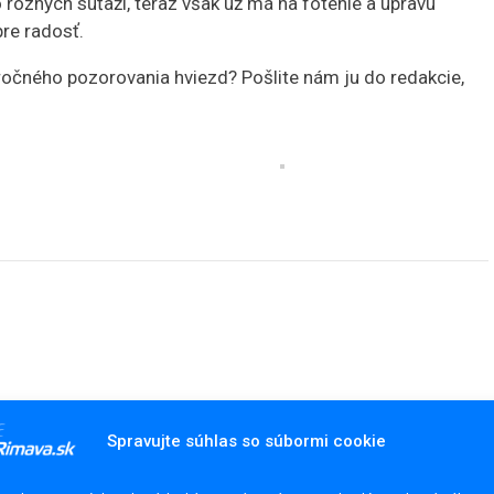
 rôznych súťaží, teraz však už má na fotenie a úpravu
pre radosť.
ročného pozorovania hviezd? Pošlite nám ju do redakcie,
Spravujte súhlas so súbormi cookie