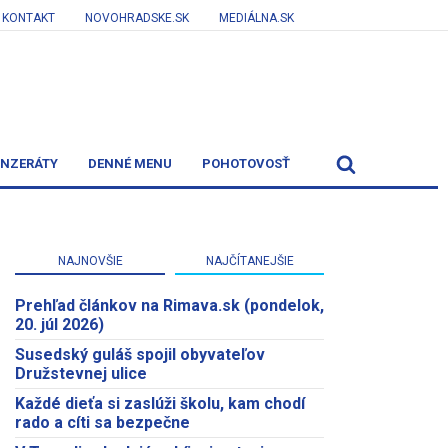
KONTAKT
NOVOHRADSKE.SK
MEDIÁLNA.SK
INZERÁTY
DENNÉ MENU
POHOTOVOSŤ
NAJNOVŠIE
NAJČÍTANEJŠIE
Prehľad článkov na Rimava.sk (pondelok,
20. júl 2026)
Susedský guláš spojil obyvateľov
Družstevnej ulice
Každé dieťa si zaslúži školu, kam chodí
rado a cíti sa bezpečne