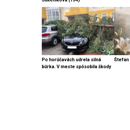
Po horúčavách udrela silná
Štefan
búrka. V meste spôsobila škody