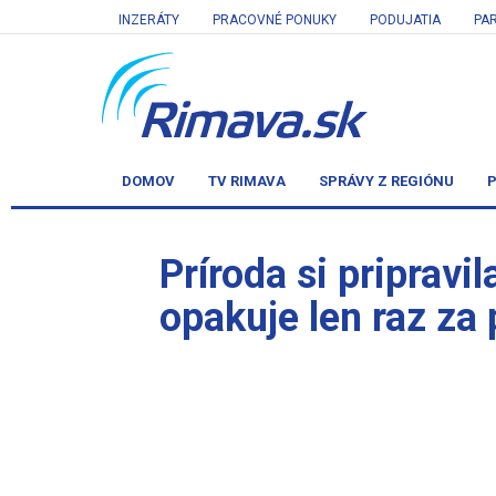
INZERÁTY
PRACOVNÉ PONUKY
PODUJATIA
PA
DOMOV
TV RIMAVA
SPRÁVY Z REGIÓNU
P
Príroda si pripravi
opakuje len raz za 