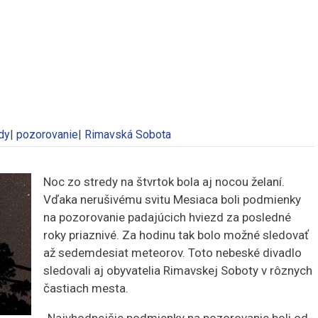
dy
|
pozorovanie
|
Rimavská Sobota
Noc zo stredy na štvrtok bola aj nocou želaní.
Vďaka nerušivému svitu Mesiaca boli podmienky
na pozorovanie padajúcich hviezd za posledné
roky priaznivé.
Za hodinu tak bolo možné sledovať
až sedemdesiat meteorov. Toto nebeské divadlo
sledovali aj obyvatelia Rimavskej Soboty v rôznych
častiach mesta.