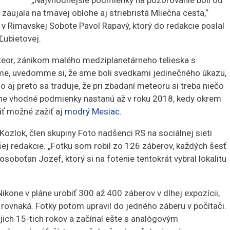
„Najvhodnejšie podmienky na pozorovanie boli od
zaujala na tmavej oblohe aj striebristá Mliečna cesta,“
 v Rimavskej Sobote Pavol Rapavý, ktorý do redakcie poslal
Ľubietovej.
teor, zánikom malého medziplanetárneho telieska s
íme, uvedomme si, že sme boli svedkami jedinečného úkazu,
 aj preto sa traduje, že pri zbadaní meteoru si treba niečo
obne vhodné podmienky nastanú až v roku 2018, kedy okrem
ť možné zažiť aj
modrý Mesiac
.
Kozlok, člen skupiny Foto nadšenci RS na sociálnej sieti
ej redakcie. „Fotku som robil zo 126 záberov, každých šesť
kosoboťan Jozef, ktorý si na fotenie tentokrát vybral lokalitu
one v pláne urobiť 300 až 400 záberov v dlhej expozícii,
 rovnaká. Fotky potom upravil do jedného záberu v počítači.
jich 15-tich rokov a začínal ešte s analógovým