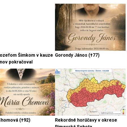
Jozefom Šimkom v kauze
Gorondy János (†77)
nov pokračoval
Chomová (†92)
Rekordné horúčavy v okrese
Rimavská Sobota