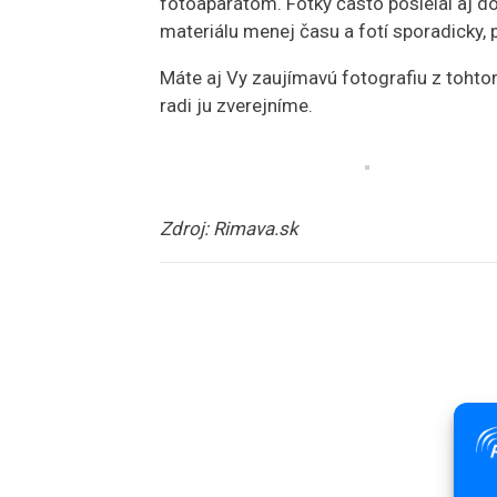
fotoaparátom. Fotky často posielal aj do
materiálu menej času a fotí sporadicky, 
Máte aj Vy zaujímavú fotografiu z tohto
radi ju zverejníme.
Zdroj: Rimava.sk