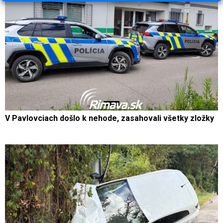
V Pavlovciach došlo k nehode, zasahovali všetky zložky