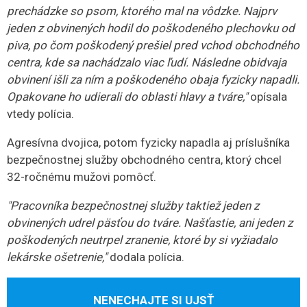
prechádzke so psom, ktorého mal na vôdzke. Najprv
jeden z obvinených hodil do poškodeného plechovku od
piva, po čom poškodený prešiel pred vchod obchodného
centra, kde sa nachádzalo viac ľudí. Následne obidvaja
obvinení išli za ním a poškodeného obaja fyzicky napadli.
Opakovane ho udierali do oblasti hlavy a tváre,"
opísala
vtedy polícia.
Agresívna dvojica, potom fyzicky napadla aj príslušníka
bezpečnostnej služby obchodného centra, ktorý chcel
32-ročnému mužovi pomôcť.
"Pracovníka bezpečnostnej služby taktiež jeden z
obvinených udrel päsťou do tváre. Našťastie, ani jeden z
poškodených neutrpel zranenie, ktoré by si vyžiadalo
lekárske ošetrenie,"
dodala polícia.
NENECHAJTE SI UJSŤ