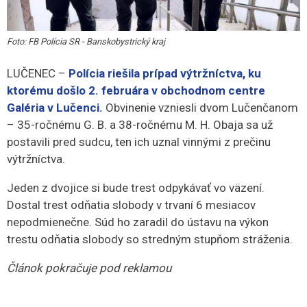
Foto: FB Polícia SR - Banskobystrický kraj
LUČENEC –
Polícia riešila prípad výtržníctva, ku
ktorému došlo 2. februára v obchodnom centre
Galéria v Lučenci.
Obvinenie vzniesli dvom Lučenčanom
– 35-ročnému G. B. a 38-ročnému M. H. Obaja sa už
postavili pred sudcu, ten ich uznal vinnými z prečinu
výtržníctva.
Jeden z dvojice si bude trest odpykávať vo väzení.
Dostal trest odňatia slobody v trvaní 6 mesiacov
nepodmienečne. Súd ho zaradil do ústavu na výkon
trestu odňatia slobody so stredným stupňom stráženia.
Článok pokračuje pod reklamou