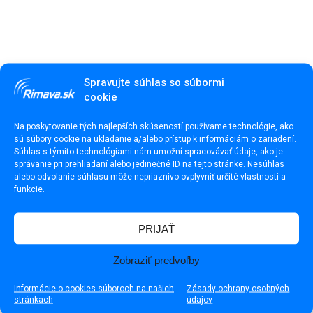
Spravujte súhlas so súbormi
cookie
Na poskytovanie tých najlepších skúseností používame technológie, ako
sú súbory cookie na ukladanie a/alebo prístup k informáciám o zariadení.
Súhlas s týmito technológiami nám umožní spracovávať údaje, ako je
správanie pri prehliadaní alebo jedinečné ID na tejto stránke. Nesúhlas
alebo odvolanie súhlasu môže nepriaznivo ovplyvniť určité vlastnosti a
funkcie.
PRIJAŤ
Milan Straka (†77)
Zobraziť predvoľby
Informácie o cookies súboroch na našich
Zásady ochrany osobných
stránkach
údajov