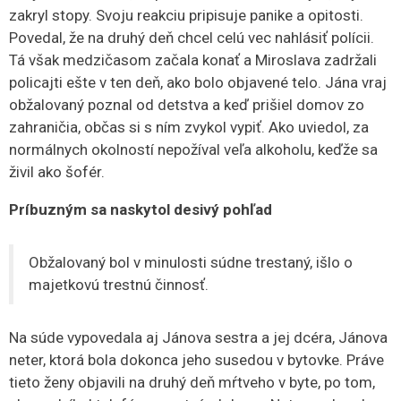
zakryl stopy. Svoju reakciu pripisuje panike a opitosti.
Povedal, že na druhý deň chcel celú vec nahlásiť polícii.
Tá však medzičasom začala konať a Miroslava zadržali
policajti ešte v ten deň, ako bolo objavené telo. Jána vraj
obžalovaný poznal od detstva a keď prišiel domov zo
zahraničia, občas si s ním zvykol vypiť. Ako uviedol, za
normálnych okolností nepožíval veľa alkoholu, keďže sa
živil ako šofér.
Príbuzným sa naskytol desivý pohľad
Obžalovaný bol v minulosti súdne trestaný, išlo o
majetkovú trestnú činnosť.
Na súde vypovedala aj Jánova sestra a jej dcéra, Jánova
neter, ktorá bola dokonca jeho susedou v bytovke. Práve
tieto ženy objavili na druhý deň mŕtveho v byte, po tom,