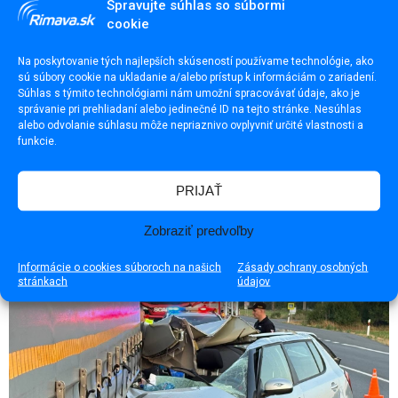
Spravujte súhlas so súbormi
portálu Rimava.sk, ktoré vám v e-mailovej
cookie
schránke budú pristávať pravidelne.
Na poskytovanie tých najlepších skúseností používame technológie, ako
Email
sú súbory cookie na ukladanie a/alebo prístup k informáciám o zariadení.
Súhlas s týmito technológiami nám umožní spracovávať údaje, ako je
správanie pri prehliadaní alebo jedinečné ID na tejto stránke. Nesúhlas
alebo odvolanie súhlasu môže nepriaznivo ovplyvniť určité vlastnosti a
funkcie.
Páčil sa ti článok? Zdieľaj ho
PRIJAŤ
Zobraziť predvoľby
Informácie o cookies súboroch na našich
Zásady ochrany osobných
Odporúčame
stránkach
údajov