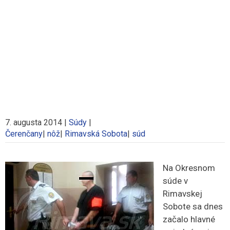
7. augusta 2014
|
Súdy
|
Čerenčany
|
nôž
|
Rimavská Sobota
|
súd
Na Okresnom
súde v
Rimavskej
Sobote sa dnes
začalo hlavné