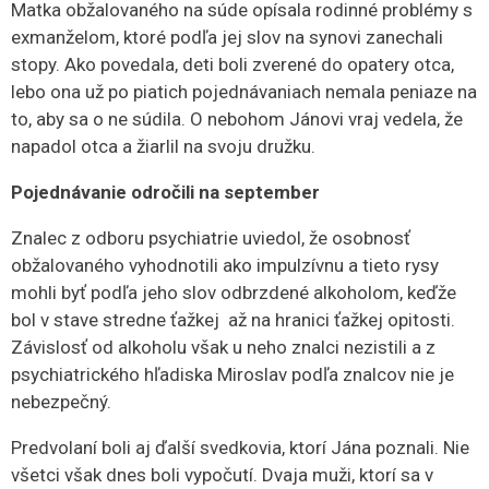
Matka obžalovaného na súde opísala rodinné problémy s
exmanželom, ktoré podľa jej slov na synovi zanechali
stopy. Ako povedala, deti boli zverené do opatery otca,
lebo ona už po piatich pojednávaniach nemala peniaze na
to, aby sa o ne súdila. O nebohom Jánovi vraj vedela, že
napadol otca a žiarlil na svoju družku.
Pojednávanie odročili na september
Znalec z odboru psychiatrie uviedol, že osobnosť
obžalovaného vyhodnotili ako impulzívnu a tieto rysy
mohli byť podľa jeho slov odbrzdené alkoholom, keďže
bol v stave stredne ťažkej až na hranici ťažkej opitosti.
Závislosť od alkoholu však u neho znalci nezistili a z
psychiatrického hľadiska Miroslav podľa znalcov nie je
nebezpečný.
Predvolaní boli aj ďalší svedkovia, ktorí Jána poznali. Nie
všetci však dnes boli vypočutí. Dvaja muži, ktorí sa v