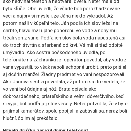
ako nedvíhal telefón a neotváral dvere. Neter mala od
bytu kľúče. Obe uviedli, že všade boli porozhadzované
veci a najprv si mysleli, že Jána niekto vykradol. Až
potom našli v kúpeľni telo, Ján podľa ich slov ležal na
chrbte, hlavu mal úplne ponorenú vo vode a nohy mu
trčali von z vane. Podľa ich slov bola voda napustená asi
do troch štvrtín a sfarbená od krvi. Všimli si tiež odbité
umývadlo. Ako sestra poškodeného uviedla, po
telefonáte na záchranku jej operátor povedal, aby vodu z
vane vypustili, to však neboli schopné urobiť, preto prišiel
aj dcérin manžel. Žiadny predmet vo vani nespozorovali.
Ako Jánova sestra povedala, až potom sa dozvedela, že
vo vani bol údajne aj nôž. Brata opísala ako
dobrosrdečného, priateľského a veľmi dôverčivého, keď
si vypil, bol podľa jej slov veselý. Neter potvrdila, že v byte
prijímal kamarátov, spolu popíjali a zabávali sa, neraz boli
hluční, čo im aj prekážalo.
Bývalú družku zarazil divný telefonát