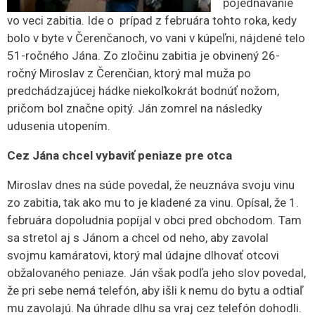
pojednávanie
vo veci zabitia. Ide o prípad z februára tohto roka, kedy
bolo v byte v Čerenčanoch, vo vani v kúpeľni, nájdené telo
51-ročného Jána. Zo zločinu zabitia je obvinený 26-
ročný Miroslav z Čerenčian, ktorý mal muža po
predchádzajúcej hádke niekoľkokrát bodnúť nožom,
pričom bol značne opitý. Ján zomrel na následky
udusenia utopením.
Cez Jána chcel vybaviť peniaze pre otca
Miroslav dnes na súde povedal, že neuznáva svoju vinu
zo zabitia, tak ako mu to je kladené za vinu. Opísal, že 1.
februára dopoludnia popíjal v obci pred obchodom. Tam
sa stretol aj s Jánom a chcel od neho, aby zavolal
svojmu kamáratovi, ktorý mal údajne dlhovať otcovi
obžalovaného peniaze. Ján však podľa jeho slov povedal,
že pri sebe nemá telefón, aby išli k nemu do bytu a odtiaľ
mu zavolajú. Na úhrade dlhu sa vraj cez telefón dohodli.