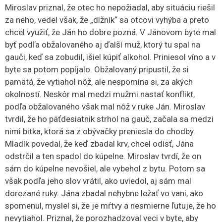
Miroslav priznal, že otec ho nepožiadal, aby situáciu riešil
za neho, vedel však, že „dlžník“ sa otcovi vyhýba a preto
chcel využiť, že Ján ho dobre pozná. V Jánovom byte mal
byť podľa obžalovaného aj ďalší muž, ktorý tu spal na
gauči, keď sa zobudil, išiel kúpiť alkohol. Priniesol víno a v
byte sa potom popíjalo. Obžalovaný pripustil, že si
pamätá, že vytiahol nôž, ale nespomína si, za akých
okolností. Neskôr mal medzi mužmi nastať konflikt,
podľa obžalovaného však mal nôž v ruke Ján. Miroslav
tvrdil, že ho päťdesiatnik strhol na gauč, začala sa medzi
nimi bitka, ktorá sa z obývačky preniesla do chodby.
Mladík povedal, že keď zbadal krv, chcel odísť, Jána
odstrčil a ten spadol do kúpelne. Miroslav tvrdí, že on
sám do kúpelne nevošiel, ale vybehol z bytu. Potom sa
však podľa jeho slov vrátil, ako uviedol, aj sám mal
dorezané ruky. Jána zbadal nehybne ležať vo vani, ako
spomenul, myslel si, že je mŕtvy a nesmierne ľutuje, že ho
nevytiahol. Priznal, že porozhadzoval veci v byte, aby