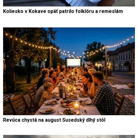
Koliesko v Kokave opäť patrilo folklóru a remeslám
Revúca chystá na august Susedský dlhý stôl