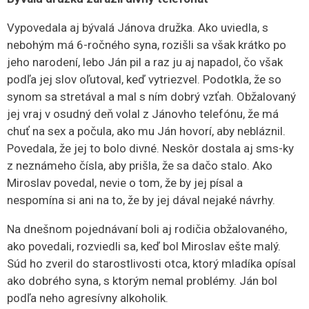
Vypovedala aj bývalá Jánova družka. Ako uviedla, s
nebohým má 6-ročného syna, rozišli sa však krátko po
jeho narodení, lebo Ján pil a raz ju aj napadol, čo však
podľa jej slov oľutoval, keď vytriezvel. Podotkla, že so
synom sa stretával a mal s ním dobrý vzťah. Obžalovaný
jej vraj v osudný deň volal z Jánovho telefónu, že má
chuť na sex a počula, ako mu Ján hovorí, aby nebláznil.
Povedala, že jej to bolo divné. Neskôr dostala aj sms-ky
z neznámeho čísla, aby prišla, že sa dačo stalo. Ako
Miroslav povedal, nevie o tom, že by jej písal a
nespomína si ani na to, že by jej dával nejaké návrhy.
Na dnešnom pojednávaní boli aj rodičia obžalovaného,
ako povedali, rozviedli sa, keď bol Miroslav ešte malý.
Súd ho zveril do starostlivosti otca, ktorý mladíka opísal
ako dobrého syna, s ktorým nemal problémy. Ján bol
podľa neho agresívny alkoholik.