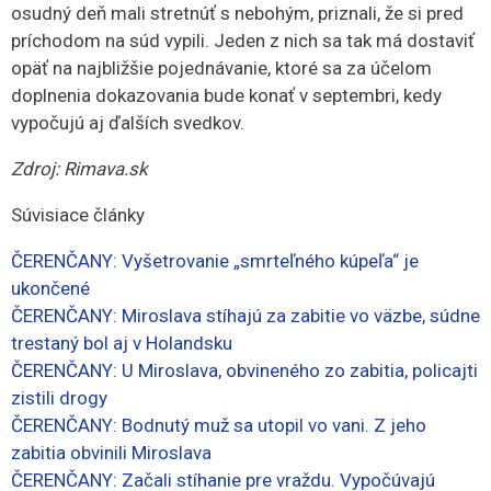
osudný deň mali stretnúť s nebohým, priznali, že si pred
príchodom na súd vypili. Jeden z nich sa tak má dostaviť
opäť na najbližšie pojednávanie, ktoré sa za účelom
doplnenia dokazovania bude konať v septembri, kedy
vypočujú aj ďalších svedkov.
Zdroj: Rimava.sk
Súvisiace články
ČERENČANY: Vyšetrovanie „smrteľného kúpeľa“ je
ukončené
ČERENČANY: Miroslava stíhajú za zabitie vo väzbe, súdne
trestaný bol aj v Holandsku
ČERENČANY: U Miroslava, obvineného zo zabitia, policajti
zistili drogy
ČERENČANY: Bodnutý muž sa utopil vo vani. Z jeho
zabitia obvinili Miroslava
ČERENČANY: Začali stíhanie pre vraždu. Vypočúvajú