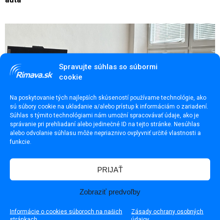
Spravujte súhlas so súbormi
cookie
Na poskytovanie tých najlepších skúseností používame technológie, ako
sú súbory cookie na ukladanie a/alebo prístup k informáciám o zariadení.
Súhlas s týmito technológiami nám umožní spracovávať údaje, ako je
správanie pri prehliadaní alebo jedinečné ID na tejto stránke. Nesúhlas
alebo odvolanie súhlasu môže nepriaznivo ovplyvniť určité vlastnosti a
funkcie.
PRIJAŤ
Súd s Jozefom Šimkom v kauze tobogánov pokračoval
Zobraziť predvoľby
Informácie o cookies súboroch na našich
Zásady ochrany osobných
stránkach
údajov