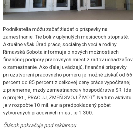
Podnikatelia môžu začať žiadať o príspevky na
zamestnanie. Tie boli v uplynulých mesiacoch stopnuté.
Aktuálne však Úrad práce, sociálnych vecí a rodiny
Rimavská Sobota informuje o nových možnostiach
finančnej podpory pracovných miest z radov uchádzačov
o zamestnanie. Ako ďalej uvádzajú, finančné príspevky
pri uzatvorení pracovného pomeru je možné získať od 66
percent do 85 percent z celkovej ceny práce vypočítanej
z priemernej mzdy zamestnanca v hospodárstve SR. Ide
o projekt „ PRACUJ, ZMEŇ SVOJ ŽIVOT“. Na túto aktivitu
je v rozpočte 10 mil. eur a predpokladaný počet
vytvorených pracovných miest je 1 300.
Článok pokračuje pod reklamou