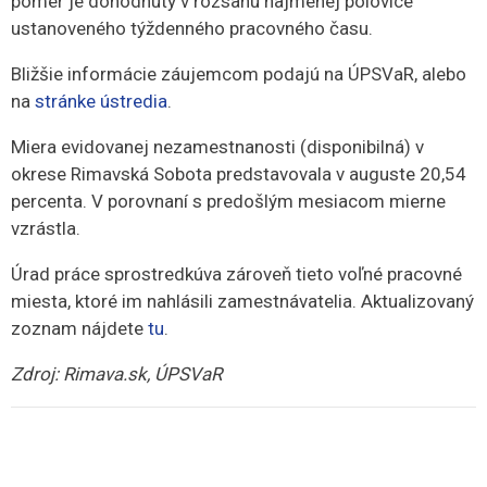
pomer je dohodnutý v rozsahu najmenej polovice
ustanoveného týždenného pracovného času.
Bližšie informácie záujemcom podajú na ÚPSVaR, alebo
na
stránke ústredia
.
Miera evidovanej nezamestnanosti (disponibilná) v
okrese Rimavská Sobota predstavovala v auguste 20,54
percenta. V porovnaní s predošlým mesiacom mierne
vzrástla.
Úrad práce sprostredkúva zároveň tieto voľné pracovné
miesta, ktoré im nahlásili zamestnávatelia. Aktualizovaný
zoznam nájdete
tu
.
Zdroj: Rimava.sk, ÚPSVaR