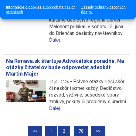
-
Tradičné remeslá,
22.jún.2026
Informácie o cookies súboroch na našich
Zásady ochrany osobných
stránkach
údajov
poctivá ručná práca a bohaté
kultúrne dedičstvo regiónu Gemer-
Malohont prilákali v sobotu 13. júna
do Drienčan desiatky návštevníkov.
Ďalej...
Na Rimava.sk štartuje Advokátska poradňa. Na
otázky čitateľov bude odpovedať advokát
Martin Majer
-
Právne otázky rieši skôr
19.jún.2026
či neskôr takmer každý. Dedičstvo,
rozvod, výživné, susedské spory,
zmluvy, pokuty či problémy s úradmi.
Ďalej...
…
<<
1
2
78
>>