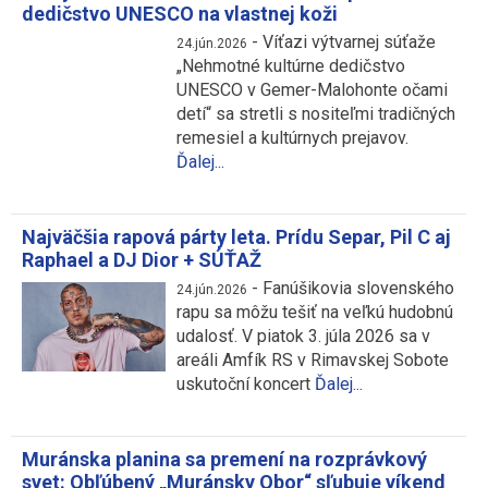
dedičstvo UNESCO na vlastnej koži
-
Víťazi výtvarnej súťaže
24.jún.2026
„Nehmotné kultúrne dedičstvo
UNESCO v Gemer-Malohonte očami
detí“ sa stretli s nositeľmi tradičných
remesiel a kultúrnych prejavov.
Ďalej...
Najväčšia rapová párty leta. Prídu Separ, Pil C aj
Raphael a DJ Dior + SÚŤAŽ
-
Fanúšikovia slovenského
24.jún.2026
rapu sa môžu tešiť na veľkú hudobnú
udalosť. V piatok 3. júla 2026 sa v
areáli Amfík RS v Rimavskej Sobote
uskutoční koncert
Ďalej...
Muránska planina sa premení na rozprávkový
svet: Obľúbený „Muránsky Obor“ sľubuje víkend