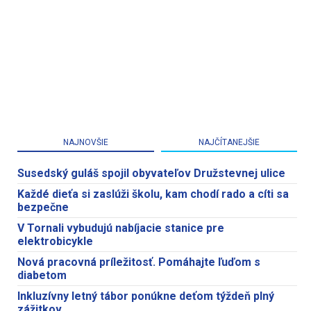
NAJNOVŠIE
NAJČÍTANEJŠIE
Susedský guláš spojil obyvateľov Družstevnej ulice
Každé dieťa si zaslúži školu, kam chodí rado a cíti sa
bezpečne
V Tornali vybudujú nabíjacie stanice pre
elektrobicykle
Nová pracovná príležitosť. Pomáhajte ľuďom s
diabetom
Inkluzívny letný tábor ponúkne deťom týždeň plný
zážitkov