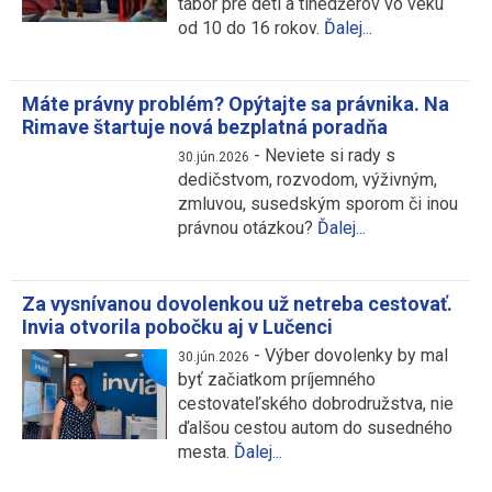
tábor pre deti a tínedžerov vo veku
od 10 do 16 rokov.
Ďalej...
Máte právny problém? Opýtajte sa právnika. Na
Rimave štartuje nová bezplatná poradňa
-
Neviete si rady s
30.jún.2026
dedičstvom, rozvodom, výživným,
zmluvou, susedským sporom či inou
právnou otázkou?
Ďalej...
Za vysnívanou dovolenkou už netreba cestovať.
Invia otvorila pobočku aj v Lučenci
-
Výber dovolenky by mal
30.jún.2026
byť začiatkom príjemného
cestovateľského dobrodružstva, nie
ďalšou cestou autom do susedného
mesta.
Ďalej...