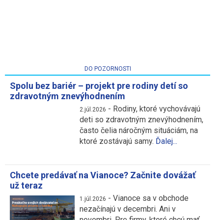
DO POZORNOSTI
Spolu bez bariér – projekt pre rodiny detí so
zdravotným znevýhodnením
-
Rodiny, ktoré vychovávajú
2.júl.2026
deti so zdravotným znevýhodnením,
často čelia náročným situáciám, na
ktoré zostávajú samy.
Ďalej...
Chcete predávať na Vianoce? Začnite dovážať
už teraz
-
Vianoce sa v obchode
1.júl.2026
nezačínajú v decembri. Ani v
novembri. Pre firmy, ktoré chcú mať