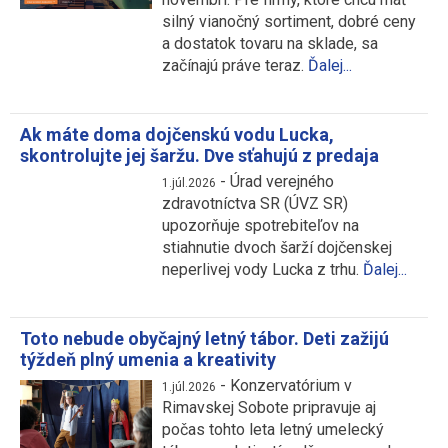
silný vianočný sortiment, dobré ceny
a dostatok tovaru na sklade, sa
začínajú práve teraz.
Ďalej...
Ak máte doma dojčenskú vodu Lucka,
skontrolujte jej šaržu. Dve sťahujú z predaja
-
Úrad verejného
1.júl.2026
zdravotníctva SR (ÚVZ SR)
upozorňuje spotrebiteľov na
stiahnutie dvoch šarží dojčenskej
neperlivej vody Lucka z trhu.
Ďalej...
Toto nebude obyčajný letný tábor. Deti zažijú
týždeň plný umenia a kreativity
-
Konzervatórium v
1.júl.2026
Rimavskej Sobote pripravuje aj
počas tohto leta letný umelecký