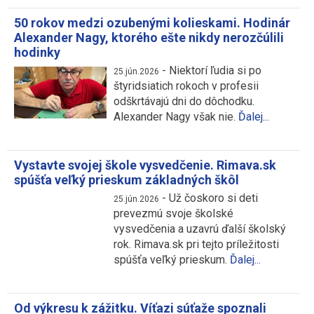
50 rokov medzi ozubenými kolieskami. Hodinár
Alexander Nagy, ktorého ešte nikdy nerozčúlili
hodinky
-
Niektorí ľudia si po
25.jún.2026
štyridsiatich rokoch v profesii
odškrtávajú dni do dôchodku.
Alexander Nagy však nie.
Ďalej...
Vystavte svojej škole vysvedčenie. Rimava.sk
spúšťa veľký prieskum základných škôl
-
Už čoskoro si deti
25.jún.2026
prevezmú svoje školské
vysvedčenia a uzavrú ďalší školský
rok. Rimava.sk pri tejto príležitosti
spúšťa veľký prieskum.
Ďalej...
Od výkresu k zážitku. Víťazi súťaže spoznali