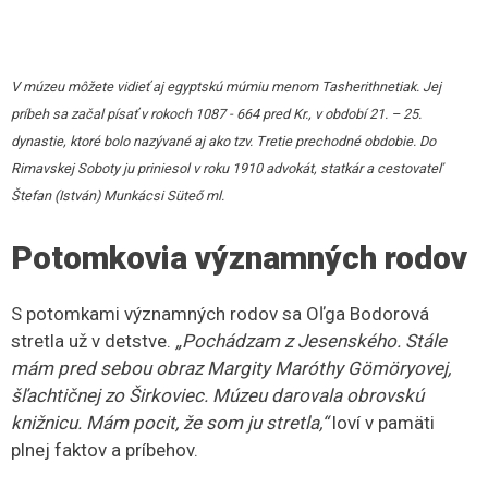
fotografií v jednom príspevku. Dopátrala som sa ku pani
Nagy Edine, ktorá má 61 rokov. Žije v Budapešti, je
priamym potomkom. Príbeh si viete prečítať v zborníku,“
opísala Oľga Bodorová.
S pani Nagy Edinou je stále v kontakte. Keď niečo nové
nájde, dá jej vedieť. Teší sa, že sa kaštieľ obnovuje. Pani
Nady Edina v ňom bola ako dieťa, keď mala 12 rokov.
Dobre si pamätá na svoju starú mamu Líviu (1900 –
1972), ktorá rozprávala príbehy o Oždianskom kaštieli:
„Pravé krídlo kaštieľa obývala rodina Luzsénszkych, ľavé
krídlo rodina Korponayovcov. Vravela, že
v Korponayovskom krídle nebolo nič, len tam ubytovávali
hostí. Údajne tam strašilo, hostia v noci videli pani, ktorá
sa tadiaľ prechádzala. Dokonca každé ráno musel sluha
zatierať fľaky od krvi, ktoré sa tam objavovali.
Z roku Korponayovcov pochádza Júlia Korponayová-