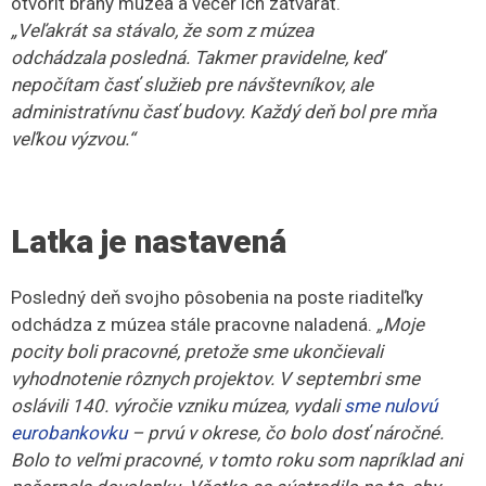
otvoriť brány múzea a večer ich zatvárať.
„Veľakrát sa stávalo, že som z múzea
odchádzala posledná. Takmer pravidelne, keď
nepočítam časť služieb pre návštevníkov, ale
administratívnu časť budovy. Každý deň bol pre mňa
veľkou výzvou.“
Latka je nastavená
Posledný deň svojho pôsobenia na poste riaditeľky
odchádza z múzea stále pracovne naladená.
„Moje
pocity boli pracovné, pretože sme ukončievali
vyhodnotenie rôznych projektov. V septembri sme
oslávili 140. výročie vzniku múzea, vydali
sme nulovú
eurobankovku
– prvú v okrese, čo bolo dosť náročné.
Bolo to veľmi pracovné, v tomto roku som napríklad ani