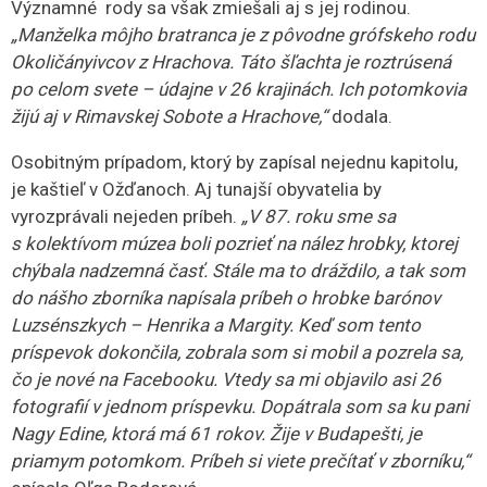
Géciová, Levočská biela pani. Traduje sa, že sa narodila
v Oždianskom kaštieli. V knihách Móra Jókaiho sa
uvádza, že sa narodila tam. Takmer nikto z historikov si
to neoveril, dokonca ani ja. Ale v roku 2018 jeden
maďarský historik v odbornom časopise publikoval, že
zistil, že Júlia Korponayová-Géciová bola krstená
v katolíckom kostole v Banskej Bystrici. Korponayovci
mali svoje šľachtické sídlo v Hronseku. Je
pravdepodobné, že sa narodila v tom sídle. To sú také
veci, že človek stále pátra.“
Oľga Bodorová je s pani Edinou stále v kontakte. Dala jej
napríklad vedieť aj to, že pred serpentínami v Ožďanoch
je kríž, malá sakrálna plastika, ktorú nechala postaviť
v roku 1907 jej prastará matka Margita Luzsénszky.
Vtedy zomrel jej prastarý otec Henrik a nechal po sebe 4
polosiroty. O tomto kríži pani Edina nevedela. Odhalila ju
až práca múzejníčky, ktorá toho zadokumentovala