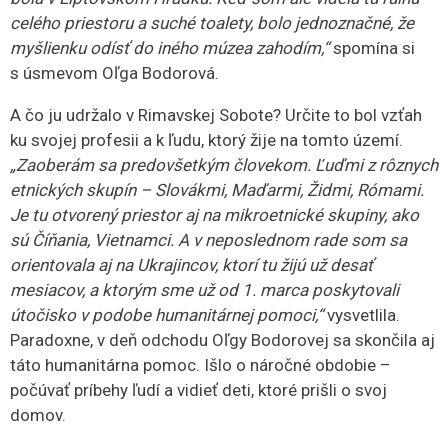
celého priestoru a suché toalety, bolo jednoznačné, že
myšlienku odísť do iného múzea zahodím,“
spomína si
s úsmevom Oľga Bodorová.
A čo ju udržalo v Rimavskej Sobote? Určite to bol vzťah
ku svojej profesii a k ľudu, ktorý žije na tomto území.
„Zaoberám sa predovšetkým človekom. Ľuďmi z rôznych
etnických skupín – Slovákmi, Maďarmi, Židmi, Rómami.
Je tu otvorený priestor aj na mikroetnické skupiny, ako
sú Číňania, Vietnamci. A v neposlednom rade som sa
orientovala aj na Ukrajincov, ktorí tu žijú už desať
mesiacov, a ktorým sme už od 1. marca poskytovali
útočisko v podobe humanitárnej pomoci,“
vysvetlila.
Paradoxne, v deň odchodu Oľgy Bodorovej sa skončila aj
táto humanitárna pomoc. Išlo o náročné obdobie –
počúvať príbehy ľudí a vidieť deti, ktoré prišli o svoj
domov.