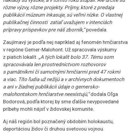
Nakoľko už v samotnej obci si na malú
využívaniu
židovskú komunitu takmer nikto
kultúrneho
nespomenie, cenným zdrojom bola
dedičstva.
internetová stránka
yadvashem.org
, ktorá
poskytuje korektné údaje o nepreživších. To
sú mená, ktoré tvorili históriu, boli súčasťou
ekonomického, spoločenského a kultúrneho života. Boli
to advokáti, lekári, obchodníci, ktorí sa už nikdy do
svojich domovov nevrátili. Toto je ešte jedna výzva, ktorá
sa dá realizovať pri počítači. Takto by sa dalo
pokračovať v každej lokalite. V Jesenskom bolo
napríklad 80 židov, z ktorých asi 90 percent neprežilo.“
Bohatstvo na zaprášených
povalách
Súčasťou života múzejníka, a teda aj života Oľgy