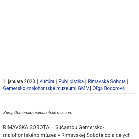
1. januára 2023
|
Kultúra
|
Publicistika
|
Rimavská Sobota
|
Gemersko-malohontské múzeum
|
GMM
|
Oľga Bodorová
Zdroj: Gemersko-malohontské múzeum
RIMAVSKÁ SOBOTA – Súčasťou Gemersko-
malohontského múzea v Rimavskej Sobote bola celých