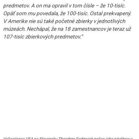
predmetov. A on ma opravil v tom čísle – že 10-tisíc.
Opäť som mu povedala, že 100-tisíc. Ostal prekvapený.
V Amerike nie sú také početné zbierky v jednotlivých
múzeách. Nechápal, že na 18 zamestnancov je teraz už
107-tisíc zbierkových predmetov.“
Veľvyslanec USA na Slovensku Theodore Sedgwick počas jeho návštevy v
GMM. Zdroj: FB O. Bodorová
Aj toto ilustruje, že práce v múzeu bolo neúrekom. Podľa
Oľgy Bodorovej je v dobrej kondícii.
„Nechala som
projektovú dokumentáciu na reinštaláciu stálej
vlastivednej expozície, projektovú dokumentáciu na
revitalizáciu miesta prvého kontaktu. Snažila som sa, aby
sa latka múzea dvíhala a želám si, aby latka, ktorú som ja
nastavila pomerne vysoko, aby ju nikdy nepodliezali.“