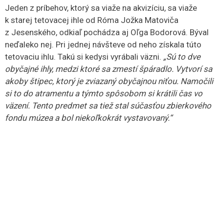
šľachtičnej zo Širkoviec. Múzeu darovala obrovskú
knižnicu. Mám pocit, že som ju stretla,“
loví v pamäti
plnej faktov a príbehov.
Významné rody sa však zmiešali aj s jej rodinou.
„Manželka môjho bratranca je z pôvodne grófskeho rodu
Okoličányivcov z Hrachova. Táto šľachta je roztrúsená
po celom svete – údajne v 26 krajinách. Ich potomkovia
žijú aj v Rimavskej Sobote a Hrachove,“
dodala.
Osobitným prípadom, ktorý by zapísal nejednu kapitolu,
je kaštieľ v Ožďanoch. Aj tunajší obyvatelia by
vyrozprávali nejeden príbeh.
„V 87. roku sme sa
s kolektívom múzea boli pozrieť na nález hrobky, ktorej
chýbala nadzemná časť. Stále ma to dráždilo, a tak som
do nášho zborníka napísala príbeh o hrobke barónov
Luzsénszkych – Henrika a Margity. Keď som tento
príspevok dokončila, zobrala som si mobil a pozrela sa,
čo je nové na Facebooku. Vtedy sa mi objavilo asi 26