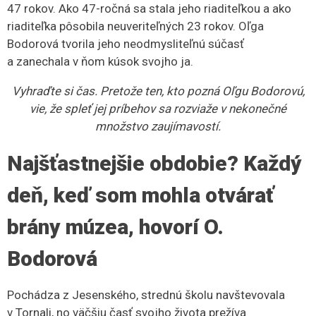
47 rokov. Ako 47-ročná sa stala jeho riaditeľkou a ako
riaditeľka pôsobila neuveriteľných 23 rokov. Oľga
Bodorová tvorila jeho neodmysliteľnú súčasť
a zanechala v ňom kúsok svojho ja.
Vyhraďte si čas. Pretože ten, kto pozná Oľgu Bodorovú,
vie, že spleť jej príbehov sa rozviaže v nekonečné
množstvo zaujímavostí.
Najšťastnejšie obdobie? Každý
deň, keď som mohla otvárať
brány múzea
,
hovorí O.
Bodorová
Pochádza z Jesenského, strednú školu navštevovala
v Tornali, no väčšiu časť svojho života prežíva