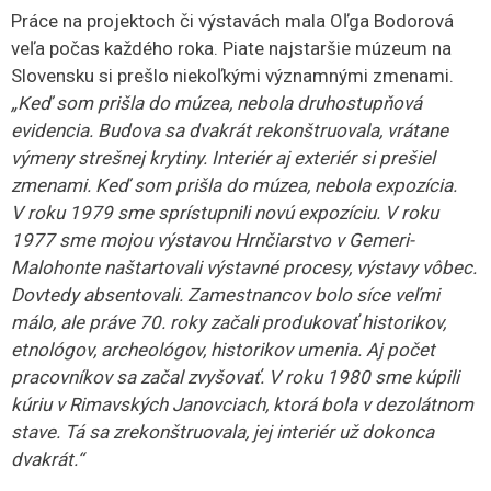
Práce na projektoch či výstavách mala Oľga Bodorová
veľa počas každého roka. Piate najstaršie múzeum na
Slovensku si prešlo niekoľkými významnými zmenami.
„Keď som prišla do múzea, nebola druhostupňová
evidencia. Budova sa dvakrát rekonštruovala, vrátane
výmeny strešnej krytiny. Interiér aj exteriér si prešiel
zmenami. Keď som prišla do múzea, nebola expozícia.
V roku 1979 sme sprístupnili novú expozíciu. V roku
1977 sme mojou výstavou Hrnčiarstvo v Gemeri-
Malohonte naštartovali výstavné procesy, výstavy vôbec.
Dovtedy absentovali. Zamestnancov bolo síce veľmi
málo, ale práve 70. roky začali produkovať historikov,
etnológov, archeológov, historikov umenia. Aj počet
pracovníkov sa začal zvyšovať. V roku 1980 sme kúpili
kúriu v Rimavských Janovciach, ktorá bola v dezolátnom
stave. Tá sa zrekonštruovala, jej interiér už dokonca
dvakrát.“