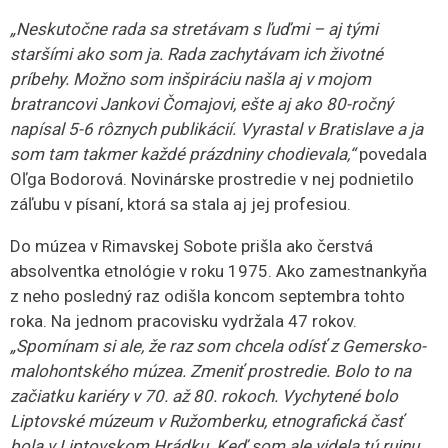
„Neskutočne rada sa stretávam s ľuďmi – aj tými
staršími ako som ja. Rada zachytávam ich životné
príbehy. Možno som inšpiráciu našla aj v mojom
bratrancovi Jankovi Čomajovi, ešte aj ako 80-ročný
napísal 5-6 rôznych publikácií. Vyrastal v Bratislave a ja
som tam takmer každé prázdniny chodievala,“
povedala
Oľga Bodorová. Novinárske prostredie v nej podnietilo
záľubu v písaní, ktorá sa stala aj jej profesiou.
Do múzea v Rimavskej Sobote prišla ako čerstvá
absolventka etnológie v roku 1975. Ako zamestnankyňa
z neho posledný raz odišla koncom septembra tohto
roka. Na jednom pracovisku vydržala 47 rokov.
„Spomínam si ale, že raz som chcela odísť z Gemersko-
malohontského múzea. Zmeniť prostredie. Bolo to na
začiatku kariéry v 70. až 80. rokoch. Vychytené bolo
Liptovské múzeum v Ružomberku, etnografická časť
bola v Liptovskom Hrádku. Keď som ale videla tú ruinu