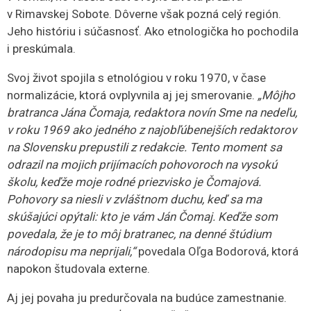
v Rimavskej Sobote. Dôverne však pozná celý región.
Jeho históriu i súčasnosť. Ako etnologička ho pochodila
i preskúmala.
Svoj život spojila s etnológiou v roku 1970, v čase
normalizácie, ktorá ovplyvnila aj jej smerovanie.
„Môjho
bratranca Jána Čomaja, redaktora novín Sme na nedeľu,
v roku 1969 ako jedného z najobľúbenejších redaktorov
na Slovensku prepustili z redakcie. Tento moment sa
odrazil na mojich prijímacích pohovoroch na vysokú
školu, keďže moje rodné priezvisko je Čomajová.
Pohovory sa niesli v zvláštnom duchu, keď sa ma
skúšajúci opýtali: kto je vám Ján Čomaj. Keďže som
povedala, že je to môj bratranec, na denné štúdium
národopisu ma neprijali,“
povedala Oľga Bodorová, ktorá
napokon študovala externe.
Aj jej povaha ju predurčovala na budúce zamestnanie.