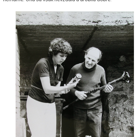
Na terénnom výskume v roku 1977 v Gočove pri rezbárovi Jurajovi
Mertušovi. Zdroj: O. Bodorová
„Chcela som sa však vidieť ich povalu, nakoľko som
vedela, že sú tam veci, ktoré sú súčasťou tradičnej
ľudovej kultúry 19. storočia nášho regiónu. A na tú
povalu ma nechceli pustiť, pretože ako hovorili – je tam
neporiadok,“
povedala Oľga Bodorová, ktorá však prišla
s taktikou – a vyplatila sa.
„A to sa teraz verejne ospravedlňujem tým ľuďom,
ktorých som takto prehovárala. Vtedy mi napadlo, aby
som sa pýtala, ako sa z komína umiestneného na povale
odvádza dym. Pretože v mnohých tých starších
obydliach boli otvorené ohniská a na povale bol dymník,
kde sa dym z komína odvádzal do voľného priestoru.
Povala bola aj udiareň pre bravčové mäso, klobásy... A ja
som sa pýtala na ten dymník. Stále sa to tým prelomilo,