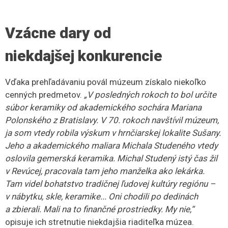
predať. Bola to obrovská zbierka, cenná zbierka
keramiky, na ktorú sme my vtedy nemali peniaze,“
dodala
Oľga Bodorová.
Počas jej kariéry v múzeu sa im napríklad podarilo získať
veľmi cenný obraz pravdepodobne od talianskeho
majstra, ktorý je vystavený od roku 1979 vo vlastivednej
expozícii. Znázorňuje biblický príbeh návštevy Krista
u Marty a Márie.
„To bola jedna z najdrahších akvizícií.
Kúpili sme ho od bývalého lekárnika Káposztásyho, ktorý
prevádzkoval lekáreň v Rimavskej Sobote a pochádzal
z Modrého Kameňa.“
Jeden z príbehov, ktorý sa viaže na akvizíciu, sa viaže
k starej tetovacej ihle od Róma Jožka Matoviča
z Jesenského, odkiaľ pochádza aj Oľga Bodorová. Býval
neďaleko nej. Pri jednej návšteve od neho získala túto
tetovaciu ihlu. Takú si kedysi vyrábali väzni.
„Sú to dve
obyčajné ihly, medzi ktoré sa zmestí špáradlo. Vytvorí sa