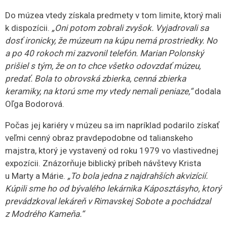
akoby štipec, ktorý je zviazaný obyčajnou niťou. Namočili
si to do atramentu a týmto spôsobom si krátili čas vo
väzení. Tento predmet sa tiež stal súčasťou zbierkového
fondu múzea a bol niekoľkokrát vystavovaný.“
V múzeu môžete vidieť aj egyptskú múmiu menom Tasherithnetiak. Jej
príbeh sa začal písať v rokoch 1087 - 664 pred Kr., v období 21. – 25.
dynastie, ktoré bolo nazývané aj ako tzv. Tretie prechodné obdobie. Do
Rimavskej Soboty ju priniesol v roku 1910 advokát, statkár a cestovateľ
Štefan (István) Munkácsi Süteő ml.
Potomkovia významných rodov
S potomkami významných rodov sa Oľga Bodorová
stretla už v detstve.
„Pochádzam z Jesenského. Stále
mám pred sebou obraz Margity Maróthy Gömöryovej,