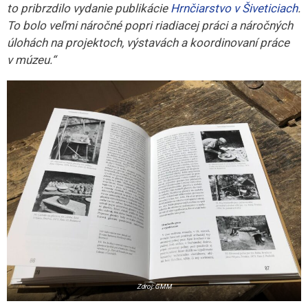
to pribrzdilo vydanie publikácie
Hrnčiarstvo v Šiveticiach
.
To bolo veľmi náročné popri riadiacej práci a náročných
úlohách na projektoch, výstavách a koordinovaní práce
v múzeu.“
Zdroj: GMM