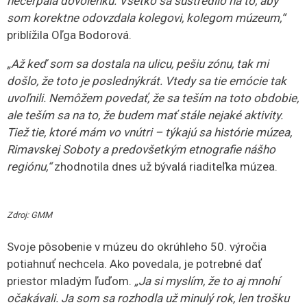
nečerpala dovolenku. Všetko sa sústredilo na to, aby
som korektne odovzdala kolegovi, kolegom múzeum,“
priblížila Oľga Bodorová.
„Až keď som sa dostala na ulicu, pešiu zónu, tak mi
došlo, že toto je poslednýkrát. Vtedy sa tie emócie tak
uvoľnili. Nemôžem povedať, že sa teším na toto obdobie,
ale teším sa na to, že budem mať stále nejaké aktivity.
Tiež tie, ktoré mám vo vnútri – týkajú sa histórie múzea,
Rimavskej Soboty a predovšetkým etnografie nášho
regiónu,“
zhodnotila dnes už bývalá riaditeľka múzea.
Zdroj: GMM
Svoje pôsobenie v múzeu do okrúhleho 50. výročia
potiahnuť nechcela. Ako povedala, je potrebné dať
priestor mladým ľuďom.
„Ja si myslím, že to aj mnohí
očakávali. Ja som sa rozhodla už minulý rok, len trošku