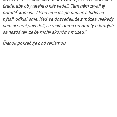
Vďaka prehľadávaniu povál múzeum získalo niekoľko
cenných predmetov.
„V posledných rokoch to bol určite
súbor keramiky od akademického sochára Mariana
Polonského z Bratislavy. V 70. rokoch navštívil múzeum,
ja som vtedy robila výskum v hrnčiarskej lokalite Sušany.
Jeho a akademického maliara Michala Studeného vtedy
oslovila gemerská keramika. Michal Studený istý čas žil
v Revúcej, pracovala tam jeho manželka ako lekárka.
Tam videl bohatstvo tradičnej ľudovej kultúry regiónu –
v nábytku, skle, keramike... Oni chodili po dedinách
a zbierali. Mali na to finančné prostriedky. My nie,“
opisuje ich stretnutie niekdajšia riaditeľka múzea.
Do múzea vtedy získala predmety v tom limite, ktorý mali
k dispozícii.
„Oni potom zobrali zvyšok. Vyjadrovali sa
dosť ironicky, že múzeum na kúpu nemá prostriedky. No
a po 40 rokoch mi zazvonil telefón. Marian Polonský
prišiel s tým, že on to chce všetko odovzdať múzeu,