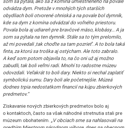
Článok pokračuje pod reklamou
Vzácne dary od
niekdajšej konkurencie