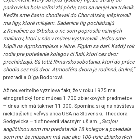
parkoviska bola veľmi zlá pôda, tam sa neujal ani trávnik.
Keďže sme často chodievali do Chorvátska, inšpirovali
ma figy, ktoré milujem. Sadenice fíg pochádzajú
z Kovačice zo Srbska, o ne som poprosila naivných
maliarov, ktorí u nás v múzeu vystavovali. Jednu sme
kúpili na Agrokomplexe v Nitre. Figám sa darí. Každý rok
rodia pre potešenie kolegov či ľudí, ktorí cez dvor
prechádzajú. Sú totiž Rimavskosoboťania, ktorí do práce
chodia cez náš dvor. Atmosféra dvora je rodinná, útulná,“
prezradila Oľga Bodorová.
Až neuveriteľne vyznieva fakt, že v roku 1975 mal
etnografický fond múzea 1 700 zbierkových predmetov
– dnes ich má takmer 11 000. Spomína si aj na návštevu
niekdajšieho veľvyslanca USA na Slovensku Theodora
Sedgwicka – tiež neveril vlastným ušiam.
„Svojou
angličtinou som mu predstavila 18 kolegov a povedala
som mu, že múzeum má viac ako 100-tisíc zbierkových