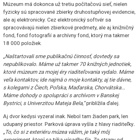
Múzeum má dokonca už tretiu počítačovú sieť, nielen
fyzicky sú spracované zbierky druhostupňovej evidencie,
ale aj elektronicky. Cez elektronický softvér sa
spracovávajú nielen zbierkové predmety, ale aj knižničný
fond, fond fotografií a archívny fond, ktorý ma takmer
18 000 položiek.
„Naštartovali sme publikačnú činnosť, dovtedy sa
nepublikovalo. Máme už takmer 70 knižných jednotiek,
ktoré múzeum za mojej éry riaditeľovania vydalo. Máme
veľa kontaktov, ide najmä o moje kontakty, aj tie dávne,
s kolegami z Čiech, Poľska, Maďarska, Chorvátska...
Máme dohody o spolupráci s archívom v Banskej
Bystrici, s Univerzitou Mateja Bela,“
priblížila ďalej.
Aj dvor kedysi vyzeral inak. Nebol tam žiaden park, len
udupaný priestor. Parková úprava vyšla z hlavy riaditeľky
.
„To, čo si z exteriéru múzea vážim, je taký môj
experiment, ktorý sa týka výsadby fíg. Zo strany od