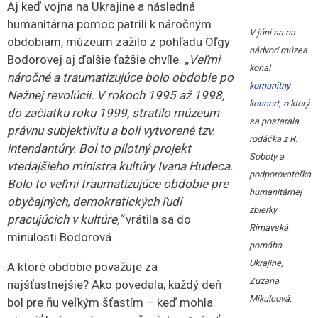
Aj keď vojna na Ukrajine a následná
humanitárna pomoc patrili k náročným
V júni sa na
obdobiam, múzeum zažilo z pohľadu Oľgy
nádvorí múzea
Bodorovej aj ďalšie ťažšie chvíle.
„Veľmi
konal
náročné a traumatizujúce bolo obdobie po
komunitný
Nežnej revolúcii. V rokoch 1995 až 1998,
koncert
, o ktorý
do začiatku roku 1999, stratilo múzeum
sa postarala
právnu subjektivitu a boli vytvorené tzv.
rodáčka z R.
intendantúry. Bol to pilotný projekt
Soboty a
vtedajšieho ministra kultúry Ivana Hudeca.
podporovateľka
Bolo to veľmi traumatizujúce obdobie pre
humanitárnej
obyčajných, demokratických ľudí
zbierky
pracujúcich v kultúre,“
vrátila sa do
Rimavská
minulosti Bodorová.
pomáha
Ukrajine,
A ktoré obdobie považuje za
Zuzana
najšťastnejšie? Ako povedala, každý deň
Mikulcová.
bol pre ňu veľkým šťastím – keď mohla