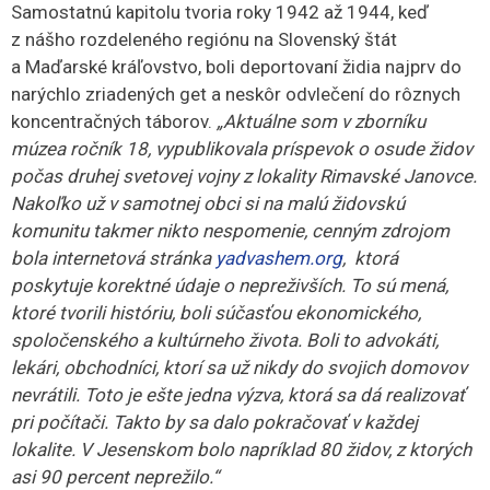
Bodorovej, bola aj akvizícia – získavanie nových
zbierkových predmetov. Možno navštívila aj vašu povalu.
„Poznám nielen domy, ale aj povaly, pretože na povalách
si ľudia v 20. storočí odkladali staré nepotrebné veci.
Mám zlezených na labilných rebríkoch množstvo povál,
kde sa ešte v 70.-80. rokoch nachádzalo neskutočné
kultúrne bohatstvo,“
zaspomínala si.
Dostať sa ale na tú povalu bolo veľmi problematické.
Takmer pravidelne sa jej stávalo, že pri otázke
o keramike, súsekoch či prasliciach dostala odpoveď: nie,
nemáme. Ona sa však nevzdala a urobila dobre.