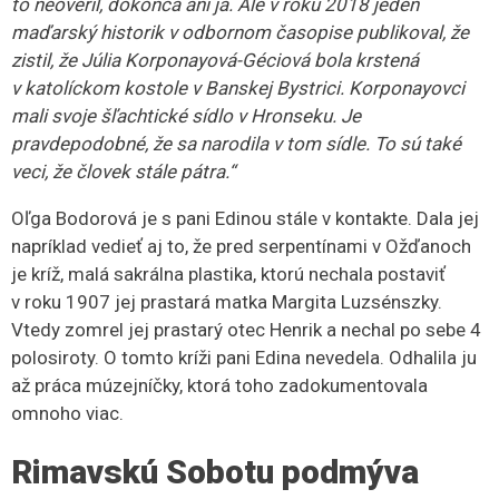
povrchu. Ale pre časté povodne, ktoré zalievali mesto
cez rieku Rimava a mlynský náhon, mesto nestíhalo vodu
odvádzať. A keď sa rozvodnil aj tento Cintorínsky potok,
ktorý tečie z vŕškov od Vyšnej Pokoradze, tak architekt
mesta Béla Tóth, ktorému som sa aj ja venovala, potok
usmernil do kanála.“
Ako ďalej povedala Oľga Bodorová, Rimavskosoboťania
rozprávali príbehy, že 5-6 ročné deti sa celé leto hrávali
v tom kanáli.
„Na Gorkého ulici je v súčasnosti zanesený
asi metrovým nánosom bahna. Je tam mreža, aby bahno
nezanieslo kanál, voda by sa vyliala do priestoru mesta.“
V Rimavskej Sobote bolo jediné miesto, kde bol kanál
odkrytý. Bola to vybetónovaná skruž v múzeu.
„Od roku
2008 som začala intenzívne uvažovať nad tým, aby sme
tam niečo urobili. Finančné prostriedky ale boli
limitované. Nakoniec sme získali financie z úspory
verejného obstarávania, Banskobystrický samosprávny