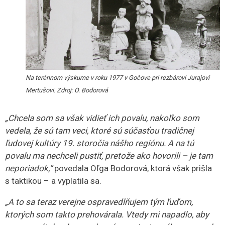
až mi povedali ‚tak choďte sa tam pozrieť'. A to bola taká
finta, za ktorú sa troška aj ostýcham. Ale toto zabralo.
A keď som potom objavila to, na čo oni už aj možno
zabudli, tak boli veľmi radi. Mnohí to radostne múzeu
odovzdali. Veľakrát to boli dary. Niekto si nechal zaplatiť
symbolickú sumu. Dary boli ale početnejšie. Múzeá
dodnes trpia nedostatkom financií na kúpu zbierkových
predmetov.“
Získavanie nových zbierkových predmetov bolo aj
o kontaktoch, často sa však náhodné stretnutia stali pre
múzeum obohatením.
„V obciach sme sa nahlasovali na
predtým Miestnom národnom výbore, dnes na obecnom
úrade, aby obyvatelia o nás vedeli. Tam nám zvykli aj
poradiť, kam ísť. Alebo sme išli po dedine a ľudia sa
pýtali, odkiaľ sme. Keď sa dozvedeli, že z múzea, niekedy
nám aj sami povedali, že majú doma predmety o ktorých
sa nazdávali, že by mohli skončiť v múzeu.“