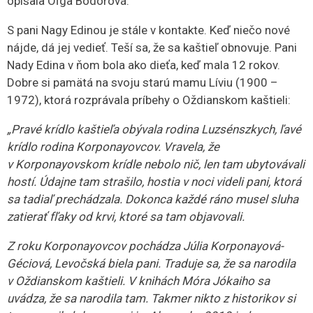
omnoho viac.
Rimavskú Sobotu podmýva
potok
Na dvore múzea bola stále akási šachta. Pracovníci
múzea vedeli, že je to Cintorínsky potok, ktorý tečie od
dnešnej budovy Gemersko-malohontského osvetového
strediska. Na ulici Gorkého vchádza do jedného veľkého
podzemného koridoru. Tečie poza budovu Okresného
súdu... Pri CVČ Relax prechádza v podzemí v hĺbke
približne 2,5 metra.
„Ten kanál prechádza dvorom múzea a potom ide až ku
Kauflandu. Pri starom gymnáziu na Malohontskej ulici sa
vlieval do pôvodného koryta Rimavy. To bol Cintorínsky
potok, ktorý ešte na začiatku 20. storočia bol na