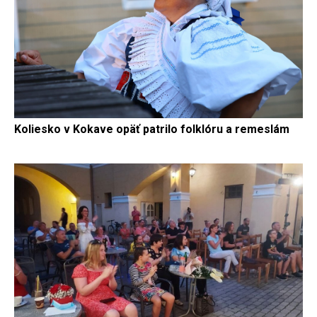
Koliesko v Kokave opäť patrilo folklóru a remeslám