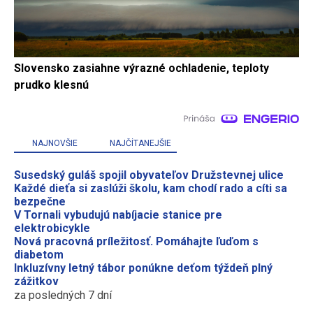
Slovensko zasiahne výrazné ochladenie, teploty
prudko klesnú
NAJNOVŠIE
NAJČÍTANEJŠIE
Susedský guláš spojil obyvateľov Družstevnej ulice
Každé dieťa si zaslúži školu, kam chodí rado a cíti sa
bezpečne
V Tornali vybudujú nabíjacie stanice pre
elektrobicykle
Nová pracovná príležitosť. Pomáhajte ľuďom s
diabetom
Inkluzívny letný tábor ponúkne deťom týždeň plný
zážitkov
za posledných 7 dní