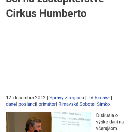
Cirkus Humberto
12. decembra 2012
|
Správy z regiónu
|
TV Rimava
|
dane
|
poslanci
|
primátor
|
Rimavská Sobota
|
Šimko
Diskusia o
výške daní na
včerajšom