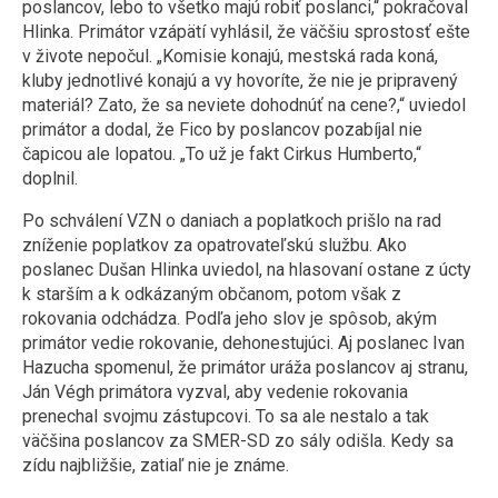
poslancov, lebo to všetko majú robiť poslanci,“ pokračoval
Hlinka. Primátor vzápätí vyhlásil, že väčšiu sprostosť ešte
v živote nepočul. „Komisie konajú, mestská rada koná,
kluby jednotlivé konajú a vy hovoríte, že nie je pripravený
materiál? Zato, že sa neviete dohodnúť na cene?,“ uviedol
primátor a dodal, že Fico by poslancov pozabíjal nie
čapicou ale lopatou. „To už je fakt Cirkus Humberto,“
doplnil.
Po schválení VZN o daniach a poplatkoch prišlo na rad
zníženie poplatkov za opatrovateľskú službu. Ako
poslanec Dušan Hlinka uviedol, na hlasovaní ostane z úcty
k starším a k odkázaným občanom, potom však z
rokovania odchádza. Podľa jeho slov je spôsob, akým
primátor vedie rokovanie, dehonestujúci. Aj poslanec Ivan
Hazucha spomenul, že primátor uráža poslancov aj stranu,
Ján Végh primátora vyzval, aby vedenie rokovania
prenechal svojmu zástupcovi. To sa ale nestalo a tak
väčšina poslancov za SMER-SD zo sály odišla. Kedy sa
zídu najbližšie, zatiaľ nie je známe.