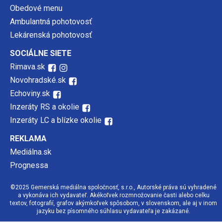
Obedové menu
Ambulantná pohotovosť
Lekárenská pohotovosť
SOCIÁLNE SIETE
Rimava.sk
Novohradské.sk
Echoviny.sk
Inzeráty RS a okolie
Inzeráty LC a blízke okolie
REKLAMA
Mediálna.sk
Prognessa
©2025 Gemerská mediálna spoločnosť, s.r.o., Autorské práva sú vyhradené
a vykonáva ich vydavateľ. Akékoľvek rozmnožovanie časti alebo celku
textov, fotografií, grafov akýmkoľvek spôsobom, v slovenskom, ale aj v inom
jazyku bez písomného súhlasu vydavateľa je zakázané.