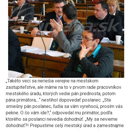
„Takéto veci sa neriešia verejne na mestskom
zastupiteľstve, ale máme na to v prvom rade pracovníkov
mestského úradu, ktorých vedie pán prednosta, potom
pána primátora,...“ nestihol dopovedať poslanec. „Ste
smiešny pán poslanec, ľudia sa vám vyrehocú, prosím vás
pekne. O čo vám ide?,“ odpovedal mu primátor, podľa
ktorého sa poslanci nevedia dohodnúť. „My sa nevieme
dohodnúť?! Prepustime celý mestský úrad a zamestnajme