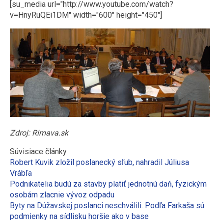
[su_media url="http://www.youtube.com/watch?
v=HnyRuQEi1DM" width="600" height="450"]
Zdroj: Rimava.sk
Súvisiace články
Robert Kuvik zložil poslanecký sľub, nahradil Júliusa
Vrábľa
Podnikatelia budú za stavby platiť jednotnú daň, fyzickým
osobám zlacnie vývoz odpadu
Byty na Dúžavskej poslanci neschválili. Podľa Farkaša sú
podmienky na sídlisku horšie ako v base