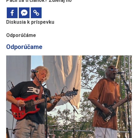
Páčil sa ti článok? Zdieľaj ho
Diskusia k príspevku
Odporúčáme
Odporúčame