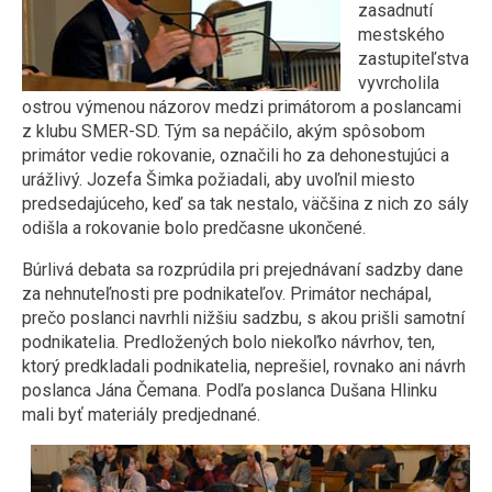
zasadnutí
mestského
zastupiteľstva
vyvrcholila
ostrou výmenou názorov medzi primátorom a poslancami
z klubu SMER-SD. Tým sa nepáčilo, akým spôsobom
primátor vedie rokovanie, označili ho za dehonestujúci a
urážlivý. Jozefa Šimka požiadali, aby uvoľnil miesto
predsedajúceho, keď sa tak nestalo, väčšina z nich zo sály
odišla a rokovanie bolo predčasne ukončené.
Búrlivá debata sa rozprúdila pri prejednávaní sadzby dane
za nehnuteľnosti pre podnikateľov. Primátor nechápal,
prečo poslanci navrhli nižšiu sadzbu, s akou prišli samotní
podnikatelia. Predložených bolo niekoľko návrhov, ten,
ktorý predkladali podnikatelia, neprešiel, rovnako ani návrh
poslanca Jána Čemana. Podľa poslanca Dušana Hlinku
mali byť materiály predjednané.