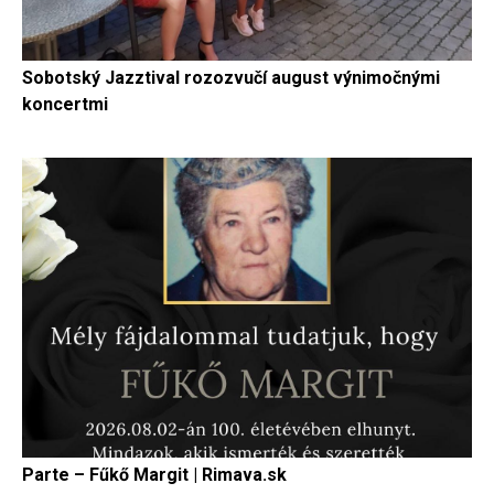
Sobotský Jazztival rozozvučí august výnimočnými
koncertmi
Parte – Fűkő Margit | Rimava.sk